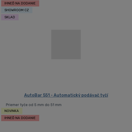
IHNEĎ NA DODANIE
SHOWROOM CZ
SKLAD
AutoBar 551 - Automatický podávač tyčí
Priemer tyče od 5 mm do 51 mm
NOVINKA
IHNEĎ NA DODANIE