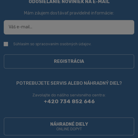
ODOSIELANIE NOVINIEK NA E-MAIL
Mám záujem dostávať pravidelné informácie:
Súhlasím so spracovaním
osobných údajov
.
Súhlasím
so
spracovaním
osobných
REGISTRÁCIA
údajov
.
Formulár
sa
POTREBUJETE SERVIS ALEBO NÁHRADNÝ DIEL?
nepodarilo
Zavolajte do nášho servisného centra:
odoslať
+420 734 852 646
NÁHRADNÉ DIELY
ONLINE DOPYT