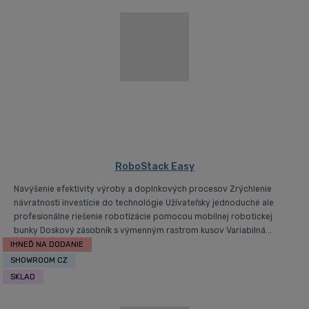
RoboStack Easy
Navýšenie efektivity výroby a doplnkových procesov Zrýchlenie
návratnosti investície do technológie Užívateľsky jednoduché ale
profesionálne riešenie robotizácie pomocou mobilnej robotickej
bunky Doskový zásobník s výmenným rastrom kusov Variabilná...
IHNEĎ NA DODANIE
SHOWROOM CZ
SKLAD