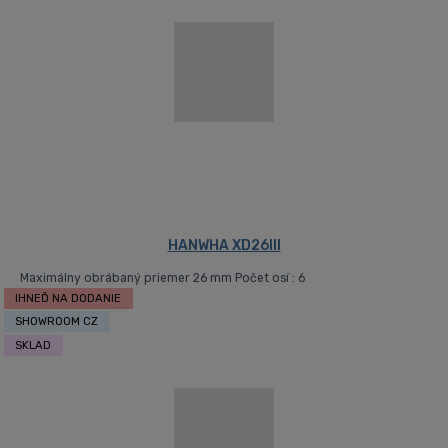
HANWHA XD26III
Maximálny obrábaný priemer 26 mm Počet osí : 6
IHNEĎ NA DODANIE
SHOWROOM CZ
SKLAD