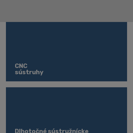
technológie
a
návrh
automatizácie
a
robotiky
CNC
sústruhy
Dlhotočné sústružnícke