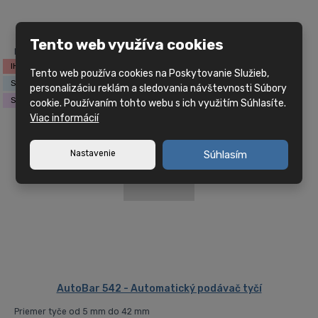
CNC vertikálne centrum Hyundai WIA KF5
Tento web využíva cookies
Rozmery stola: 1300 x 560 mm Kužeľ: BBT40
IHNEĎ NA DODANIE
Tento web používa cookies na Poskytovanie Služieb,
SHOWROOM CZ
personalizáciu reklám a sledovania návštevnosti Súbory
SKLAD
cookie. Používaním tohto webu s ich využitím Súhlasíte.
Viac informácií
Nastavenie
Súhlasím
AutoBar 542 - Automatický podávač tyčí
Priemer tyče od 5 mm do 42 mm