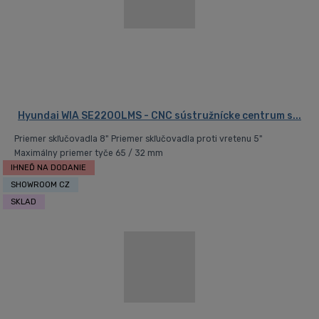
Hyundai WIA SE2200LMS - CNC sústružnícke centrum s...
Priemer skľučovadla 8" Priemer skľučovadla proti vretenu 5"
Maximálny priemer tyče 65 / 32 mm
IHNEĎ NA DODANIE
SHOWROOM CZ
SKLAD