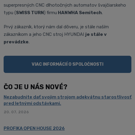
superpresných CNC dlhotočných automatov švajčiarskeho
typu (
SWISS TURN
) firmu
HANWHA Semitech
.
Prvý zákazník, ktorý nám dal dôveru, je stále naším
zákazníkom a jeho CNC stroj HYUNDAI
je stále v
prevádzke
.
VIAC INFORMÁCIÍ O SPOLOČNOSTI
ČO JE U NÁS NOVÉ?
Nezabudnite dať svojim strojom adekvátnu starostlivosť
pred letnými odstávkami.
20. 07. 2026
PROFIKA OPEN HOUSE 2026