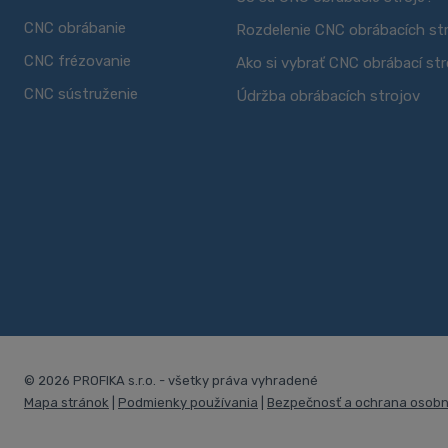
CNC obrábanie
Rozdelenie CNC obrábacích st
CNC frézovanie
Ako si vybrať CNC obrábací str
CNC sústruženie
Údržba obrábacích strojov
© 2026 PROFIKA s.r.o. - všetky práva vyhradené
Mapa stránok
|
Podmienky používania
|
Bezpečnosť a ochrana osobn