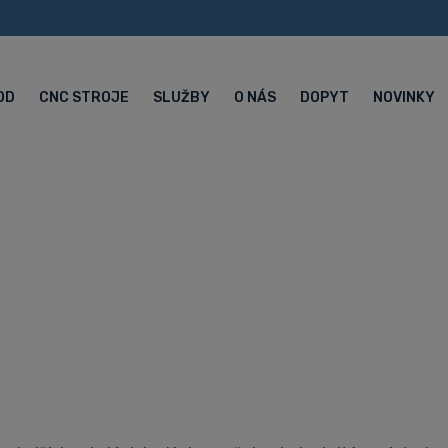
OD
CNC STROJE
SLUŽBY
O NÁS
DOPYT
NOVINKY
nie