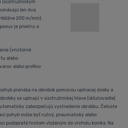
m (sústružníckym
ykonávajú len dva
ibližne 200 m/min).
posuv je priečny a
anie (vnútorné
rtu alebo
arov alebo profilov
ý pohyb prenáša na obrobok pomocou upínacej dosky a
obrobky sa upínajú v sústružníckej hlave (skľučovadle)
automaticky zabezpečujú vystredenie obrobku. Čeľuste
nací pohyb môže byť ručný, pneumatický alebo
onci podopreté hrotom vloženým do vrcholu koníka. Na