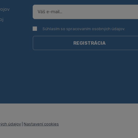
rojov
oj
Súhlasím so spracovaním
osobných údajov
.
Súhlasím so spracovaním
osobných údajov
.
REGISTRÁCIA
Formulár
sa
nepodarilo
odoslať
ých údajov
|
Nastavení cookies