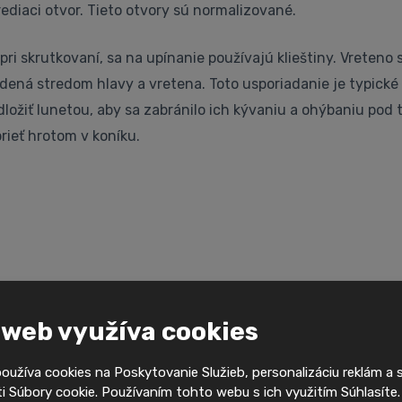
rediaci otvor. Tieto otvory sú normalizované.
pri skrutkovaní, sa na upínanie používajú
klieštiny
. Vreteno
 vedená stredom hlavy a vretena. Toto usporiadanie je typick
dložiť lunetou, aby sa zabránilo ich kývaniu a ohýbaniu pod
rieť hrotom v koníku.
 web využíva cookies
NÝ FORMULÁR
užíva cookies na Poskytovanie Služieb, personalizáciu reklám a 
 Súbory cookie. Používaním tohto webu s ich využitím Súhlasíte