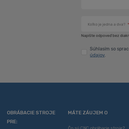
Koľko je jedna a dva?
Napíšte odpoveď bez diakri
Súhlasím so spra
Súhlasím
údajov
.
so
spracovaním
Formulár
svojich
osobných
sa
údajov
.
nepodarilo
odoslať
OBRÁBACIE STROJE
MÁTE ZÁUJEM O
PRE:
Čo sú CNC obrábacie stroje?