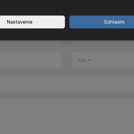
E-mail
*
Nastavenie
Súhlasím
Telefon
*
PSČ
*