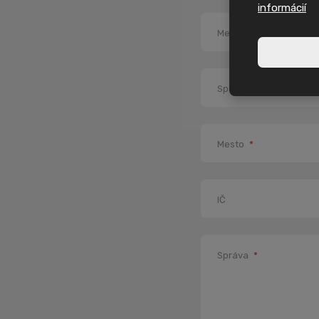
informácií
Meno a priezvisko
*
Spoločnosť
*
Mesto
*
IČ
Správa
*