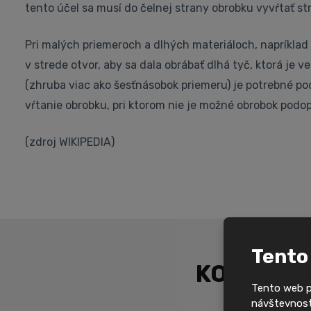
tento účel sa musí do čelnej strany obrobku vyvŕtať st
Pri malých priemeroch a dlhých materiáloch, napríklad 
v strede otvor, aby sa dala obrábať dlhá tyč, ktorá je
(zhruba viac ako šesťnásobok priemeru) je potrebné po
vŕtanie obrobku, pri ktorom nie je možné obrobok podop
(zdroj WIKIPEDIA)
Tento
KONTAKT
Tento web po
návštevnosti