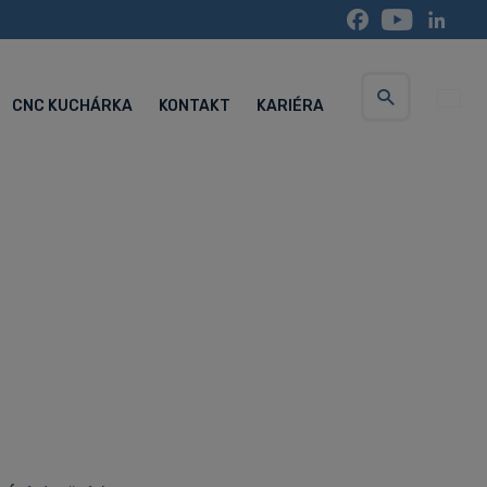
CNC KUCHÁRKA
KONTAKT
KARIÉRA
Vyhledávání
Servisné centrum (Po-Pia 5:30-15:00 hod.)
+420 734 852 646