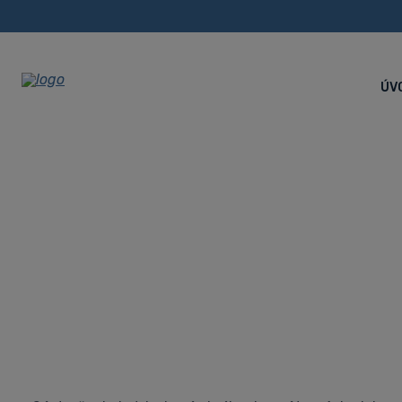
ÚV
CNC sústruže
Úvodná stránka
PROFIKA
CNC sústruženie