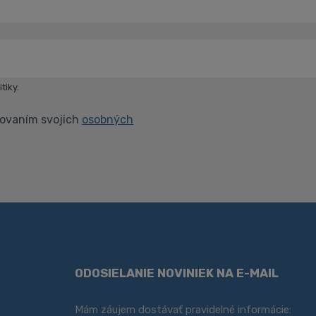
*
tiky.
covaním svojich
osobných
ODOSIELANIE NOVINIEK NA E-MAIL
Mám záujem dostávať pravidelné informácie: