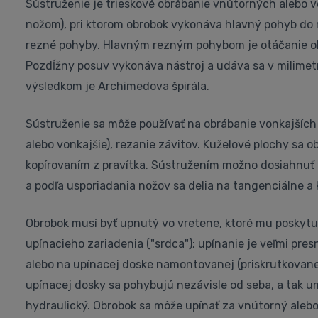
Sústruženie je trieskové obrábanie vnútorných alebo 
nožom), pri ktorom obrobok vykonáva hlavný pohyb do r
rezné pohyby. Hlavným rezným pohybom je otáčanie obro
Pozdĺžny posuv vykonáva nástroj a udáva sa v milimetr
výsledkom je Archimedova špirála.
Sústruženie sa môže používať na obrábanie vonkajších
alebo vonkajšie), rezanie závitov. Kuželové plochy sa
kopírovaním z pravítka. Sústružením možno dosiahnuť pr
a podľa usporiadania nožov sa delia na tangenciálne a
Obrobok musí byť upnutý vo vretene, ktoré mu poskytu
upínacieho zariadenia ("srdca"); upínanie je veľmi pre
alebo na upínacej doske namontovanej (priskrutkovane
upínacej dosky sa pohybujú nezávisle od seba, a tak 
hydraulický. Obrobok sa môže upínať za vnútorný alebo