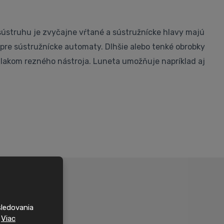
 sústruhu je zvyčajne vŕtané a sústružnícke hlavy majú
é pre sústružnícke automaty. Dlhšie alebo tenké obrobky
 tlakom rezného nástroja. Luneta umožňuje napríklad aj
sledovania
.
Viac