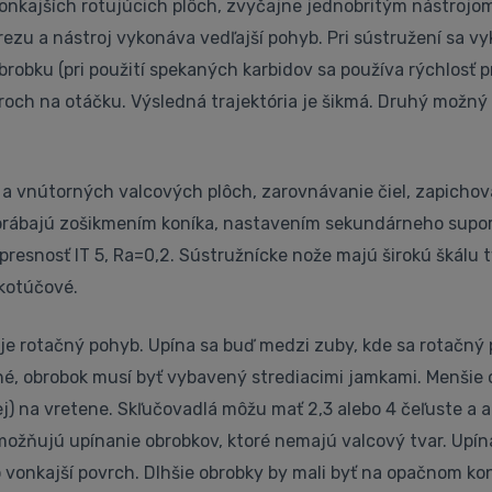
vonkajších rotujúcich plôch, zvyčajne jednobritým nástrojo
ezu a nástroj vykonáva vedľajší pohyb. Pri sústružení sa v
bku (pri použití spekaných karbidov sa používa rýchlosť pr
och na otáčku. Výsledná trajektória je šikmá. Druhý možný 
 a vnútorných valcových plôch, zarovnávanie čiel, zapichov
 obrábajú zošikmením koníka, nastavením sekundárneho supo
esnosť IT 5, Ra=0,2. Sústružnícke nože majú širokú škálu tv
 kotúčové.
je rotačný pohyb. Upína sa buď medzi zuby, kde sa rotačn
sné, obrobok musí byť vybavený strediacimi jamkami. Menšie 
j) na vretene. S
kľučovadlá
môžu mať 2,3 alebo 4 čeľuste a 
umožňujú upínanie obrobkov, ktoré nemajú valcový tvar. Upí
 vonkajší povrch. Dlhšie obrobky by mali byť na opačnom k