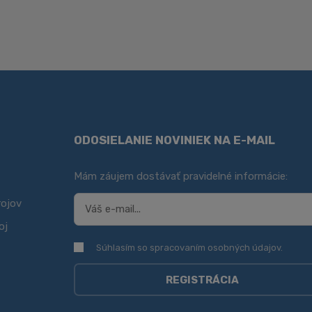
ODOSIELANIE NOVINIEK NA E-MAIL
Mám záujem dostávať pravidelné informácie:
rojov
oj
Súhlasím so spracovaním
osobných údajov
.
Súhlasím so spracovaním
osobných údajov
.
REGISTRÁCIA
Formulár