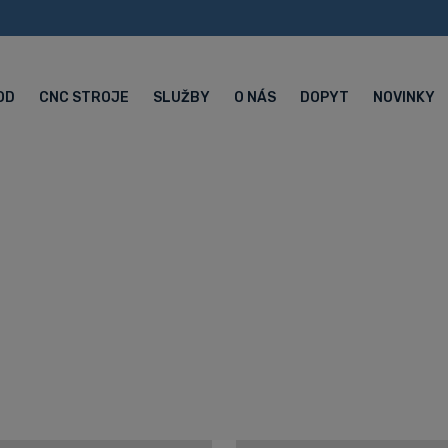
OD
CNC STROJE
SLUŽBY
O NÁS
DOPYT
NOVINKY
ENSKOM KRIVÁN