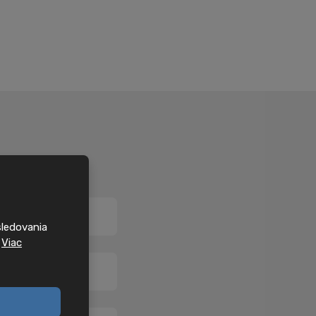
sledovania
.
Viac