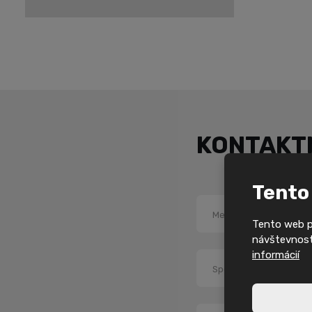
KONTAKT
Tento
Meno a priezvisko
*
Tento web po
návštevnosti
informácií
Spoločnosť
*