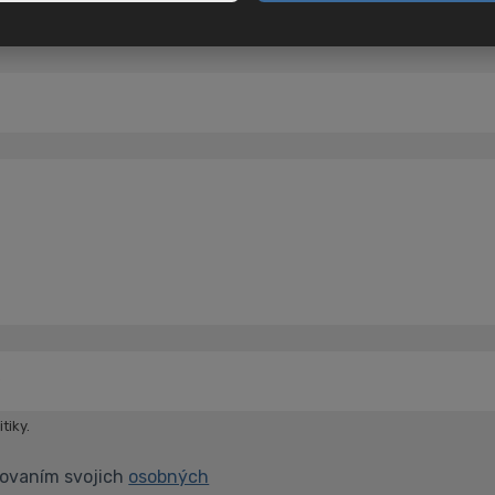
PSČ
*
*
tiky.
covaním svojich
osobných