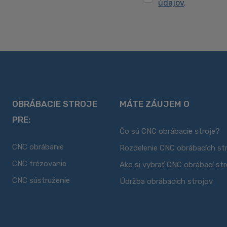
údajov
.
so
spracovaním
Formulár
svojich
osobných
sa
údajov
.
nepodarilo
odoslať
OBRÁBACIE STROJE
MÁTE ZÁUJEM O
PRE:
Čo sú CNC obrábacie stroje?
CNC obrábanie
Rozdelenie CNC obrábacích st
CNC frézovanie
Ako si vybrať CNC obrábací str
CNC sústruženie
Údržba obrábacích strojov