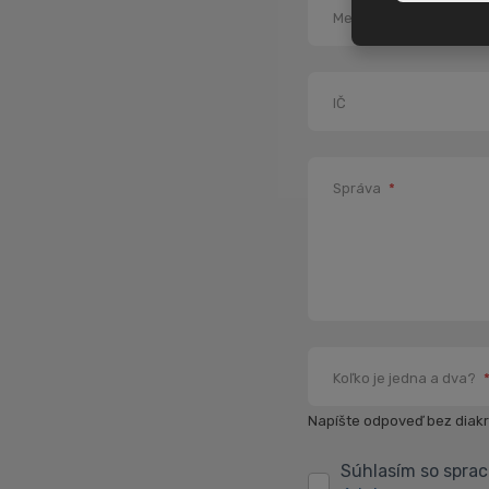
Mesto
*
IČ
Správa
*
Koľko je jedna a dva?
Napíšte odpoveď bez diakri
Súhlasím so spra
Súhlasím