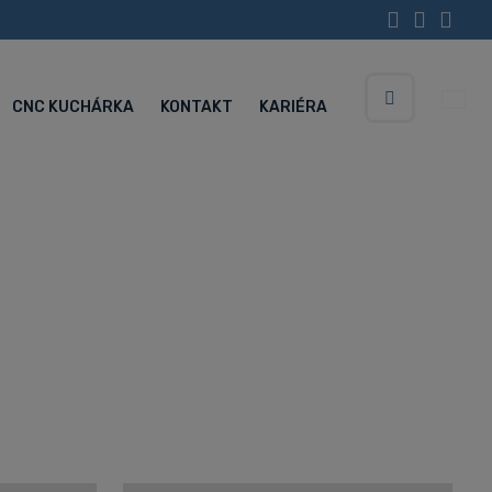
CNC KUCHÁRKA
KONTAKT
KARIÉRA
Vyhledávání
Servisné centrum (Po-Pia 5:30-15:00 hod.)
+420 734 852 646
I