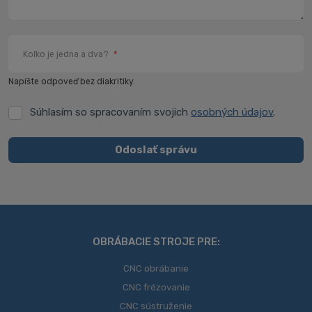
Koľko je jedna a dva?
*
Napíšte odpoveď bez diakritiky.
Súhlasím so spracovaním svojich
osobných údajov
.
Súhlasím
so
spracovaním
Odoslať správu
svojich
Formulár
osobných
údajov
.
sa
nepodarilo
odoslať
OBRÁBACIE STROJE PRE:
CNC obrábanie
CNC frézovanie
CNC sústruženie