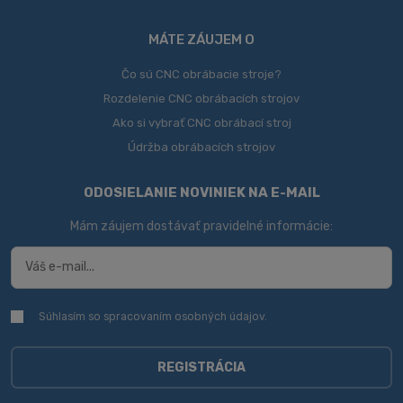
MÁTE ZÁUJEM O
Čo sú CNC obrábacie stroje?
Rozdelenie CNC obrábacích strojov
Ako si vybrať CNC obrábací stroj
Údržba obrábacích strojov
ODOSIELANIE NOVINIEK NA E-MAIL
Mám záujem dostávať pravidelné informácie:
Súhlasím so spracovaním
osobných údajov
.
Súhlasím
so
spracovaním
osobných
REGISTRÁCIA
údajov
.
Formulár