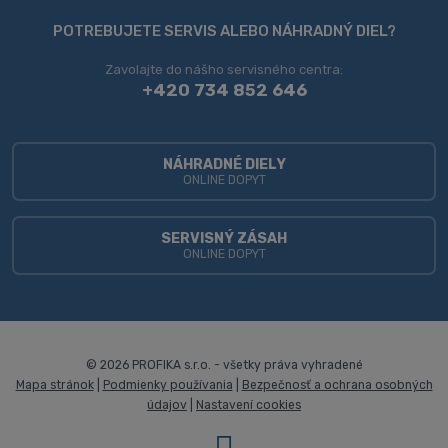
sa
POTREBUJETE SERVIS ALEBO NÁHRADNÝ DIEL?
nepodarilo
Zavolajte do nášho servisného centra:
odoslať
+420 734 852 646
NÁHRADNÉ DIELY
ONLINE DOPYT
SERVISNÝ ZÁSAH
ONLINE DOPYT
© 2026 PROFIKA s.r.o. - všetky práva vyhradené
Mapa stránok
|
Podmienky používania
|
Bezpečnosť a ochrana osobných
údajov
|
Nastavení cookies