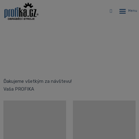
Rozbalen
Vyhledávání
menu
MSV BRNO 2023
Úvodná stránka
O nás
MSV BRNO 2023
Ďakujeme všetkým za návštevu!
Vaša PROFIKA