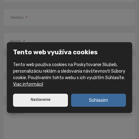
Telefon
*
Mesto
*
Tento web využíva cookies
Tento web používa cookies na Poskytovanie Služieb,
PSČ
*
personalizáciu reklám a sledovania návštevnosti Súbory
cookie. Používaním tohto webu s ich využitím Súhlasíte.
Viac informácií
IČ
Nastavenie
Súhlasím
Správa
*