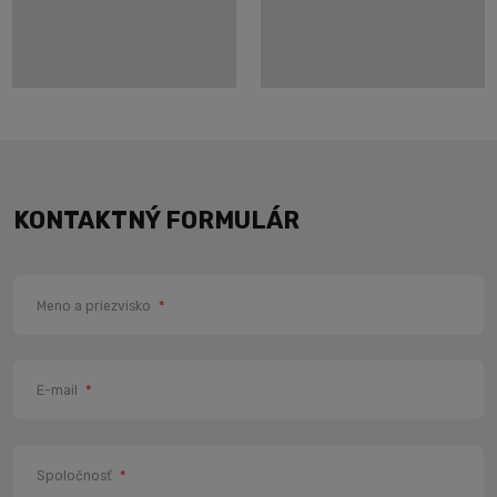
KONTAKTNÝ FORMULÁR
Meno a priezvisko
*
E-mail
*
Spoločnosť
*