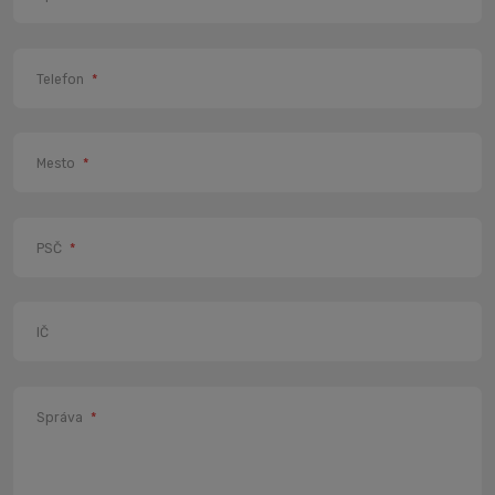
Telefon
*
Mesto
*
PSČ
*
IČ
Správa
*