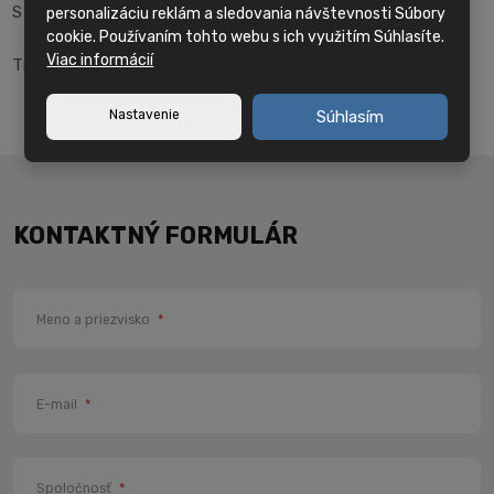
S pozdravom a prianím úspešných dní
personalizáciu reklám a sledovania návštevnosti Súbory
cookie. Používaním tohto webu s ich využitím Súhlasíte.
Viac informácií
Tím PROFIKA
Nastavenie
Súhlasím
KONTAKTNÝ FORMULÁR
Meno a priezvisko
*
E-mail
*
Spoločnosť
*