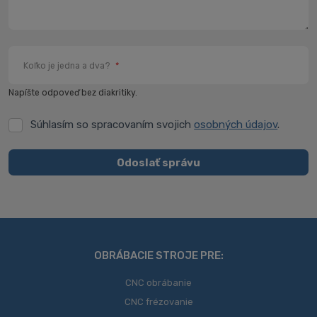
Koľko je jedna a dva?
*
Napíšte odpoveď bez diakritiky.
Súhlasím so spracovaním svojich
osobných údajov
.
Súhlasím
so
spracovaním
Odoslať správu
svojich
Formulár
osobných
údajov
.
sa
nepodarilo
odoslať
OBRÁBACIE STROJE PRE:
CNC obrábanie
CNC frézovanie