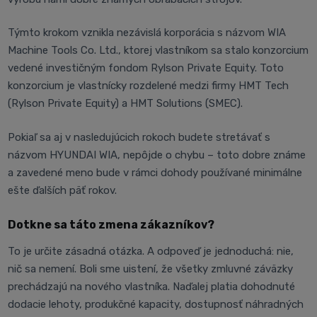
Týmto krokom vznikla nezávislá korporácia s názvom WIA
Machine Tools Co. Ltd., ktorej vlastníkom sa stalo konzorcium
vedené investičným fondom Rylson Private Equity. Toto
konzorcium je vlastnícky rozdelené medzi firmy HMT Tech
(Rylson Private Equity) a HMT Solutions (SMEC).
Pokiaľ sa aj v nasledujúcich rokoch budete stretávať s
názvom HYUNDAI WIA, nepôjde o chybu – toto dobre známe
a zavedené meno bude v rámci dohody používané minimálne
ešte ďalších päť rokov.
Dotkne sa táto zmena zákazníkov?
To je určite zásadná otázka. A odpoveď je jednoduchá: nie,
nič sa nemení. Boli sme uistení, že všetky zmluvné záväzky
prechádzajú na nového vlastníka. Naďalej platia dohodnuté
dodacie lehoty, produkčné kapacity, dostupnosť náhradných