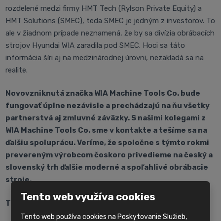
rozdelené medzi firmy HMT Tech (Rylson Private Equity) a
HMT Solutions (SMEC), teda SMEC je jedným z investorov. To
ale v žiadnom prípade neznamená, že by sa divízia obrábacích
strojov Hyundai WIA zaradila pod SMEC. Hoci sa táto
informácia šíri aj na medzinárodnej úrovni, nezakladá sa na
realite.
Novovzniknutá značka WIA Machine Tools Co. bude
fungovať úplne nezávisle a prechádzajú na ňu všetky
partnerstvá aj zmluvné záväzky. S našimi kolegami z
WIA Machine Tools Co. sme v kontakte a tešíme sa na
ďalšiu spoluprácu. Veríme, že spoločne s týmto rokmi
prevereným výrobcom čoskoro privedieme na český a
slovenský trh ďalšie moderné a spoľahlivé obrábacie
stroje.
Tento web využíva cookies
Tešíme sa na ďalšiu spoluprácu!
Tento web používa cookies na Poskytovanie Služieb,