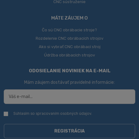
CNC sústruženie
MÁTE ZÁUJEM O
Čo sú CNC obrábacie stroje?
Rozdelenie CNC obrábacích strojov
Ako si vybrať CNC obrábací stroj
Údržba obrábacích strojov
ODOSIELANIE NOVINIEK NA E-MAIL
Mám záujem dostávať pravidelné informácie:
Súhlasím so spracovaním
osobných údajov
.
Súhlasím
so
spracovaním
osobných
REGISTRÁCIA
údajov
.