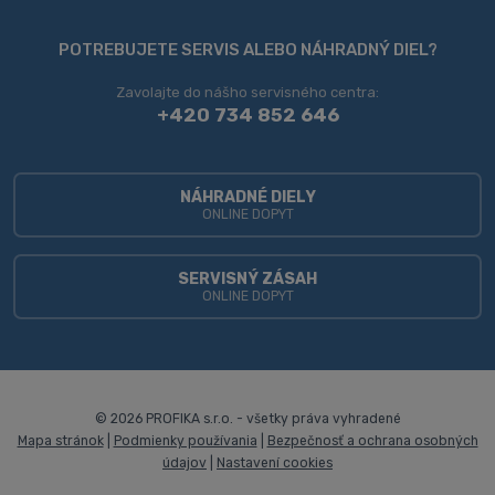
Formulár
sa
POTREBUJETE SERVIS ALEBO NÁHRADNÝ DIEL?
nepodarilo
Zavolajte do nášho servisného centra:
odoslať
+420 734 852 646
NÁHRADNÉ DIELY
ONLINE DOPYT
SERVISNÝ ZÁSAH
ONLINE DOPYT
© 2026 PROFIKA s.r.o. - všetky práva vyhradené
Mapa stránok
|
Podmienky používania
|
Bezpečnosť a ochrana osobných
údajov
|
Nastavení cookies