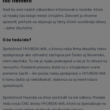
nič nemení
Radi by sme našich zákazníkov informovali o novinke, ktorá
už nejaký čas koluje medzi strojármi. Zároveň ju chceme
upresniť, pretože sa objavujú aj fámy, ktoré vyvolávajú obavy
– úplne zbytočne.
O čo teda ide?
Spoločnosť HYUNDAI WIA, s ktorou naša firma desiatky rokov
spolupracuje ako výhradný zástupca pre Česko aj Slovensko,
mení vlastníka. To nie je nijako prekvapivé a nie je to dôvod na
nervozitu. Podobné presuny divízií sú v strojárskom svete
pomerne časté – len počas našej spolupráce s HYUNDAI WIA
k tomu došlo už niekoľkokrát, dokonca sa aj menil názov
spoločnosti.
Spoločnosť Hyundai sa chce sústrediť na iné odbory. Predala
teda svoju CNC divíziu HYUNDAI WIA, ktorá sa špecializuje na
výrobu nami dobre známych obrábacích strojov.