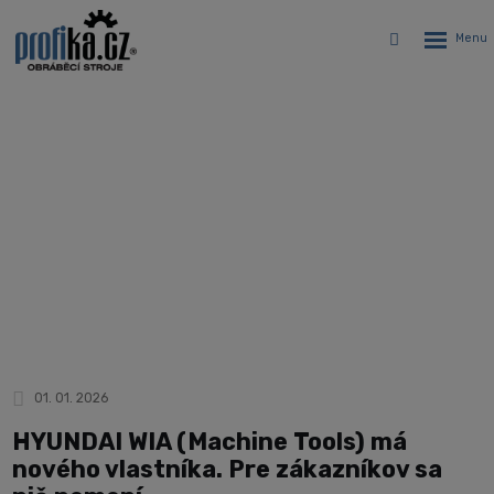
Rozbalen
Vyhledávání
menu
HYUNDAI WIA (Machine Tools) má
nového vlastníka. Pre zákazníkov sa
nič nemení
Úvodná stránka
Novinky
HYUNDAI WIA (Machine Tools) má nového vlastníka. Pre zákazníkov sa
nič nemení
01. 01. 2026
HYUNDAI WIA (Machine Tools) má
nového vlastníka. Pre zákazníkov sa