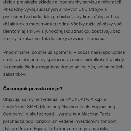
dielov, prevádzka skladov aj podmienky servisu a reklamácií.
Priebežný vývoj súčasných a nových CNC strojov a
príslušenstva bude ďalej prebiehať, aby firma ďalej rástla a
držala krok s modernými trendmi. Všetky naše záväzky voči
klientom aj zmluvy s juhokórejskou značkou zostávajú bez
zmeny, a zákazníci tak dôsledky akvizície nepocítia.
Pripomíname, čo sme už spomínali – počas našej spolupráce
sa vlastnícke pomery spoločnosti menili niekoľkokrát a nikdy
to nemalo žiadny negatívny dopad ani na nás, ani na našich
zákazníkov.
Čo naopak pravda nie je?
Objavujú sa mylné tvrdenia, že HYUNDAI WIA kúpila
spoločnosť SMEC (Samsung Machine Tools Engineering
Company). V skutočnosti Hyundai WIA Machine Tools
prechádza pod konzorcium vedené investičným fondom
Rylson Private Equity. Toto konzorcium je vlastnícky