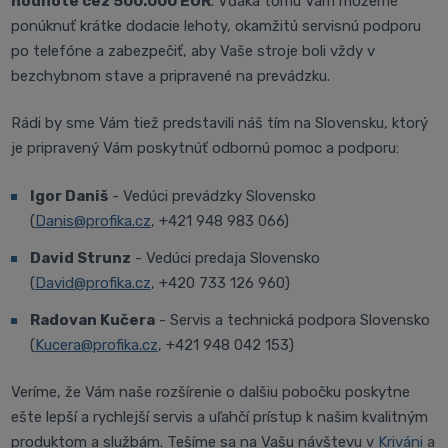
hodnote cez 500.000 EUR
. Vďaka tomu Vám môžeme
ponúknuť krátke dodacie lehoty, okamžitú servisnú podporu
po telefóne a zabezpečiť, aby Vaše stroje boli vždy v
bezchybnom stave a pripravené na prevádzku.
Rádi by sme Vám tiež predstavili náš tím na Slovensku, ktorý
je pripravený Vám poskytnúť odbornú pomoc a podporu:
Igor Daniš
- Vedúci prevádzky Slovensko
(
Danis@profika.cz
, +421 948 983 066)
David Strunz
- Vedúci predaja Slovensko
(
David@profika.cz
, +420 733 126 960)
Radovan Kučera
- Servis a technická podpora Slovensko
(
Kucera@profika.cz
, +421 948 042 153)
Veríme, že Vám naše rozšírenie o dalšiu pobočku poskytne
ešte lepší a rychlejší servis a uľahčí prístup k našim kvalitným
produktom a službám. Tešíme sa na Vašu návštevu v
Kriváni
a