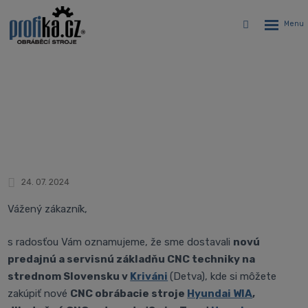
Rozbalen
Vyhledávání
menu
Nová pobočka PROFIKA v Kriváni
Úvodná stránka
Novinky
Nová pobočka PROFIKA v Kriváni
24. 07. 2024
Vážený zákazník,
s radosťou Vám oznamujeme, že sme dostavali
novú
predajnú a servisnú základňu CNC techniky na
strednom Slovensku v
Kriváni
(Detva), kde si môžete
zakúpiť nové
CNC obrábacie stroje
Hyundai WIA
,