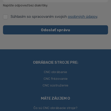
Napíšte odpoveď bez diakritiky.
Súhlasím so spracovaním svojich
osobných údajov
.
Súhlasím
so
spracovaním
Odoslať správu
svojich
Formulár
osobných
údajov
.
sa
nepodarilo
odoslať
OBRÁBACIE STROJE PRE:
CNC obrábanie
CNC frézovanie
CNC sústruženie
MÁTE ZÁUJEM O
Čo sú CNC obrábacie stroje?