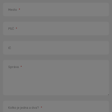
Mesto
*
PSČ
*
IČ
Správa
*
Koľko je jedna a dva?
*