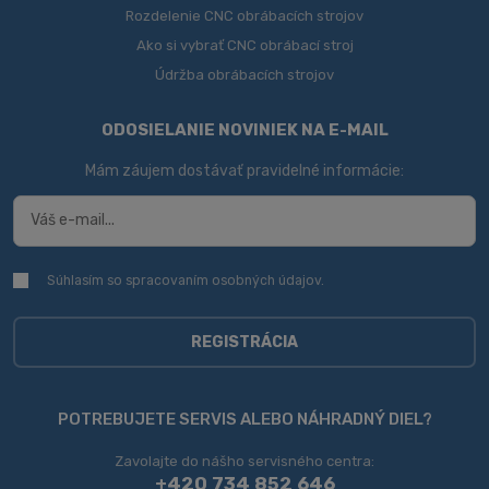
Rozdelenie CNC obrábacích strojov
Ako si vybrať CNC obrábací stroj
Údržba obrábacích strojov
ODOSIELANIE NOVINIEK NA E-MAIL
Mám záujem dostávať pravidelné informácie:
Súhlasím so spracovaním
osobných údajov
.
Súhlasím
so
spracovaním
osobných
REGISTRÁCIA
údajov
.
Formulár
sa
POTREBUJETE SERVIS ALEBO NÁHRADNÝ DIEL?
nepodarilo
Zavolajte do nášho servisného centra:
odoslať
+420 734 852 646