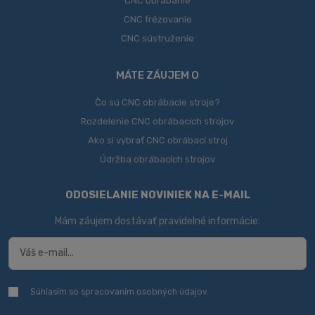
CNC obrábanie
CNC frézovanie
CNC sústruženie
MÁTE ZÁUJEM O
Čo sú CNC obrábacie stroje?
Rozdelenie CNC obrábacích strojov
Ako si vybrať CNC obrábací stroj
Údržba obrábacích strojov
ODOSIELANIE NOVINIEK NA E-MAIL
Mám záujem dostávať pravidelné informácie:
Súhlasím so spracovaním
osobných údajov
.
Súhlasím
so