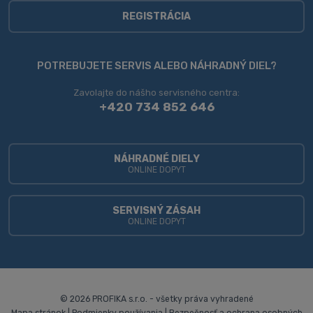
spracovaním
osobných
REGISTRÁCIA
údajov
.
Formulár
sa
POTREBUJETE SERVIS ALEBO NÁHRADNÝ DIEL?
nepodarilo
Zavolajte do nášho servisného centra:
odoslať
+420 734 852 646
NÁHRADNÉ DIELY
ONLINE DOPYT
SERVISNÝ ZÁSAH
ONLINE DOPYT
© 2026 PROFIKA s.r.o. - všetky práva vyhradené