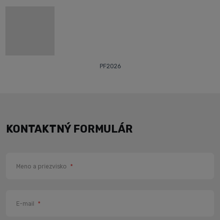
PF2026
KONTAKTNÝ FORMULÁR
Meno a priezvisko
*
E-mail
*