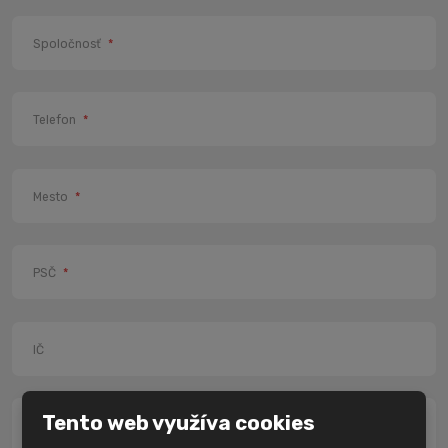
Spoločnosť
*
Telefon
*
Mesto
*
PSČ
*
IČ
Tento web využíva cookies
Správa
*