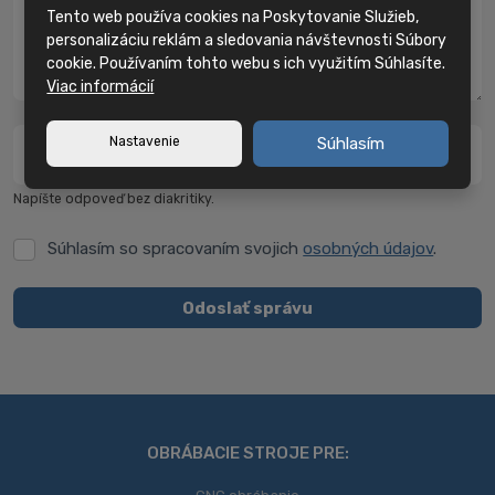
Tento web používa cookies na Poskytovanie Služieb,
personalizáciu reklám a sledovania návštevnosti Súbory
cookie. Používaním tohto webu s ich využitím Súhlasíte.
Viac informácií
Nastavenie
Súhlasím
Koľko je jedna a dva?
*
Napíšte odpoveď bez diakritiky.
Súhlasím so spracovaním svojich
osobných údajov
.
Súhlasím
so
spracovaním
Odoslať správu
svojich
Formulár
osobných
údajov
.
sa
nepodarilo
odoslať
OBRÁBACIE STROJE PRE: