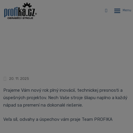
Rozbalen
Vyhledávání
menu
PF2026
Úvodná stránka
Novinky
PF2026
20. 11. 2025
Prajeme Vám nový rok plný inovácií, technickej presnosti a
úspešných projektov. Nech Vaše stroje šliapu naplno a každý
nápad sa premení na dokonalé riešenie.
Veľa síl, odvahy a úspechov vám praje Team PROFIKA