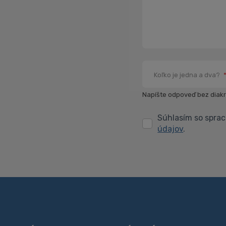
Koľko je jedna a dva?
Napíšte odpoveď bez diakri
Súhlasím so spra
Súhlasím
údajov
.
so
spracovaním
Formulár
svojich
osobných
sa
údajov
.
nepodarilo
odoslať