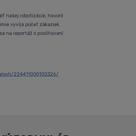
éf našej robotizácie, hovoril
émie vyvíja počet zákaziek.
sa na reportáž o posilňovaní
alosti/224411000100326/