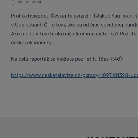
28. 03. 2024
Profika hviezdou Českej televízie! :-) Jakub Kaufman, š
v Udalostiach ČT o tom, ako sa od čias covidovej pand
Akú úlohu v tom hrala naša firemná nástenka? Pozrite 
českej ekonomiky.
Na celú reportáž sa môžete pozrieť tu (čas 7:40):
https://www.ceskatelevize.cz/porady/1097181328-ud