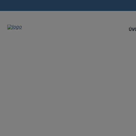
ÚV
Profika hviezd
Úvodná stránka
Novinky
Profika hviezdou Českej televízie!