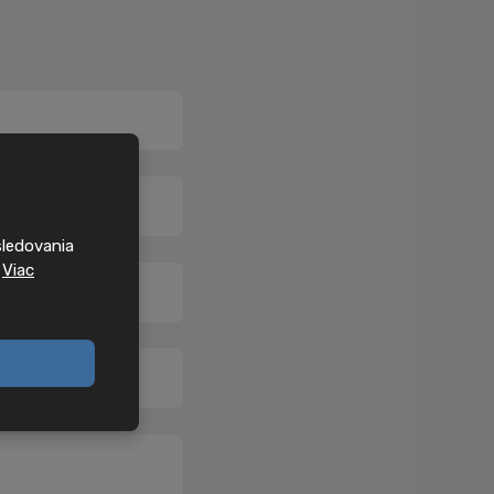
sledovania
.
Viac