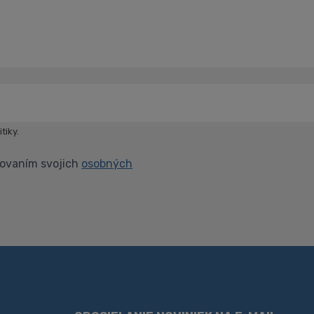
*
tiky.
covaním svojich
osobných