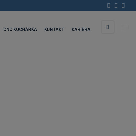
CNC KUCHÁRKA
KONTAKT
KARIÉRA
Vyhledávání
Servisné centrum (Po-Pia 5:30-15:00 hod.)
+420 734 852 646
ízie!