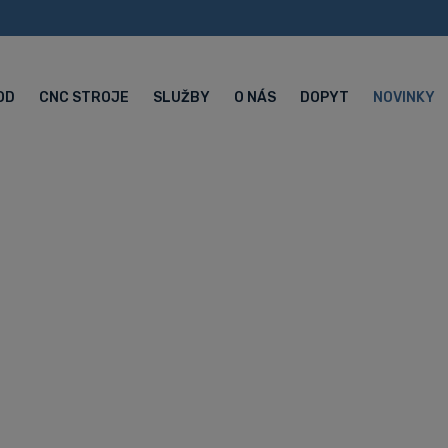
OD
CNC STROJE
SLUŽBY
O NÁS
DOPYT
NOVINKY
ou Českej telev