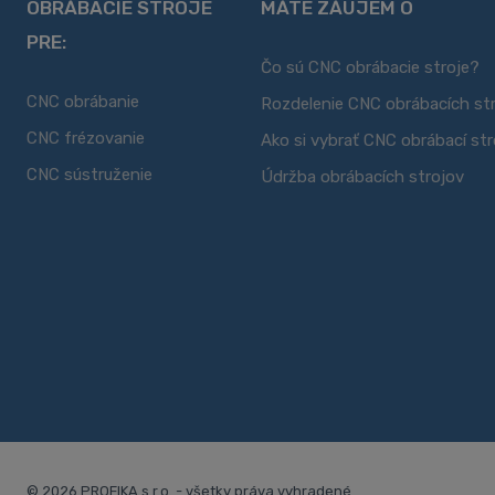
OBRÁBACIE STROJE
MÁTE ZÁUJEM O
PRE:
Čo sú CNC obrábacie stroje?
CNC obrábanie
Rozdelenie CNC obrábacích st
CNC frézovanie
Ako si vybrať CNC obrábací str
CNC sústruženie
Údržba obrábacích strojov
© 2026 PROFIKA s.r.o. - všetky práva vyhradené