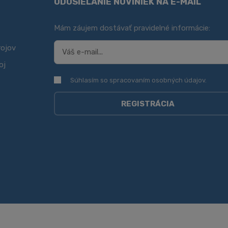
ODOSIELANIE NOVINIEK NA E-MAIL
Mám záujem dostávať pravidelné informácie:
rojov
oj
Súhlasím so spracovaním
osobných údajov
.
Súhlasím so spracovaním
osobných údajov
.
REGISTRÁCIA
Formulár
sa
nepodarilo
odoslať