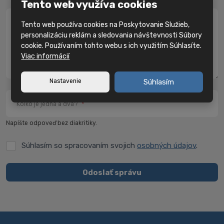
Tento web využíva cookies
Správa
*
Tento web používa cookies na Poskytovanie Služieb,
personalizáciu reklám a sledovania návštevnosti Súbory
cookie. Používaním tohto webu s ich využitím Súhlasíte.
Viac informácií
Nastavenie
Súhlasím
Koľko je jedna a dva?
*
Napíšte odpoveď bez diakritiky.
Súhlasím so spracovaním svojich
osobných údajov
.
Súhlasím
so
spracovaním
Odoslať správu
svojich
Formulár
osobných
údajov
.
sa
nepodarilo