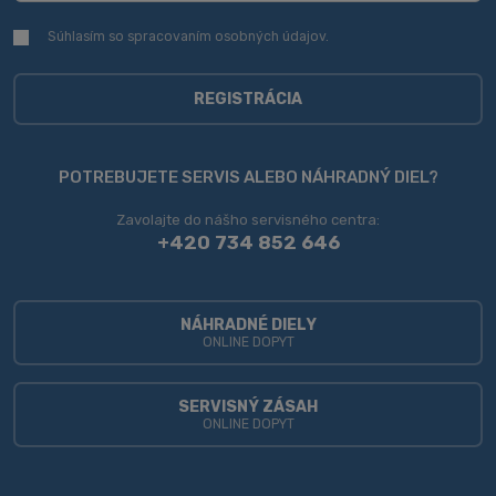
Súhlasím so spracovaním
osobných údajov
.
Súhlasím
so
spracovaním
osobných
REGISTRÁCIA
údajov
.
Formulár
sa
POTREBUJETE SERVIS ALEBO NÁHRADNÝ DIEL?
nepodarilo
Zavolajte do nášho servisného centra:
odoslať
+420 734 852 646
NÁHRADNÉ DIELY
ONLINE DOPYT
SERVISNÝ ZÁSAH
ONLINE DOPYT