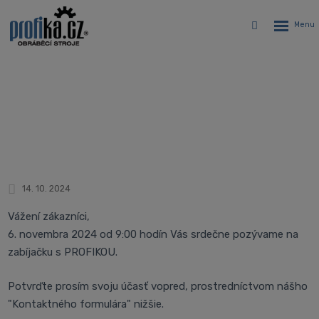
Rozbalen
Vyhledávání
menu
Zabíjačka s PROFIKOU
Úvodná stránka
Novinky
Zabíjačka s PROFIKOU
14. 10. 2024
Vážení zákazníci,
6. novembra 2024 od 9:00 hodín Vás srdečne pozývame na
zabíjačku s PROFIKOU.
Potvrďte prosím svoju účasť vopred, prostredníctvom nášho
"Kontaktného formulára" nižšie.