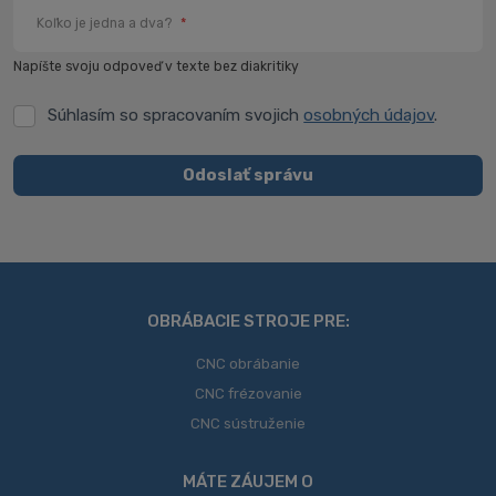
Koľko je jedna a dva?
*
Napíšte svoju odpoveď v texte bez diakritiky
Súhlasím so spracovaním svojich
osobných údajov
.
Súhlasím
so
spracovaním
Odoslať správu
svojich
Formulár
osobných
údajov
.
sa
nepodarilo
odoslať
OBRÁBACIE STROJE PRE:
CNC obrábanie
CNC frézovanie
CNC sústruženie
MÁTE ZÁUJEM O