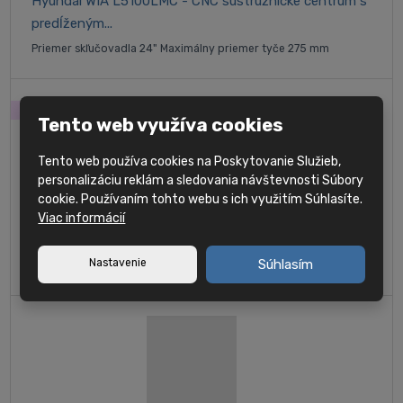
Hyundai WIA L5100LMC - CNC sústružnícke centrum s
predĺženým...
Priemer skľučovadla 24" Maximálny priemer tyče 275 mm
SKLAD
Tento web využíva cookies
Tento web používa cookies na Poskytovanie Služieb,
personalizáciu reklám a sledovania návštevnosti Súbory
cookie. Používaním tohto webu s ich využitím Súhlasíte.
Hyundai WIA L5100LY - CNC sústružnícke centrum s
Viac informácií
predĺženým...
Nastavenie
Súhlasím
Priemer skľučovadla 21" Maximálny priemer tyče 165 mm