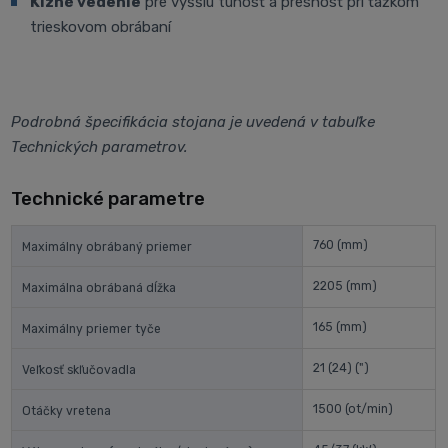
Klzné vedenie
pre vyššiu tuhosť a presnosť pri ťažkom
trieskovom obrábaní
Podrobná špecifikácia stojana je uvedená v tabuľke
Technických parametrov.
Technické parametre
760
(mm)
Maximálny obrábaný priemer
2205
(mm)
Maximálna obrábaná dĺžka
165
(mm)
Maximálny priemer tyče
21 (24)
(")
Veľkosť skľučovadla
1500
(ot/min)
Otáčky vretena