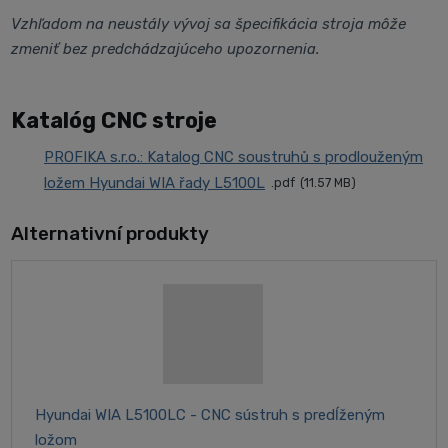
Vzhľadom na neustály vývoj sa špecifikácia stroja môže
zmeniť bez predchádzajúceho upozornenia.
Katalóg CNC stroje
PROFIKA s.r.o.: Katalog CNC soustruhů s prodlouženým
ložem Hyundai WIA řady L5100L
pdf
11.57 MB
Alternativní produkty
Hyundai WIA L5100LC - CNC sústruh s predĺženým
ložom