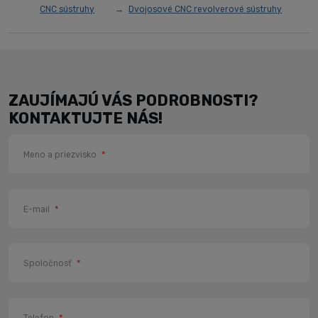
CNC sústruhy
Dvojosové CNC revolverové sústruhy
ZAUJÍMAJÚ VÁS PODROBNOSTI?
KONTAKTUJTE NÁS!
Meno a priezvisko
*
E-mail
*
Spoločnosť
*
Telefon
*