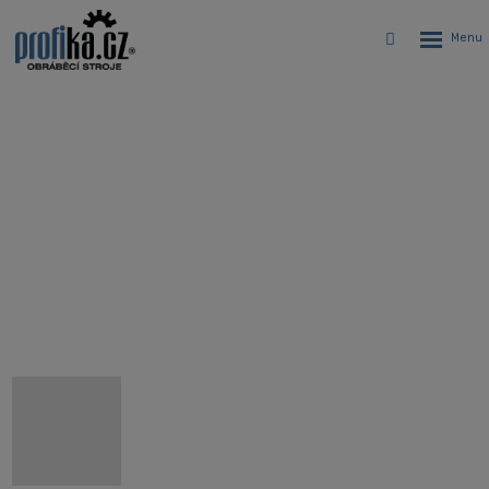
Rozbalen
Vyhledávání
menu
CNC sústruh s predĺženým ložom
Hyundai WIA L5100L
Úvodná stránka
CNC stroje
CNC sústruhy
Hyundai WIA L5100L - CNC sústruh s predĺženým ložom