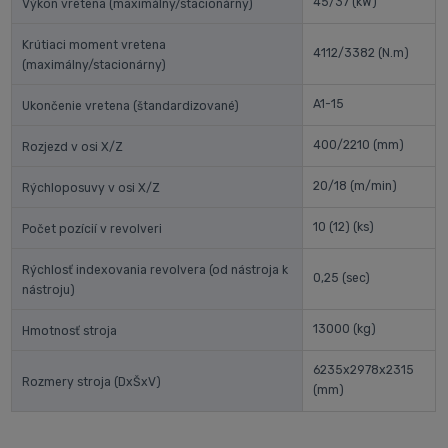
45/37
(kW)
Výkon vretena (maximálny/stacionárny)
Krútiaci moment vretena
4112/3382
(N.m)
(maximálny/stacionárny)
A1-15
Ukončenie vretena (štandardizované)
400/2210
(mm)
Rozjezd v osi X/Z
20/18
(m/min)
Rýchloposuvy v osi X/Z
10 (12)
(ks)
Počet pozícií v revolveri
Rýchlosť indexovania revolvera (od nástroja k
0,25
(sec)
nástroju)
13000
(kg)
Hmotnosť stroja
6235x2978x2315
Rozmery stroja (DxŠxV)
(mm)