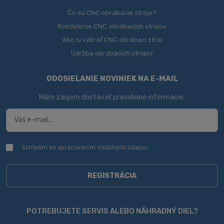
Čo sú CNC obrábacie stroje?
Rozdelenie CNC obrábacích strojov
Ako si vybrať CNC obrábací stroj
Údržba obrábacích strojov
ODOSIELANIE NOVINIEK NA E-MAIL
Mám záujem dostávať pravidelné informácie:
Súhlasím so spracovaním
osobných údajov
.
Súhlasím
so
spracovaním
osobných
REGISTRÁCIA
údajov
.
Formulár
sa
POTREBUJETE SERVIS ALEBO NÁHRADNÝ DIEL?