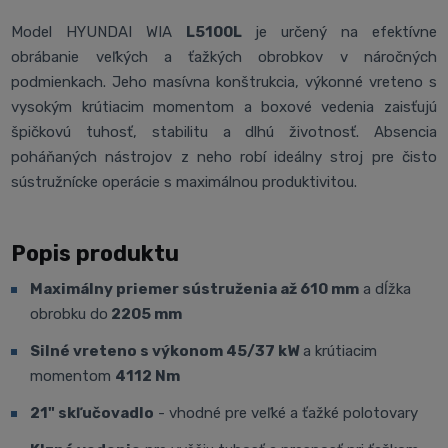
Model HYUNDAI WIA
L5100L
je určený na efektívne
obrábanie veľkých a ťažkých obrobkov v náročných
podmienkach. Jeho masívna konštrukcia, výkonné vreteno s
vysokým krútiacim momentom a boxové vedenia zaisťujú
špičkovú tuhosť, stabilitu a dlhú životnosť. Absencia
poháňaných nástrojov z neho robí ideálny stroj pre čisto
sústružnícke operácie s maximálnou produktivitou.
Popis produktu
Maximálny priemer sústruženia až 610 mm
a dĺžka
obrobku do
2205 mm
Silné vreteno s výkonom 45/37 kW
a krútiacim
momentom
4112 Nm
21" skľučovadlo
- vhodné pre veľké a ťažké polotovary