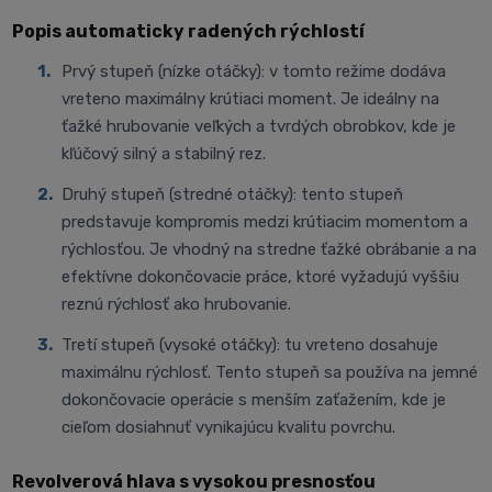
Popis automaticky radených rýchlostí
Prvý stupeň (nízke otáčky): v tomto režime dodáva
vreteno maximálny krútiaci moment. Je ideálny na
ťažké hrubovanie veľkých a tvrdých obrobkov, kde je
kľúčový silný a stabilný rez.
Druhý stupeň (stredné otáčky): tento stupeň
predstavuje kompromis medzi krútiacim momentom a
rýchlosťou. Je vhodný na stredne ťažké obrábanie a na
efektívne dokončovacie práce, ktoré vyžadujú vyššiu
reznú rýchlosť ako hrubovanie.
Tretí stupeň (vysoké otáčky): tu vreteno dosahuje
maximálnu rýchlosť. Tento stupeň sa používa na jemné
dokončovacie operácie s menším zaťažením, kde je
cieľom dosiahnuť vynikajúcu kvalitu povrchu.
Revolverová hlava s vysokou presnosťou