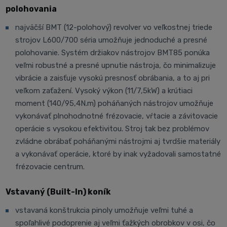
polohovania
najväčší BMT (12-polohový) revolver vo veľkostnej triede
strojov L600/700 séria umožňuje jednoduché a presné
polohovanie. Systém držiakov nástrojov BMT85 ponúka
veľmi robustné a presné upnutie nástroja, čo minimalizuje
vibrácie a zaisťuje vysokú presnosť obrábania, a to aj pri
veľkom zaťažení. Vysoký výkon (11/7,5kW) a krútiaci
moment (140/95,4N.m) poháňaných nástrojov umožňuje
vykonávať plnohodnotné frézovacie, vŕtacie a závitovacie
operácie s vysokou efektivitou. Stroj tak bez problémov
zvládne obrábať poháňanými nástrojmi aj tvrdšie materiály
a vykonávať operácie, ktoré by inak vyžadovali samostatné
frézovacie centrum.
Vstavaný (Built-In) koník
vstavaná konštrukcia pinoly umožňuje veľmi tuhé a
spoľahlivé podoprenie aj veľmi ťažkých obrobkov v osi, čo