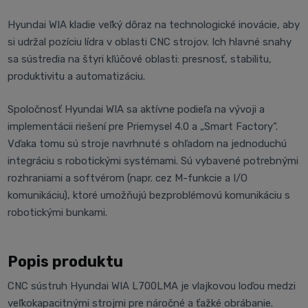
Hyundai WIA kladie veľký dôraz na technologické inovácie, aby
si udržal pozíciu lídra v oblasti CNC strojov. Ich hlavné snahy
sa sústredia na štyri kľúčové oblasti: presnosť, stabilitu,
produktivitu a automatizáciu.
Spoločnosť Hyundai WIA sa aktívne podieľa na vývoji a
implementácii riešení pre Priemysel 4.0 a „Smart Factory“.
Vďaka tomu sú stroje navrhnuté s ohľadom na jednoduchú
integráciu s robotickými systémami. Sú vybavené potrebnými
rozhraniami a softvérom (napr. cez M-funkcie a I/O
komunikáciu), ktoré umožňujú bezproblémovú komunikáciu s
robotickými bunkami.
Popis produktu
CNC sústruh Hyundai WIA L700LMA je vlajkovou loďou medzi
veľkokapacitnými strojmi pre náročné a ťažké obrábanie.