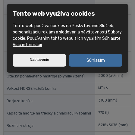
BMT85
Typ držiakov nástrojov
Tento web využíva cookies
Rýchlosť indexovania revolvera (od nástroja k
0,4
(sec)
Tento web používa cookies na Poskytovanie Služieb,
nástroju)
personalizáciu reklám a sledovania návštevnosti Súbory
cookie. Používaním tohto webu s ich využitím Súhlasíte.
Výkon poháňaného nástroja
11/7,5
(kW)
Viac informácií
(maximálny/stacionárny)
Krútiaci moment poháňaného nástroja
Nastavenie
Súhlasím
140/95,4
(kW)
(maximálny/ustály)
3000
(ot/min)
Otáčky poháněného nástroje (plynule řízené)
MT#6
Veľkosť MORSE kužeľa koníka
3180
(mm)
Rozjazd koníka
770
(l)
Kapacita nádrže na triesky a chladiacu kvapalinu
8715x3075
(mm)
Rozmery stroja