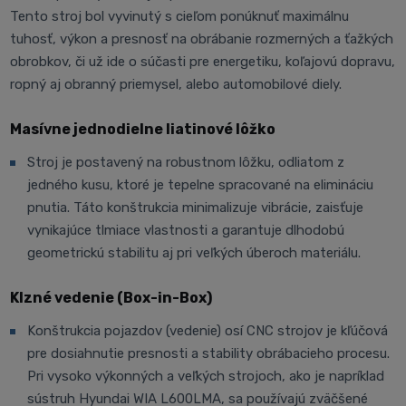
Tento stroj bol vyvinutý s cieľom ponúknuť maximálnu
tuhosť, výkon a presnosť na obrábanie rozmerných a ťažkých
obrobkov, či už ide o súčasti pre energetiku, koľajovú dopravu,
ropný aj obranný priemysel, alebo automobilové diely.
Masívne jednodielne liatinové lôžko
Stroj je postavený na robustnom lôžku, odliatom z
jedného kusu, ktoré je tepelne spracované na elimináciu
pnutia. Táto konštrukcia minimalizuje vibrácie, zaisťuje
vynikajúce tlmiace vlastnosti a garantuje dlhodobú
geometrickú stabilitu aj pri veľkých úberoch materiálu.
Klzné vedenie (Box-in-Box)
Konštrukcia pojazdov (vedenie) osí CNC strojov je kľúčová
pre dosiahnutie presnosti a stability obrábacieho procesu.
Pri vysoko výkonných a veľkých strojoch, ako je napríklad
sústruh Hyundai WIA L600LMA, sa používajú zväčšené