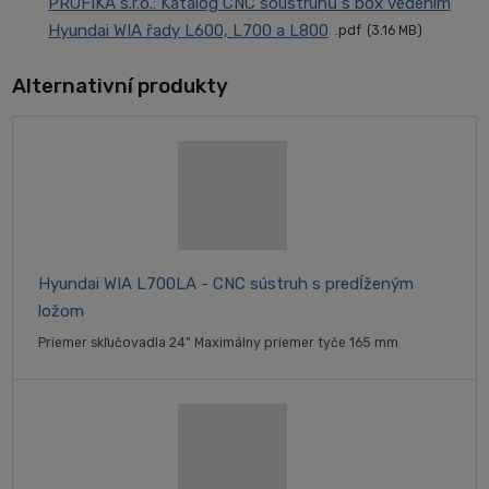
PROFIKA s.r.o.: Katalog CNC soustruhů s box vedením
Hyundai WIA řady L600, L700 a L800
pdf
3.16 MB
Alternativní produkty
Hyundai WIA L700LA - CNC sústruh s predĺženým
ložom
Priemer skľučovadla 24" Maximálny priemer tyče 165 mm