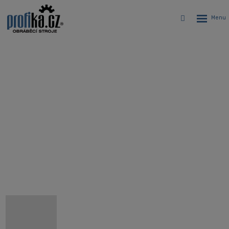
Rozbalen
Vyhledávání
menu
CNC sústružnícke centrum s
predĺženým ložom a poháňanými
nástrojmi Hyundai WIA L700LMA
Úvodná stránka
CNC stroje
CNC sústruhy
CNC sústružnícke centrá Hyundai WIA
Hyundai WIA L700LMA - CNC sústružnícke centrum s predĺženým
ložom a poháňanými nástrojmi