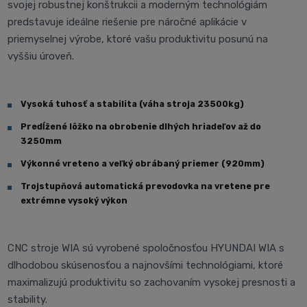
svojej robustnej konštrukcii a moderným technológiám
predstavuje ideálne riešenie pre náročné aplikácie v
priemyselnej výrobe, ktoré vašu produktivitu posunú na
vyššiu úroveň.
Vysoká tuhosť a stabilita (váha stroja 23500kg)
Predĺžené lôžko na obrobenie dlhých hriadeľov až do
3250mm
Výkonné vreteno a veľký obrábaný priemer (920mm)
Trojstupňová automatická prevodovka na vretene pre
extrémne vysoký výkon
CNC stroje WIA sú vyrobené spoločnosťou HYUNDAI WIA s
dlhodobou skúsenosťou a najnovšími technológiami, ktoré
maximalizujú produktivitu so zachovaním vysokej presnosti a
stability.