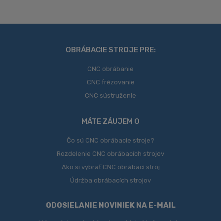
Formulár
osobných
údajov
.
sa
nepodarilo
odoslať
OBRÁBACIE STROJE PRE:
CNC obrábanie
CNC frézovanie
CNC sústruženie
MÁTE ZÁUJEM O
Čo sú CNC obrábacie stroje?
Rozdelenie CNC obrábacích strojov
Ako si vybrať CNC obrábací stroj
Údržba obrábacích strojov
ODOSIELANIE NOVINIEK NA E-MAIL