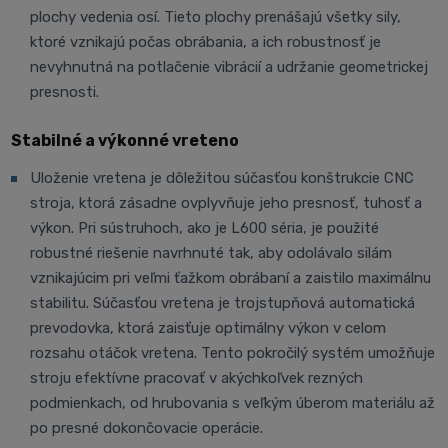
plochy vedenia osí. Tieto plochy prenášajú všetky sily,
ktoré vznikajú počas obrábania, a ich robustnosť je
nevyhnutná na potlačenie vibrácií a udržanie geometrickej
presnosti.
Stabilné a výkonné vreteno
Uloženie vretena je dôležitou súčasťou konštrukcie CNC
stroja, ktorá zásadne ovplyvňuje jeho presnosť, tuhosť a
výkon. Pri sústruhoch, ako je L600 séria, je použité
robustné riešenie navrhnuté tak, aby odolávalo silám
vznikajúcim pri veľmi ťažkom obrábaní a zaistilo maximálnu
stabilitu. Súčasťou vretena je trojstupňová automatická
prevodovka, ktorá zaisťuje optimálny výkon v celom
rozsahu otáčok vretena. Tento pokročilý systém umožňuje
stroju efektívne pracovať v akýchkoľvek rezných
podmienkach, od hrubovania s veľkým úberom materiálu až
po presné dokončovacie operácie.