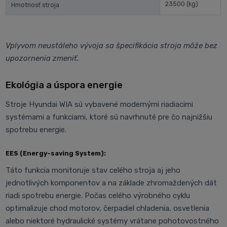
23500
(kg)
Hmotnosť stroja
Vplyvom neustáleho vývoja sa špecifikácia stroja môže bez
upozornenia zmeniť.
Ekológia a úspora energie
Stroje Hyundai WIA sú vybavené modernými riadiacimi
systémami a funkciami, ktoré sú navrhnuté pre čo najnižšiu
spotrebu energie.
EES (Energy-saving System):
Táto funkcia monitoruje stav celého stroja aj jeho
jednotlivých komponentov a na základe zhromaždených dát
riadi spotrebu energie. Počas celého výrobného cyklu
optimalizuje chod motorov, čerpadiel chladenia, osvetlenia
alebo niektoré hydraulické systémy vrátane pohotovostného