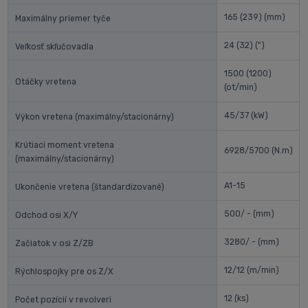
165 (239)
(mm)
Maximálny priemer tyče
24 (32)
(")
Veľkosť skľučovadla
1500 (1200)
Otáčky vretena
(ot/min)
45/37
(kW)
Výkon vretena (maximálny/stacionárny)
Krútiaci moment vretena
6928/5700
(N.m)
(maximálny/stacionárny)
A1-15
Ukončenie vretena (štandardizované)
500/ -
(mm)
Odchod osi X/Y
3280/ -
(mm)
Začiatok v osi Z/ZB
12/12
(m/min)
Rýchlospojky pre os Z/X
12
(ks)
Počet pozícií v revolveri