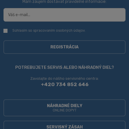
Mám záujem dostávať pravidelné informácie:
Súhlasím so spracovaním
osobných údajov
.
Súhlasím
so
spracovaním
osobných
REGISTRÁCIA
údajov
.
Formulár
sa
POTREBUJETE SERVIS ALEBO NÁHRADNÝ DIEL?
nepodarilo
Zavolajte do nášho servisného centra:
odoslať
+420 734 852 646
NÁHRADNÉ DIELY
ONLINE DOPYT
SERVISNÝ ZÁSAH