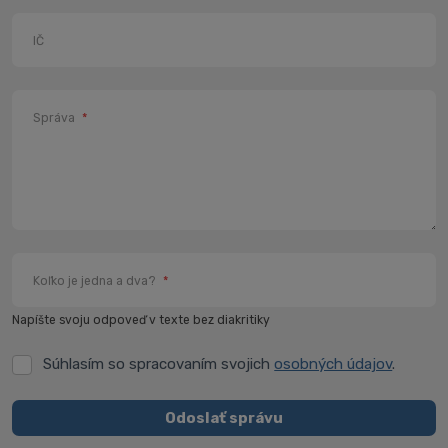
IČ
Správa
*
Koľko je jedna a dva?
*
Napíšte svoju odpoveď v texte bez diakritiky
Súhlasím so spracovaním svojich
osobných údajov
.
Súhlasím
so
spracovaním
Odoslať správu
svojich