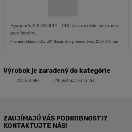
Hyundai WIA KL8000LY - CNC sústružnícke centrum s
predĺženým...
Priemer skľučovadla: 32" Maximálny priemer tyče: 230-319 mm
Výrobok je zaradený do kategórie
CNC sústruhy
CNC sústružnícke centrá
ZAUJÍMAJÚ VÁS PODROBNOSTI?
KONTAKTUJTE NÁS!