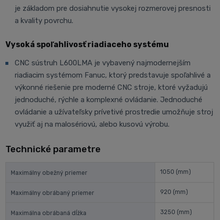
je základom pre dosiahnutie vysokej rozmerovej presnosti
a kvality povrchu.
Vysoká spoľahlivosť riadiaceho systému
CNC sústruh L600LMA je vybavený najmodernejším
riadiacim systémom Fanuc, ktorý predstavuje spoľahlivé a
výkonné riešenie pre moderné CNC stroje, ktoré vyžadujú
jednoduché, rýchle a komplexné ovládanie. Jednoduché
ovládanie a užívateľsky prívetivé prostredie umožňuje stroj
využiť aj na malosériovú, alebo kusovú výrobu.
Technické parametre
1050
(mm)
Maximálny obežný priemer
920
(mm)
Maximálny obrábaný priemer
3250
(mm)
Maximálna obrábaná dĺžka