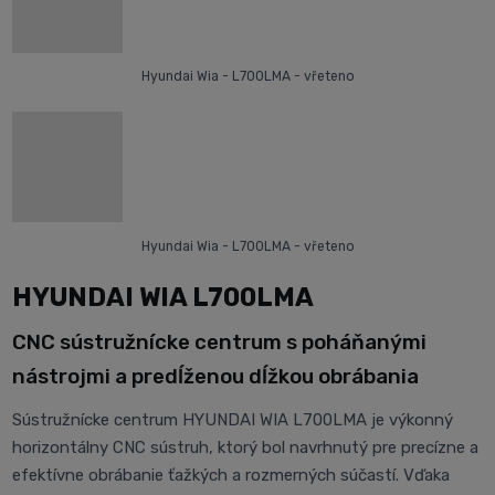
Hyundai Wia - L700LMA - vřeteno
Hyundai Wia - L700LMA - vřeteno
HYUNDAI WIA L700LMA
CNC sústružnícke centrum s poháňanými
nástrojmi a predĺženou dĺžkou obrábania
Sústružnícke centrum HYUNDAI WIA L700LMA je výkonný
horizontálny CNC sústruh, ktorý bol navrhnutý pre precízne a
efektívne obrábanie ťažkých a rozmerných súčastí. Vďaka