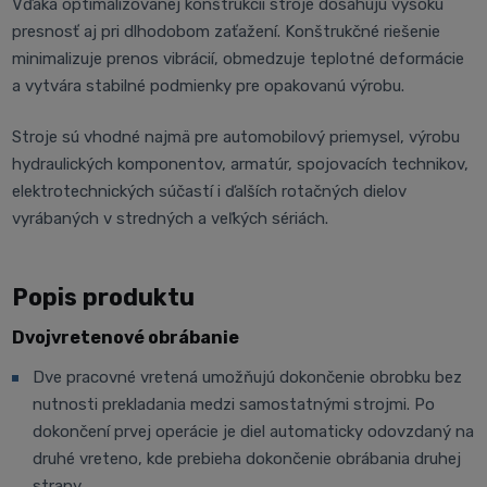
Vďaka optimalizovanej konštrukcii stroje dosahujú vysokú
presnosť aj pri dlhodobom zaťažení. Konštrukčné riešenie
minimalizuje prenos vibrácií, obmedzuje teplotné deformácie
a vytvára stabilné podmienky pre opakovanú výrobu.
Stroje sú vhodné najmä pre automobilový priemysel, výrobu
hydraulických komponentov, armatúr, spojovacích technikov,
elektrotechnických súčastí i ďalších rotačných dielov
vyrábaných v stredných a veľkých sériách.
Popis produktu
Dvojvretenové obrábanie
Dve pracovné vretená umožňujú dokončenie obrobku bez
nutnosti prekladania medzi samostatnými strojmi. Po
dokončení prvej operácie je diel automaticky odovzdaný na
druhé vreteno, kde prebieha dokončenie obrábania druhej
strany.