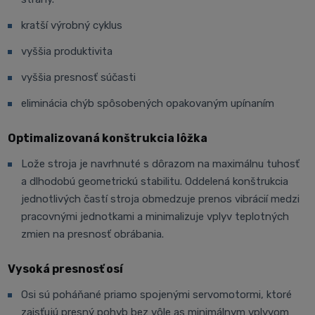
kratší výrobný cyklus
vyššia produktivita
vyššia presnosť súčasti
eliminácia chýb spôsobených opakovaným upínaním
Optimalizovaná konštrukcia lôžka
Lože stroja je navrhnuté s dôrazom na maximálnu tuhosť
a dlhodobú geometrickú stabilitu. Oddelená konštrukcia
jednotlivých častí stroja obmedzuje prenos vibrácií medzi
pracovnými jednotkami a minimalizuje vplyv teplotných
zmien na presnosť obrábania.
Vysoká presnosť osí
Osi sú poháňané priamo spojenými servomotormi, ktoré
zaisťujú presný pohyb bez vôle as minimálnym vplyvom