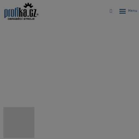
Rozbalen
Vyhledávání
menu
CNC sústružnícke, dvojvretenové
centrum Hyundai WIA LF2600
Quick II
Úvodná stránka
CNC stroje
CNC sústruhy
Špeciálne výrobné ponuky
Hyundai WIA LF2600 Quick II