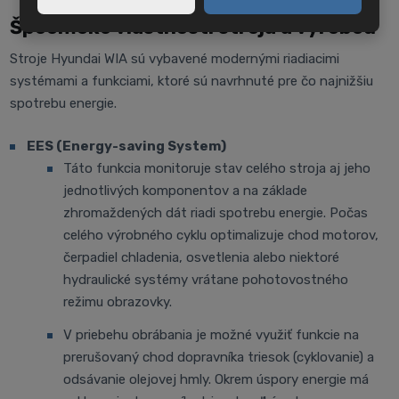
Špecifické vlastnosti stroja a výrobcu
Stroje Hyundai WIA sú vybavené modernými riadiacimi
systémami a funkciami, ktoré sú navrhnuté pre čo najnižšiu
spotrebu energie.
EES (Energy-saving System)
Táto funkcia monitoruje stav celého stroja aj jeho
jednotlivých komponentov a na základe
zhromaždených dát riadi spotrebu energie. Počas
celého výrobného cyklu optimalizuje chod motorov,
čerpadiel chladenia, osvetlenia alebo niektoré
hydraulické systémy vrátane pohotovostného
režimu obrazovky.
V priebehu obrábania je možné využiť funkcie na
prerušovaný chod dopravníka triesok (cyklovanie) a
odsávanie olejovej hmly. Okrem úspory energie má