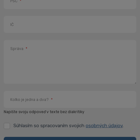
PSČ
*
IČ
Správa
*
Koľko je jedna a dva?
*
Napíšte svoju odpoveď v texte bez diakritiky
Súhlasím so spracovaním svojich
osobných údajov
.
Súhlasím
so
spracovaním