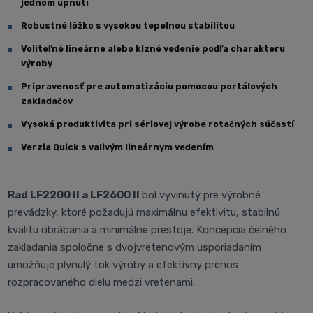
jednom upnutí
Robustné lôžko s vysokou tepelnou stabilitou
Voliteľné lineárne alebo klzné vedenie podľa charakteru
výroby
Pripravenosť pre automatizáciu pomocou portálových
zakladačov
Vysoká produktivita pri sériovej výrobe rotačných súčastí
Verzia Quick s valivým lineárnym vedením
Rad LF2200 II a LF2600 II
bol vyvinutý pre výrobné
prevádzky, ktoré požadujú maximálnu efektivitu, stabilnú
kvalitu obrábania a minimálne prestoje. Koncepcia čelného
zakladania spoločne s dvojvretenovým usporiadaním
umožňuje plynulý tok výroby a efektívny prenos
rozpracovaného dielu medzi vretenami.