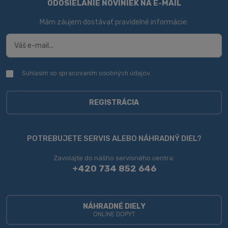
ODOSIELANIE NOVINIEK NA E-MAIL
Mám záujem dostávať pravidelné informácie:
Súhlasím so spracovaním
osobných údajov
.
Súhlasím
so
spracovaním
osobných
REGISTRÁCIA
údajov
.
Formulár
sa
POTREBUJETE SERVIS ALEBO NÁHRADNÝ DIEL?
nepodarilo
Zavolajte do nášho servisného centra:
odoslať
+420 734 852 646
NÁHRADNÉ DIELY
ONLINE DOPYT