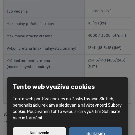
lineární valivé
Typ vedenia
10 (12)
(ks)
Maximálny počet nástrojov
4000 / 3500
(ot/min)
Maximálne otáčky vretena
15/11 (18,5/15)
(kW)
Výkon vretena (maximálny/stacionárny)
254,5/140 (403/245)
Krútiaci moment vretena
(N.m)
(maximálny/stacionárny)
2360x3073x2626
Rozmery stroja (DxŠxV)
(mm)
Tento web využíva cookies
6500
(kg)
Hmotnosť stroja
Tento web používa cookies na Poskytovanie Služieb,
personalizáciu reklám a sledovania návštevnosti Súbory
cookie. Používaním tohto webu s ich využitím Súhlasíte.
Vzhľadom na neustály vývoj sa špecifikácia stroja môže
Viac informácií
zmeniť bez predchádzajúceho upozornenia.
Nastavenie
Súhlasím