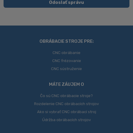
Odoslať správu
svojich
Formulár
osobných
údajov
.
sa
nepodarilo
odoslať
OBRÁBACIE STROJE PRE:
CNC obrábanie
CNC frézovanie
CNC sústruženie
MÁTE ZÁUJEM O
Čo sú CNC obrábacie stroje?
Rozdelenie CNC obrábacích strojov
Ako si vybrať CNC obrábací stroj
Údržba obrábacích strojov