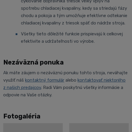
cyklovanie dopravníka triesok veľký vplyv na
spotrebu chladiacej kvapaliny, kedy sa striedajú fázy
chodu a pokoja a tým umožňuje efektívne odtekanie
chladiacej kvapaliny z triesok späť do nádrže stroja.
Všetky tieto dôležité funkcie prispievajú k celkovej
efektivite a udržateľnosti vo výrobe.
Nezáväzná ponuka
Ak máte záujem o nezáväznú ponuku tohto stroja, neváhajte
využiť náš
kontaktný formulár
alebo
kontaktovať niektorého
z našich predajcov
. Radi Vám poskytnú všetky informácie a
odpovie na Vaše otázky.
Fotogaléria