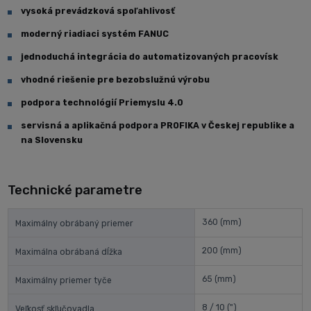
vysoká prevádzková spoľahlivosť
moderný riadiaci systém FANUC
jednoduchá integrácia do automatizovaných pracovísk
vhodné riešenie pre bezobslužnú výrobu
podpora technológií Priemyslu 4.0
servisná a aplikačná podpora PROFIKA v Českej republike a
na Slovensku
Technické parametre
360
(mm)
Maximálny obrábaný priemer
200
(mm)
Maximálna obrábaná dĺžka
65
(mm)
Maximálny priemer tyče
8 / 10
(")
Veľkosť skľučovadla