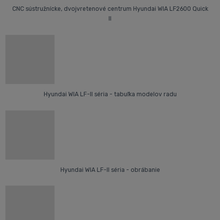
CNC sústružnícke, dvojvretenové centrum Hyundai WIA LF2600 Quick
II
Hyundai WIA LF-II séria - tabuľka modelov radu
Hyundai WIA LF-II séria - obrábanie