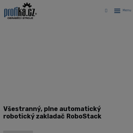
Rozbalen
Vyhledávání
menu
Univerzálna robotická bunka s
vežovým zásobníkom
Úvodná stránka
CNC stroje
PROFIKA Robotics - výroba automatizovaných liniek a
robotických pracovísk na mieru
Univerzální robotické buňky
RoboStack
Všestranný, plne automatický
robotický zakladač RoboStack