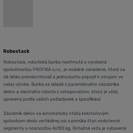
Robostack
Robostack, robotická bunka navrhnutá a vyrobená
spoločnosťou PROFIKA s.r.o., je mobilné zariadenie, ktoré sa
dá ľahko premiestňovať a jednoducho pripojiť k strojom vo
vašej výrobe. Bunka sa skladá z pyramídového zásobníka
dielov a vlastného robota s uchopovačom, ktorý je vždy
upravený podľa vašich požiadaviek a špecifikácií.
Zásobník dielov sa automaticky otáča kolotočovým
spôsobom okolo vertikálnej osi a ponúka štyri vodotesné
segmenty s nosnosťou 4x100 kg. Rotačná veža je vybavená