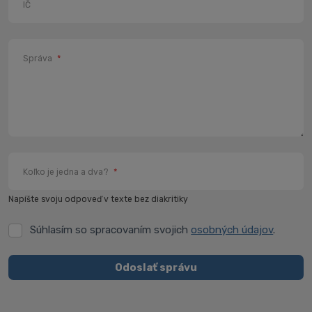
IČ
Správa
*
Koľko je jedna a dva?
*
Napíšte svoju odpoveď v texte bez diakritiky
Súhlasím so spracovaním svojich
osobných údajov
.
Súhlasím
so
spracovaním
Odoslať správu
svojich
Formulár
osobných
údajov
.
sa