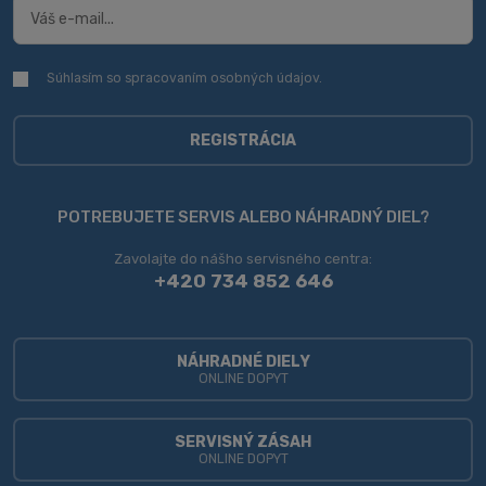
Súhlasím so spracovaním
osobných údajov
.
Súhlasím
so
spracovaním
osobných
REGISTRÁCIA
údajov
.
Formulár
sa
POTREBUJETE SERVIS ALEBO NÁHRADNÝ DIEL?
nepodarilo
Zavolajte do nášho servisného centra:
odoslať
+420 734 852 646
NÁHRADNÉ DIELY
ONLINE DOPYT
SERVISNÝ ZÁSAH
ONLINE DOPYT