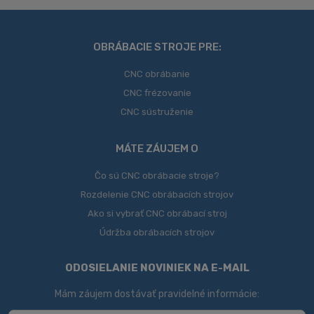
nepodarilo
odoslať
OBRÁBACIE STROJE PRE:
CNC obrábanie
CNC frézovanie
CNC sústruženie
MÁTE ZÁUJEM O
Čo sú CNC obrábacie stroje?
Rozdelenie CNC obrábacích strojov
Ako si vybrať CNC obrábací stroj
Údržba obrábacích strojov
ODOSIELANIE NOVINIEK NA E-MAIL
Mám záujem dostávať pravidelné informácie: