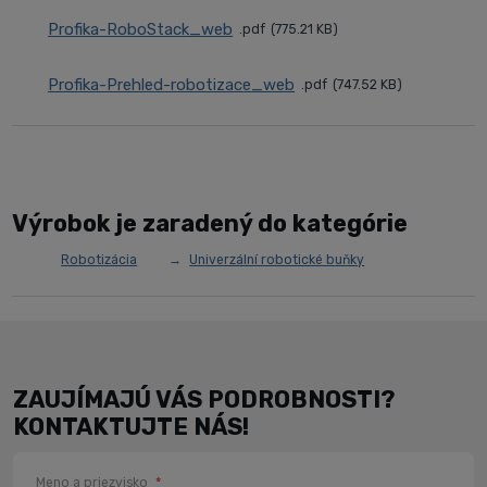
Profika-RoboStack_web
pdf
775.21 KB
Profika-Prehled-robotizace_web
pdf
747.52 KB
Výrobok je zaradený do kategórie
Robotizácia
Univerzální robotické buňky
ZAUJÍMAJÚ VÁS PODROBNOSTI?
KONTAKTUJTE NÁS!
Meno a priezvisko
*