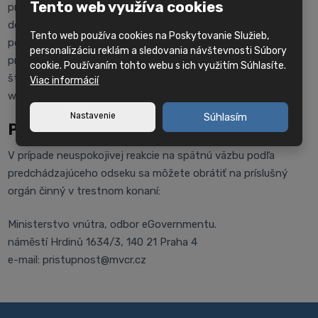
Tento web využíva cookies
pripomienky týkajúce sa obsahu webovej stránky alebo
dôvodné podozrenie, že webová stránka nie je v súlade s
Tento web používa cookies na Poskytovanie Služieb,
požiadavkami zákona č. 99/2019 Z. z. v znení neskorších
personalizáciu reklám a sledovania návštevnosti Súbory
predpisov, vrátane možnosti podania podnetu na príslušné
cookie. Používaním tohto webu s ich využitím Súhlasíte.
štátne orgány, môžete zasielať na adresu [e-mail
Viac informácií
webmastera].
Nastavenie
Súhlasím
Postup vymáhania práva
V prípade neuspokojivej reakcie na spätnú väzbu podľa
predchádzajúceho odseku sa môžete obrátiť na príslušný
orgán činný v trestnom konaní:
Ministerstvo vnútra, odbor eGovernmentu.
náměstí Hrdinů 1634/3, 140 21 Praha 4
e-mail: pristupnost@mvcr.cz