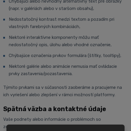
Chýbajúci alebo nevhodný alternatívny text pre obrázky
(napr. v galériách alebo v staršom obsahu),
Nedostatočný kontrast medzi textom a pozadím pri
vlastných farebných kombináciách,
Niektoré interaktívne komponenty môžu mať
nedostatočný opis, úlohu alebo vhodné označenie,
Chýbajúce označenia prvkov formulára (štítky, tooltipy),
Niektoré galérie alebo animácie nemusia mať ovládacie
prvky zastavenia/pozastavenia.
Týmito prvkami sa v súčasnosti zaoberáme a pracujeme na
ich vyriešení alebo zlepšení v rámci možností platformy.
Spätná väzba a kontaktné údaje
Vaše podnety alebo informácie o problémoch so
zobrazovaním webovej stránky, ako aj otázky, návrhy alebo