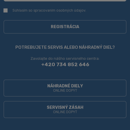
Súhlasím so spracovaním
osobných údajov
.
Súhlasím
so
spracovaním
osobných
REGISTRÁCIA
údajov
.
Formulár
sa
POTREBUJETE SERVIS ALEBO NÁHRADNÝ DIEL?
nepodarilo
Zavolajte do nášho servisného centra:
odoslať
+420 734 852 646
NÁHRADNÉ DIELY
ONLINE DOPYT
SERVISNÝ ZÁSAH
ONLINE DOPYT