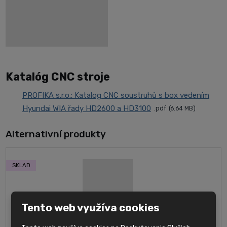
Katalóg CNC stroje
PROFIKA s.r.o.: Katalog CNC soustruhů s box vedením
Hyundai WIA řady HD2600 a HD3100
pdf
6.64 MB
Alternativní produkty
SKLAD
Tento web využíva cookies
CNC sústruh s predĺženým ložom Hyundai WIA