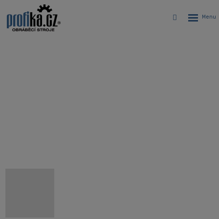
Rozbalen
Vyhledávání
menu
CNC sústruh s predĺženým ložom
Hyundai WIA HD2600L
Úvodná stránka
CNC stroje
CNC sústruhy
Dvojosé CNC revolverové sústruhy Hyundai WIA
CNC sústruh s predĺženým ložom Hyundai WIA HD2600L