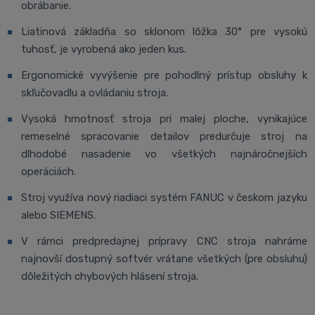
obrábanie.
Liatinová základňa so sklonom lôžka 30° pre vysokú
tuhosť, je vyrobená ako jeden kus.
Ergonomické vyvýšenie pre pohodlný prístup obsluhy k
skľučovadlu a ovládaniu stroja.
Vysoká hmotnosť stroja pri malej ploche, vynikajúce
remeselné spracovanie detailov predurčuje stroj na
dlhodobé nasadenie vo všetkých najnáročnejších
operáciách.
Stroj využíva nový riadiaci systém FANUC v českom jazyku
alebo SIEMENS.
V rámci predpredajnej prípravy CNC stroja nahráme
najnovší dostupný softvér vrátane všetkých (pre obsluhu)
dôležitých chybových hlásení stroja.