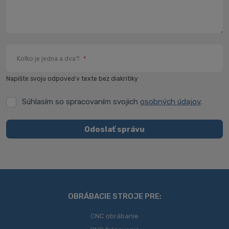
Koľko je jedna a dva?
*
Napíšte svoju odpoveď v texte bez diakritiky
Súhlasím so spracovaním svojich
osobných údajov
.
Súhlasím
so
spracovaním
Odoslať správu
svojich
Formulár
osobných
údajov
.
sa
nepodarilo
odoslať
OBRÁBACIE STROJE PRE:
CNC obrábanie