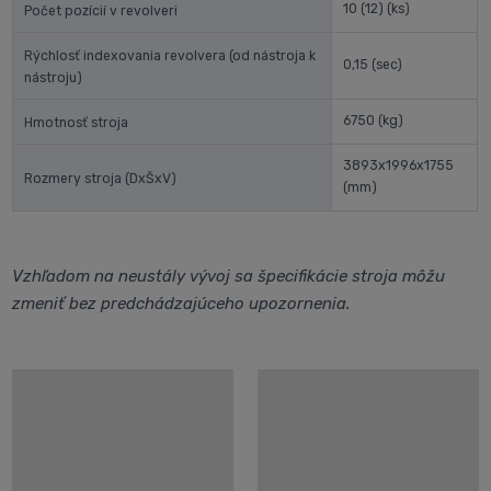
10 (12)
(ks)
Počet pozícií v revolveri
Rýchlosť indexovania revolvera (od nástroja k
0,15
(sec)
nástroju)
6750
(kg)
Hmotnosť stroja
3893x1996x1755
Rozmery stroja (DxŠxV)
(mm)
Vzhľadom na neustály vývoj sa špecifikácie stroja môžu
zmeniť bez predchádzajúceho upozornenia.