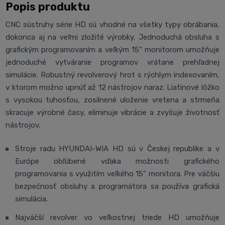
Popis produktu
CNC sústruhy série HD sú vhodné na všetky typy obrábania,
dokonca aj na veľmi zložité výrobky. Jednoduchá obsluha s
grafickým programovaním a veľkým 15" monitorom umožňuje
jednoduché vytváranie programov vrátane prehľadnej
simulácie. Robustný revolverový hrot s rýchlym indexovaním,
v ktorom možno upnúť až 12 nástrojov naraz. Liatinové lôžko
s vysokou tuhosťou, zosilnené uloženie vretena a strmeňa
skracuje výrobné časy, eliminuje vibrácie a zvyšuje životnosť
nástrojov.
Stroje radu HYUNDAI-WIA HD sú v Českej republike a v
Európe obľúbené vďaka možnosti grafického
programovania s využitím veľkého 15" monitora. Pre väčšiu
bezpečnosť obsluhy a programátora sa používa grafická
simulácia.
Najväčší revolver vo veľkostnej triede HD umožňuje