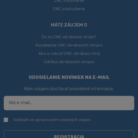
CNC frézovanie
CNC sústruženie
MÁTE ZÁUJEM O
Čo sú CNC obrábacie stroje?
Rozdelenie CNC obrábacích strojov
Ako si vybrať CNC obrábací stroj
Údržba obrábacích strojov
ODOSIELANIE NOVINIEK NA E-MAIL
Mám záujem dostávať pravidelné informácie:
Súhlasím so spracovaním
osobných údajov
.
Súhlasím
so
spracovaním
osobných
REGISTRÁCIA