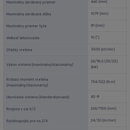
460
(mm)
Maximálny obrábaný priemer
1079
(mm)
Maximálna obrábaná dĺžka
81
(mm)
Maximálny priemer tyče
10
(")
Veľkosť skľučovadla
3500
(ot/min)
Otáčky vretena
26/18,5 (35/25)
Výkon vretena (maximálny/stacionárny)
(kW)
Krútiaci moment vretena
734/522
(N.m)
(maximálny/stacionárny)
A2-8
Ukončenie vretena (štandardizované)
265/1100
(mm)
Rozjezd v osi X/Z
24/30
(m/min)
Rýchlospojky pre os Z/X