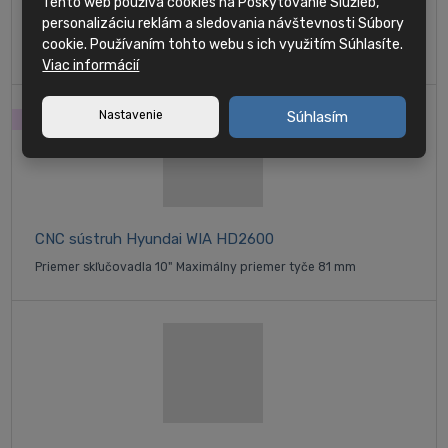
Tento web používa cookies na Poskytovanie Služieb,
SE2600L
personalizáciu reklám a sledovania návštevnosti Súbory
cookie. Používaním tohto webu s ich využitím Súhlasíte.
Priemer skľučovadla 10" Maximálny priemer tyče 81 mm
Viac informácií
Nastavenie
Súhlasím
SKLAD
CNC sústruh Hyundai WIA HD2600
Priemer skľučovadla 10" Maximálny priemer tyče 81 mm