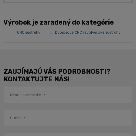
Výrobok je zaradený do kategórie
CNC sústruhy
Dvojosové CNC revolverové sústruhy
ZAUJÍMAJÚ VÁS PODROBNOSTI?
KONTAKTUJTE NÁS!
Meno a priezvisko
*
E-mail
*