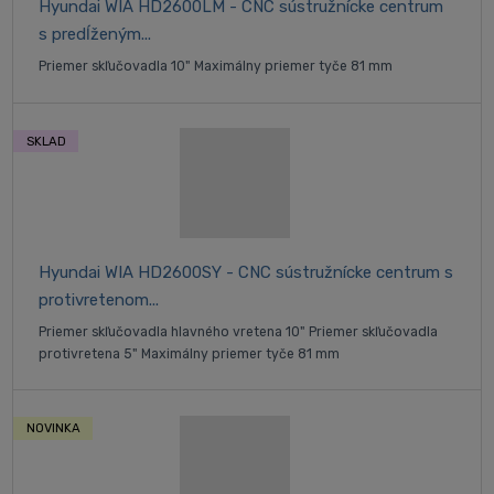
Hyundai WIA HD2600LM - CNC sústružnícke centrum
s predĺženým...
Priemer skľučovadla 10" Maximálny priemer tyče 81 mm
SKLAD
Hyundai WIA HD2600SY - CNC sústružnícke centrum s
protivretenom...
Priemer skľučovadla hlavného vretena 10" Priemer skľučovadla
protivretena 5" Maximálny priemer tyče 81 mm
NOVINKA