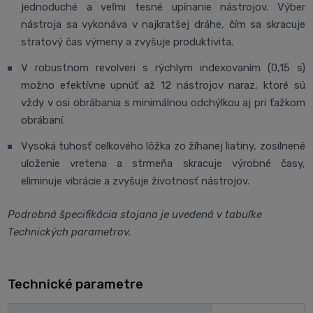
jednoduché a veľmi tesné upínanie nástrojov. Výber
nástroja sa vykonáva v najkratšej dráhe, čím sa skracuje
stratový čas výmeny a zvyšuje produktivita.
V robustnom revolveri s rýchlym indexovaním (0,15 s)
možno efektívne upnúť až 12 nástrojov naraz, ktoré sú
vždy v osi obrábania s minimálnou odchýlkou aj pri ťažkom
obrábaní.
Vysoká tuhosť celkového lôžka zo žíhanej liatiny, zosilnené
uloženie vretena a strmeňa skracuje výrobné časy,
eliminuje vibrácie a zvyšuje životnosť nástrojov.
Podrobná špecifikácia stojana je uvedená v tabuľke
Technických parametrov.
Technické parametre