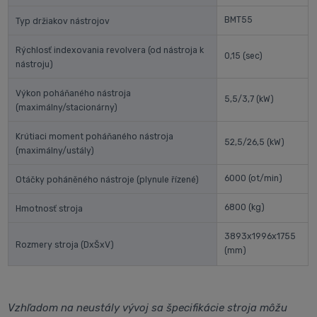
BMT55
Typ držiakov nástrojov
Rýchlosť indexovania revolvera (od nástroja k
0,15
(sec)
nástroju)
Výkon poháňaného nástroja
5,5/3,7
(kW)
(maximálny/stacionárny)
Krútiaci moment poháňaného nástroja
52,5/26,5
(kW)
(maximálny/ustály)
6000
(ot/min)
Otáčky poháněného nástroje (plynule řízené)
6800
(kg)
Hmotnosť stroja
3893x1996x1755
Rozmery stroja (DxŠxV)
(mm)
Vzhľadom na neustály vývoj sa špecifikácie stroja môžu