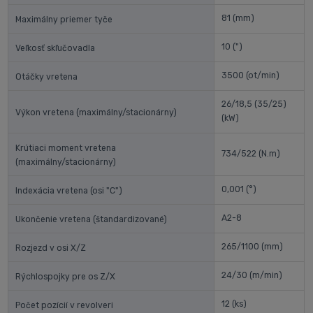
81
(mm)
Maximálny priemer tyče
10
(")
Veľkosť skľučovadla
3500
(ot/min)
Otáčky vretena
26/18,5 (35/25)
Výkon vretena (maximálny/stacionárny)
(kW)
Krútiaci moment vretena
734/522
(N.m)
(maximálny/stacionárny)
0,001
(°)
Indexácia vretena (osi "C")
A2-8
Ukončenie vretena (štandardizované)
265/1100
(mm)
Rozjezd v osi X/Z
24/30
(m/min)
Rýchlospojky pre os Z/X
12
(ks)
Počet pozícií v revolveri