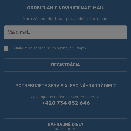
ODOSIELANIE NOVINIEK NA E-MAIL
Mám záujem dostávať pravidelné informácie:
Súhlasím so spracovaním
osobných údajov
.
Súhlasím
so
spracovaním
osobných
REGISTRÁCIA
údajov
.
Formulár
sa
POTREBUJETE SERVIS ALEBO NÁHRADNÝ DIEL?
nepodarilo
Zavolajte do nášho servisného centra:
odoslať
+420 734 852 646
NÁHRADNÉ DIELY
ONLINE DOPYT