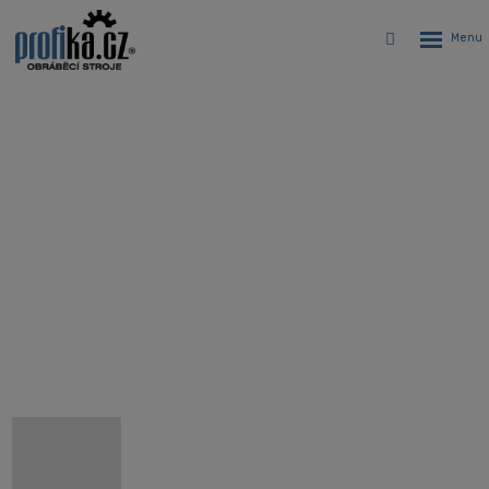
Rozbalen
Vyhledávání
menu
CNC sústružnícke centrum s
predĺženým ložom a poháňanými
nástrojmi Hyundai WIA HD2600LM
Úvodná stránka
CNC stroje
CNC sústruhy
CNC sústružnícke centrá Hyundai WIA
Hyundai WIA HD2600LM - CNC sústružnícke centrum s
predĺženým ložom a poháňanými nástrojmi