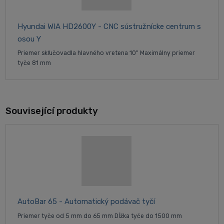
Hyundai WIA HD2600Y - CNC sústružnícke centrum s
osou Y
Priemer skľučovadla hlavného vretena 10" Maximálny priemer
tyče 81 mm
Související produkty
AutoBar 65 - Automatický podávač tyčí
Priemer tyče od 5 mm do 65 mm Dĺžka tyče do 1500 mm