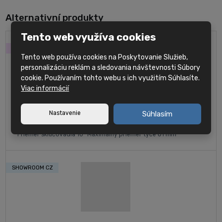
Alternativní produkty
Tento web využíva cookies
SKLAD
Tento web používa cookies na Poskytovanie Služieb,
personalizáciu reklám a sledovania návštevnosti Súbory
cookie. Používaním tohto webu s ich využitím Súhlasíte.
Viac informácií
Hyundai WIA SE2600LM - CNC sústružnícke centrum s
Nastavenie
Súhlasím
predĺženým...
Priemer skľučovadla 10" Maximálny priemer tyče 81 mm
SHOWROOM CZ