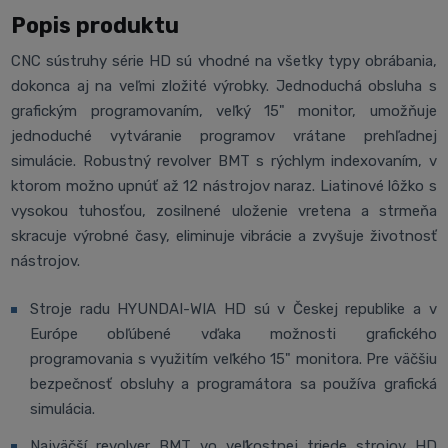
Popis produktu
CNC sústruhy série HD sú vhodné na všetky typy obrábania,
dokonca aj na veľmi zložité výrobky. Jednoduchá obsluha s
grafickým programovaním, veľký 15" monitor, umožňuje
jednoduché vytváranie programov vrátane prehľadnej
simulácie. Robustný revolver BMT s rýchlym indexovaním, v
ktorom možno upnúť až 12 nástrojov naraz. Liatinové lôžko s
vysokou tuhosťou, zosilnené uloženie vretena a strmeňa
skracuje výrobné časy, eliminuje vibrácie a zvyšuje životnosť
nástrojov.
Stroje radu HYUNDAI-WIA HD sú v Českej republike a v
Európe obľúbené vďaka možnosti grafického
programovania s využitím veľkého 15" monitora. Pre väčšiu
bezpečnosť obsluhy a programátora sa používa grafická
simulácia.
Najväčší revolver BMT vo veľkostnej triede strojov HD