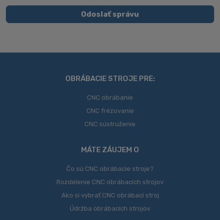
spracovaním
Odoslať správu
svojich
Formulár
osobných
údajov
.
sa
nepodarilo
odoslať
OBRÁBACIE STROJE PRE:
CNC obrábanie
CNC frézovanie
CNC sústruženie
MÁTE ZÁUJEM O
Čo sú CNC obrábacie stroje?
Rozdelenie CNC obrábacích strojov
Ako si vybrať CNC obrábací stroj
Údržba obrábacích strojov