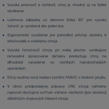
Vysoká presnosť a rýchlosť, stroj je vhodný aj na ťažké
obrábanie.
Liatinová základňa so sklonom lôžka 30° pre vysokú
tuhosť, je vyrobená ako jeden kus.
Ergonomické vyvýšenie pre pohodlný prístup obsluhy k
skľučovadlu a ovládaniu stroja.
Vysoká hmotnosť stroja pri malej ploche, vynikajúce
remeselné spracovanie detailov predurčuje stroj na
dlhodobé nasadenie vo všetkých najnáročnejších
operáciách.
Stroj využíva nový riadiaci systém FANUC v českom jazyku.
V rámci predpredajnej prípravy CNC stroja nahráme
najnovší dostupný softvér vrátane všetkých (pre obsluhu)
dôležitých chybových hlásení stroja.