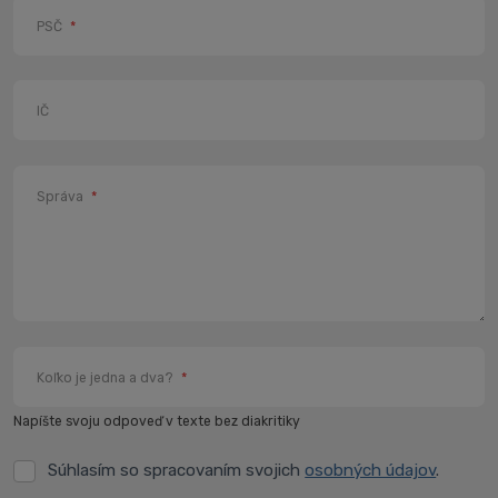
PSČ
*
IČ
Správa
*
Koľko je jedna a dva?
*
Napíšte svoju odpoveď v texte bez diakritiky
Súhlasím so spracovaním svojich
osobných údajov
.
Súhlasím
so