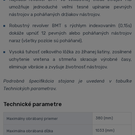
umožňuje jednoduché veľmi tesné upínanie pevných
nástrojov a poháňaných držiakov nástrojov.
Robustný revolver BMT s rýchlym indexovaním (0,15s)
dokáže upnúť 12 pevných alebo poháňaných nástrojov
naraz (všetky pozície sú poháňané).
Vysoká tuhosť celkového lôžka zo žíhanej liatiny, zosilnené
uchytenie vretena a strmeňa skracuje výrobné časy,
eliminuje vibrácie a zvyšuje životnosť nástrojov.
Podrobná špecifikácia stojana je uvedená v tabuľke
Technických parametrov.
Technické parametre
380
(mm)
Maximálny obrábaný priemer
1033
(mm)
Maximálna obrábaná dĺžka