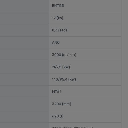
BMT85
12
(ks)
0,3
(sec)
ANO
3000
(ot/min)
11/7,5
(kW)
140/95,4
(kW)
MT#6
3200
(mm)
620
(l)