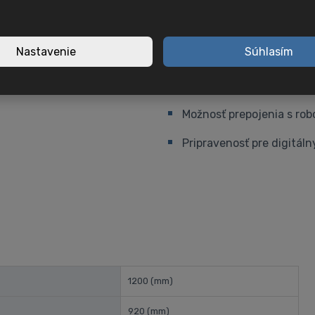
Vysoký krútiaci moment v
Rýchla výmena nástrojov
Nastavenie
Súhlasím
Automatizácia a in
Možnosť prepojenia s ro
Pripravenosť pre digitál
1200
(mm)
920
(mm)