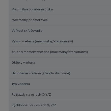
Maximálna obrábaná dĺžka
Maximálny priemer tyče
Veľkosť skľučovadla
Výkon vretena (maximálny/stacionárny)
Krútiaci moment vretena (maximálny/stacionárny)
Otáčky vretena
Ukončenie vretena (štandardizované)
Typ vedenia
Rozjazdy na osiach X/Y/Z
Rýchloposuvy v osiach X/Y/Z