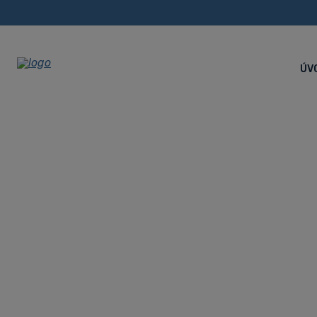
ÚV
CNC sústruž
ložom a oso
Úvodná stránka
CNC stroje
CNC sústruhy
CNC súst