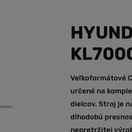
HYUND
KL700
Veľkoformátové C
určené na kompl
dielcov. Stroj je 
ruktúra
dlhodobú presnos
nepretržitej výro