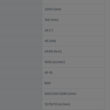
3250
(mm)
165
(mm)
24
(")
45
(kW)
6928
(N.m)
1500
(ot/min)
A1-15
BOX
500/220/3280
(mm)
12/10/12
(m/min)