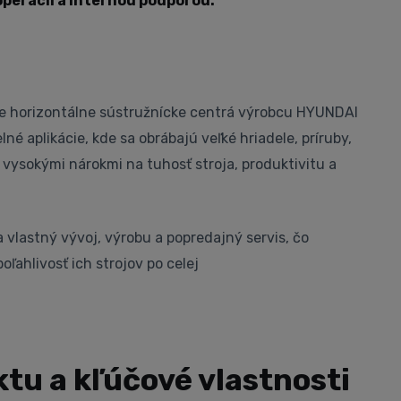
operácií a internou podporou.
ie horizontálne sústružnícke centrá výrobcu HYUNDAI
né aplikácie, kde sa obrábajú veľké hriadele, príruby,
s vysokými nárokmi na tuhosť stroja, produktivitu a
 vlastný vývoj, výrobu a popredajný servis, čo
oľahlivosť ich strojov po celej
tu a kľúčové vlastnosti