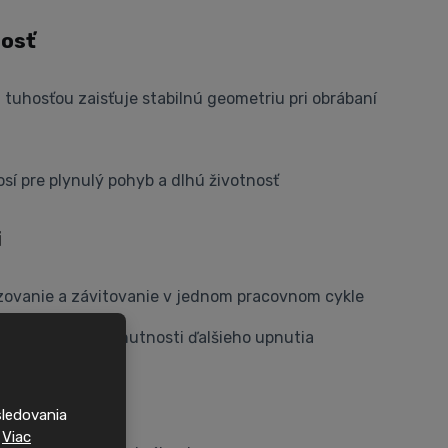
nosť
 tuhosťou zaisťuje stabilnú geometriu pri obrábaní
sí pre plynulý pohyb a dlhú životnosť
i
ézovanie a závitovanie v jednom pracovnom cykle
é operácie bez nutnosti ďalšieho upnutia
y
sledovania
.
Viac