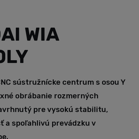
AI WIA
0LY
NC sústružnícke centrum s osou Y
exné obrábanie rozmerných
navrhnutý pre vysokú stabilitu,
ť a spoľahlivú prevádzku v
be.