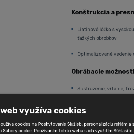
Konštrukcia a pres
Liatinové lôžko s vysokou
ťažkých obrobkov
Optimalizované vedenie o
Obrábacie možnost
Sústruženie, vŕtanie, fr
Os Y umožňuje excentrick
 web využíva cookies
Produktivita výrob
užíva cookies na Poskytovanie Služieb, personalizáciu reklám a 
 Súbory cookie. Používaním tohto webu s ich využitím Súhlasíte