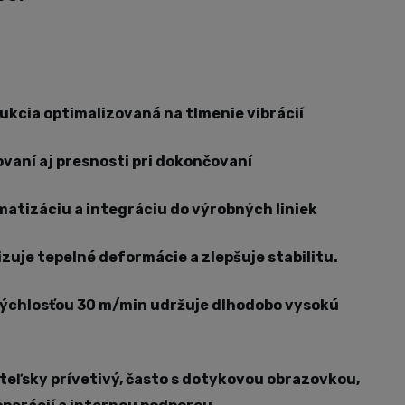
ukcia optimalizovaná na tlmenie vibrácií
vaní aj presnosti pri dokončovaní
atizáciu a integráciu do výrobných liniek
izuje tepelné deformácie a zlepšuje stabilitu.
rýchlosťou 30 m/min udržuje dlhodobo vysokú
ateľsky prívetivý, často s dotykovou obrazovkou,