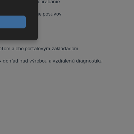
retien pre ťažké obrábanie
 a plynulé riadenie posuvov
tegrácia
botom alebo portálovým zakladačom
ny dohľad nad výrobou a vzdialenú diagnostiku