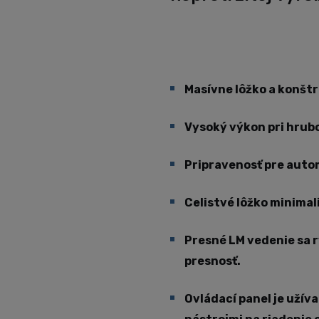
Masívne lôžko a konštr
Vysoký výkon pri hrubo
Pripravenosť pre autom
Celistvé lôžko minimal
Presné LM vedenie sa 
presnosť.
Ovládací panel je užív