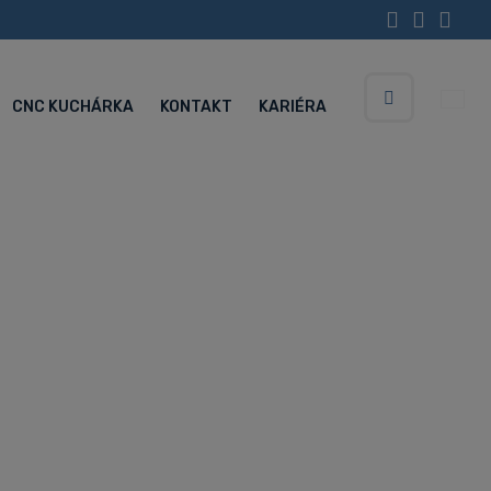
CNC KUCHÁRKA
KONTAKT
KARIÉRA
Vyhledávání
Servisné centrum (Po-Pia 5:30-15:00 hod.)
+420 734 852 646
s predĺženým
A KL7000LY
ke centrum s predĺženým ložom a osou Y