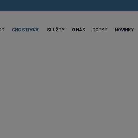
OD
CNC STROJE
SLUŽBY
O NÁS
DOPYT
NOVINKY
nícke centrum 
u Y Hyundai WI
ružnícke centrá Hyundai WIA
Hyundai WIA KL7000LY - CNC sústružníc