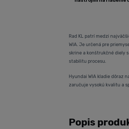
nástrojmi na riadenie 
Rad KL patrí medzi najväčš
WIA. Je určená pre priemysel
skrine a konštrukčné diely 
stabilitu procesu.
Hyundai WIA kladie dôraz na
zaručuje vysokú kvalitu a sp
Popis produk