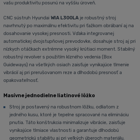
vašu produktivitu posunú na vyššiu úroveň.
CNC sústruh Hyundai
WIA L300LA
je robustný stroj
navrhnutý po maximálnu efektivitu pri ťažkom obrábaní aj na
dosahovanie vysokej presnosti. Vďaka integrovanej
automatickej dvojstupňovej prevodovke, dosahuje stroj aj pri
nízkych otáčkach extrémne vysoký krútiaci moment. Stabilný
robustný revolver s použitím klzného vedenia (Box
Guideways) na všetkých osiach zaisťuje vynikajúce tlmenie
vibrácií aj pri prerušovanom reze a dlhodobú presnosť a
opakovateľnosť.
Masívne jednodielne liatinové lôžko
Stroj je postavený na robustnom lôžku, odliatom z
jedného kusu, ktoré je tepelne spracované na elimináciu
pnutia. Táto konštrukcia minimalizuje vibrácie, zaisťuje
vynikajúce tlmiace vlastnosti a garantuje dlhodobú
geometrickú stabilitu aj pri veľkých úberoch materiálu.