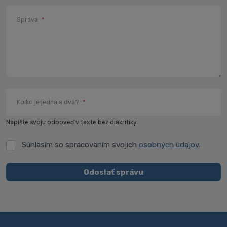
Správa
*
Koľko je jedna a dva?
*
Napíšte svoju odpoveď v texte bez diakritiky
Súhlasím so spracovaním svojich
osobných údajov
.
Súhlasím
so
spracovaním
Odoslať správu
svojich
Formulár
osobných
údajov
.
sa
nepodarilo