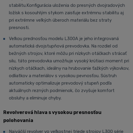
stabilitu.Konfigurácia uloženia do presných dvojradových
ložísk s kosouhlým stykom zaisťuje extrémnu stabilitu aj
pri extrémne veľkých úberoch materiálu bez straty
presnosti.
Veľkou prednosťou modelu L300A je jeho integrovaná
automatická dvojstupňová prevodovka. Na rozdiel od
bežných strojov, ktoré môžu pri nízkych otáčkach strácať
silu, táto prevodovka umožňuje vysoký krútiaci moment pri
nízkych otáčkach, ideálny na hrubovanie ťažkých výkovkov,
odliatkov a materiálov s vysokou pevnosťou. Sústruh
automaticky optimalizuje prevodový stupeň podľa
aktuálnych rezných podmienok, čo zvyšuje komfort
obsluhy a eliminuje chyby.
Revolverová hlava s vysokou presnosťou
polohovania
Najväčší revolver vo veľkostnej triede strojov L300 série