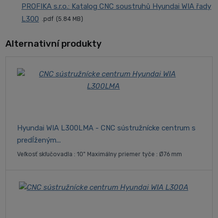
PROFIKA s.r.o.: Katalog CNC soustruhů Hyundai WIA řady
L300
pdf
5.84 MB
Alternativní produkty
Hyundai WIA L300LMA - CNC sústružnícke centrum s
predĺženým...
Veľkosť skľučovadla : 10" Maximálny priemer tyče : Ø76 mm