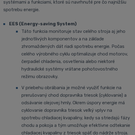
systémami a funkciami, ktoré sú navrhnuté pre čo najnižšiu
spotrebu energie.
EES (Energy-saving System)
Táto funkcia monitoruje stav celého stroja aj jeho
jednotlivých komponentov a na základe
zhromaždených dát riadi spotrebu energie. Počas
celého výrobného cyklu optimalizuje chod motorov,
čerpadiel chladenia, osvetlenia alebo niektoré
hydraulické systémy vrátane pohotovostného
režimu obrazovky.
V priebehu obrábania je možné využiť funkcie na
prerušovaný chod dopravníka triesok (cyklovanie) a
odsávanie olejovej hmly. Okrem úspory energie má
cyklovanie dopravníka triesok veľký vplyv na
spotrebu chladiacej kvapaliny, kedy sa striedajú fázy
chodu a pokoja a tým umožňuje efektívne odtekanie
chladiacej kvapaliny z triesok späť do nádrže stroja.