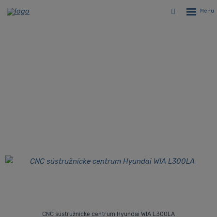
Rozbalen
Vyhledávání
menu
CNC sústruh s predĺženým ložom
Hyundai WIA L300LA
Úvodná stránka
CNC stroje
CNC sústruhy
Dvojosé CNC revolverové sústruhy Hyundai WIA
Hyundai WIA L300LA - CNC sústruh s predĺženým ložom
CNC sústružnícke centrum Hyundai WIA L300LA