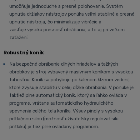
umožňuje jednoduché a presné polohovanie. Systém
upnutia držiakov nástrojov ponúka veľmi stabilné a presné
upnutie nástroja, čo minimalizuje vibrácie a
zaisťuje vysokú presnosť obrábania, a to aj pri veľkom
zaťažení.
Robustný koník
Na bezpečné obrábanie dlhých hriadeľov a ťažkých
obrobkov je stroj vybavený masívnym koníkom s vysokou
tuhosťou. Koník sa pohybuje po kalenom klznom vedení,
ktoré zvyšuje stabilitu v celej dĺžke obrábania. V ponuke je
taktiež plne automatický koník, ktorý sa ľahko ovláda v
programe, vrátane automatického hydraulického
spevnenia celého tela koníka. Výsuv pinoly s vysokou
prítlačnou silou (možnosť užívateľsky regulovať silu
prítlaku) je tiež plne ovládaný programom.