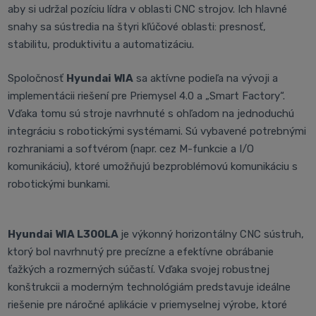
aby si udržal pozíciu lídra v oblasti CNC strojov. Ich hlavné
snahy sa sústredia na štyri kľúčové oblasti: presnosť,
stabilitu, produktivitu a automatizáciu.
Spoločnosť
Hyundai WIA
sa aktívne podieľa na vývoji a
implementácii riešení pre Priemysel 4.0 a „Smart Factory“.
Vďaka tomu sú stroje navrhnuté s ohľadom na jednoduchú
integráciu s robotickými systémami. Sú vybavené potrebnými
rozhraniami a softvérom (napr. cez M-funkcie a I/O
komunikáciu), ktoré umožňujú bezproblémovú komunikáciu s
robotickými bunkami.
Hyundai WIA L300LA
je výkonný horizontálny CNC sústruh,
ktorý bol navrhnutý pre precízne a efektívne obrábanie
ťažkých a rozmerných súčastí. Vďaka svojej robustnej
konštrukcii a moderným technológiám predstavuje ideálne
riešenie pre náročné aplikácie v priemyselnej výrobe, ktoré