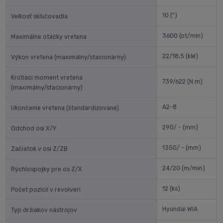
10
(")
Veľkosť skľučovadla
3600
(ot/min)
Maximálne otáčky vretena
22/18,5
(kW)
Výkon vretena (maximálny/stacionárny)
Krútiaci moment vretena
739/622
(N.m)
(maximálny/stacionárny)
A2-8
Ukončenie vretena (štandardizované)
290/ -
(mm)
Odchod osi X/Y
1350/ -
(mm)
Začiatok v osi Z/ZB
24/20
(m/min)
Rýchlospojky pre os Z/X
12
(ks)
Počet pozícií v revolveri
Hyundai WIA
Typ držiakov nástrojov