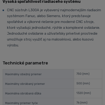
Vysoká spoľahlivosť riadiaceho systému
CNC sústruh L300A je vybavený najmodernejším riadiacim
systémom Fanuc, alebo Siemens, ktorý predstavuje
spoľahlivé a výkonné riešenie pre moderné CNC stroje,
ktoré vyžadujú jednoduché, rýchle a komplexné ovládanie.
Jednoduché ovládanie a užívateľsky prívetivé prostredie
umožňuje stroj využiť aj na malosériovú, alebo kusovú
výrobu.
Technické parametre
750
(mm)
Maximálny obežný priemer
500
(mm)
Maximálny obrábaný priemer
1320
(mm)
Maximálna obrábaná dĺžka
76
(mm)
Maximálny priemer tyče