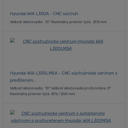
Hyundai WIA L300A - CNC sústruh
Veľkosť skľučovadla : 10" Maximálny priemer tyče : Ø76 mm
Hyundai WIA L300LMSA - CNC sústružnícke centrum s
predĺženým...
Veľkosť skľučovadla : 10" Veľkosť skľučovadla protivretena: 8"
Maximálny priemer tyče: Ø76 / Ø65 mm