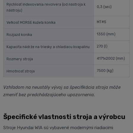
Rýchlosť indexovania revolvera (od nástroja k
0,3
(sec)
nástroju)
MT#5
Veľkosť MORSE kužeľa koníka
1350
(mm)
Rozjazd koníka
270
(l)
Kapacita nádrže na triesky a chladiacu kvapalinu
4171x2002
(mm)
Rozmery stroja
7500
(kg)
Hmotnosť stroja
Vzhľadom na neustály vývoj sa špecifikácia stroja môže
zmeniť bez predchádzajúceho upozornenia.
Špecifické vlastnosti stroja a výrobcu
Stroje Hyundai WIA sú vybavené modernými riadiacimi