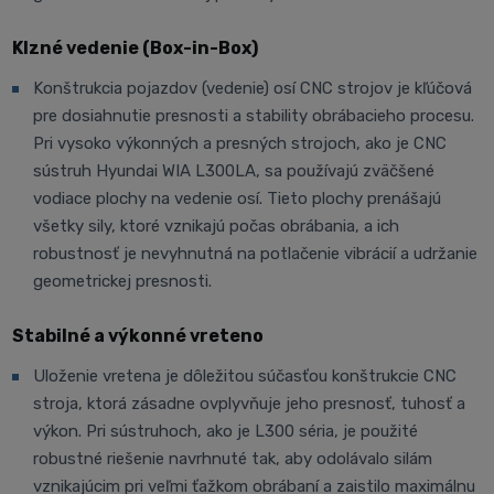
Klzné vedenie (Box-in-Box)
Konštrukcia pojazdov (vedenie) osí CNC strojov je kľúčová
pre dosiahnutie presnosti a stability obrábacieho procesu.
Pri vysoko výkonných a presných strojoch, ako je CNC
sústruh Hyundai WIA L300LA, sa používajú zväčšené
vodiace plochy na vedenie osí. Tieto plochy prenášajú
všetky sily, ktoré vznikajú počas obrábania, a ich
robustnosť je nevyhnutná na potlačenie vibrácií a udržanie
geometrickej presnosti.
Stabilné a výkonné vreteno
Uloženie vretena je dôležitou súčasťou konštrukcie CNC
stroja, ktorá zásadne ovplyvňuje jeho presnosť, tuhosť a
výkon. Pri sústruhoch, ako je L300 séria, je použité
robustné riešenie navrhnuté tak, aby odolávalo silám
vznikajúcim pri veľmi ťažkom obrábaní a zaistilo maximálnu