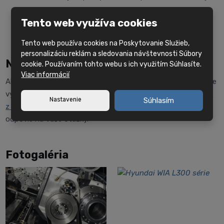
Všetky tieto dôležité funkcie prispievajú k celkovej
Tento web využíva cookies
efektivite a udržateľnosti vo výrobe.
Tento web používa cookies na Poskytovanie Služieb,
personalizáciu reklám a sledovania návštevnosti Súbory
Nezáväzná ponuka
cookie. Používaním tohto webu s ich využitím Súhlasíte.
Viac informácií
Ak máte záujem o nezáväznú ponuku tohto stroja, neváhajte
využiť náš
kontaktný formulár
alebo
kontaktovať niektorého
Nastavenie
Súhlasím
z našich predajcov
. Radi Vám poskytnú všetky informácie a
odpovie na Vaše otázky.
Fotogaléria