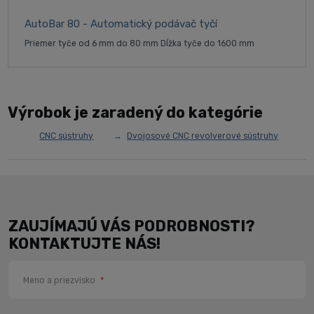
AutoBar 80 - Automatický podávač tyčí
Priemer tyče od 6 mm do 80 mm Dĺžka tyče do 1600 mm
Výrobok je zaradený do kategórie
CNC sústruhy
Dvojosové CNC revolverové sústruhy
ZAUJÍMAJÚ VÁS PODROBNOSTI?
KONTAKTUJTE NÁS!
Meno a priezvisko
*