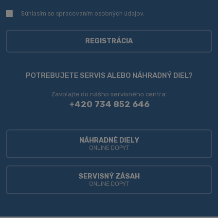
Súhlasím so spracovaním
osobných údajov
.
Súhlasím
so
spracovaním
osobných
REGISTRÁCIA
údajov
.
Formulár
sa
POTREBUJETE SERVIS ALEBO NÁHRADNÝ DIEL?
nepodarilo
Zavolajte do nášho servisného centra:
odoslať
+420 734 852 646
NÁHRADNÉ DIELY
ONLINE DOPYT
SERVISNÝ ZÁSAH
ONLINE DOPYT