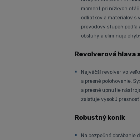
moment pri nízkych otáč
odliatkov a materiálov s
prevodový stupeň podľa 
obsluhy a eliminuje chyb
Revolverová hlava 
Najväčší revolver vo veľ
a presné polohovanie. Sy
a presné upnutie nástroja
zaisťuje vysokú presnosť 
Robustný koník
Na bezpečné obrábanie dl