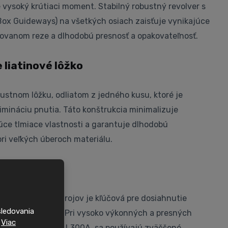
vysoký krútiaci moment. Stabilný robustný revolver s
Box Guideways) na všetkých osiach zaisťuje vynikajúce
rušovanom reze a dlhodobú presnosť a opakovateľnosť.
 liatinové lôžko
bustnom lôžku, odliatom z jedného kusu, ktoré je
imináciu pnutia. Táto konštrukcia minimalizuje
júce tlmiace vlastnosti a garantuje dlhodobú
pri veľkých úberoch materiálu.
in-Box)
denie) osí CNC strojov je kľúčová pre dosiahnutie
sledovania
rábacieho procesu. Pri vysoko výkonných a presných
.
Viac
struh Hyundai WIA L300A, sa používajú zväčšené