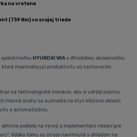
ka na vretene
nt (739 Nm) vo svojej triede
 spoločnosťou
HYUNDAI WIA
s dlhodobou skúsenosťou
, ktoré maximalizujú produktivitu so zachovaním
.
ôraz na technologické inovácie, aby si udržal pozíciu
 Ich hlavné snahy sa sústredia na štyri kľúčové oblasti:
ivitu a automatizáciu.
 aktívne podieľa na vývoji a implementácii riešení pre
tory“. Vďaka tomu sú stroje navrhnuté s ohľadom na