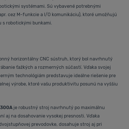
obotickými systémami. Sú vybavené potrebnými
apr. cez M-funkcie a I/O komunikáciu), ktoré umožňujú
 s robotickými bunkami.
onný horizontálny CNC sústruh, ktorý bol navrhnutý
rábanie ťažkých a rozmerných súčastí. Vďaka svojej
derným technológiám predstavuje ideálne riešenie pre
elnej výrobe, ktoré vašu produktivitu posunú na vyššiu
L300A
je robustný stroj navrhnutý po maximálnu
aní aj na dosahovanie vysokej presnosti. Vďaka
vojstupňovej prevodovke, dosahuje stroj aj pri