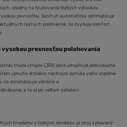
kach, ideálny na hrubovanie ťažkých výkovkov,
 vysokou pevnosťou. Sústruh automaticky optimalizuje
aktuálnych rezných podmienok, čo zvyšuje komfort
y.
s vysokou presnosťou polohovania
kostnej triede strojov L300 série umožňuje jednoduché
stém upnutia držiakov nástrojov ponúka veľmi stabilné
, čo minimalizuje vibrácie a
obrábania, a to aj pri veľkom zaťažení.
hých hriadeľov a ťažkých obrobkov je stroj vybavený