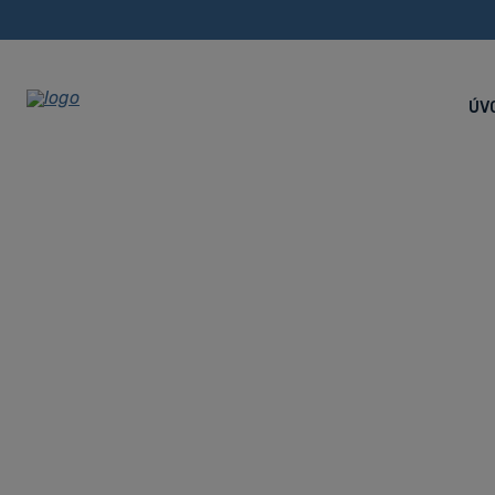
ÚV
CNC sústruh
Úvodná stránka
CNC stroje
CNC sústruhy
CNC súst