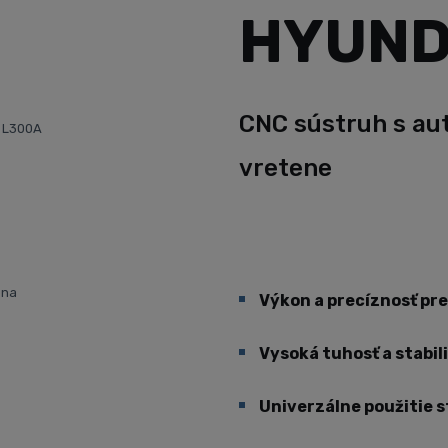
HYUND
CNC sústruh s au
A L300A
vretene
ena
Výkon a precíznosť pre
Vysoká tuhosť a stabil
Univerzálne použitie s