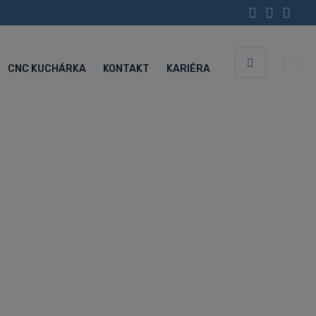
CNC KUCHÁRKA
KONTAKT
KARIÉRA
Vyhledávání
Servisné centrum (Po-Pia 5:30-15:00 hod.)
+420 734 852 646
L300A