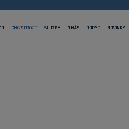
OD
CNC STROJE
SLUŽBY
O NÁS
DOPYT
NOVINKY
 Hyundai WIA 
ružnícke centrá Hyundai WIA
Hyundai WIA L300A - CNC sústruh