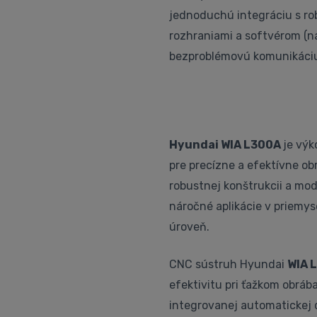
jednoduchú integráciu s r
rozhraniami a softvérom (n
bezproblémovú komunikáciu
Hyundai WIA L300A
je výk
pre precízne a efektívne ob
robustnej konštrukcii a mo
náročné aplikácie v priemys
úroveň.
CNC sústruh Hyundai
WIA 
efektivitu pri ťažkom obráb
integrovanej automatickej d