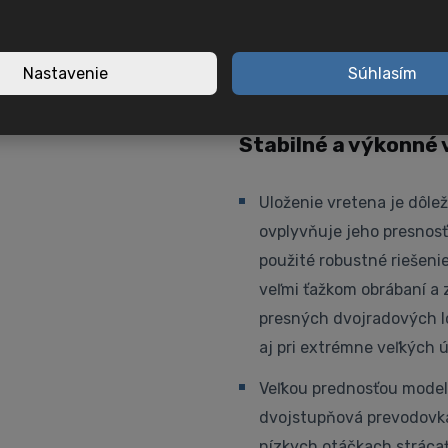
vodiace plochy na vedenie
vznikajú počas obrábania
Nastavenie
Súhlasím
a udržanie geometrickej 
Stabilné a výkonné
Uloženie vretena je dôle
ovplyvňuje jeho presnosť,
použité robustné riešeni
veľmi ťažkom obrábaní a z
presných dvojradových lo
aj pri extrémne veľkých 
Veľkou prednosťou model
dvojstupňová prevodovka.
nízkych otáčkach strácať