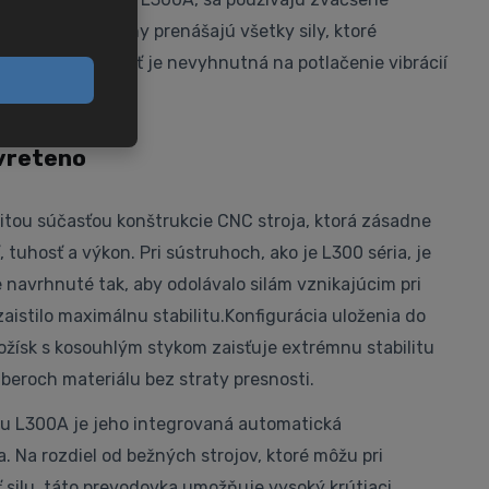
 osí. Tieto plochy prenášajú všetky sily, ktoré
, a ich robustnosť je nevyhnutná na potlačenie vibrácií
presnosti.
 vreteno
žitou súčasťou konštrukcie CNC stroja, ktorá zásadne
 tuhosť a výkon. Pri sústruhoch, ako je L300 séria, je
e navrhnuté tak, aby odolávalo silám vznikajúcim pri
aistilo maximálnu stabilitu.Konfigurácia uloženia do
žísk s kosouhlým stykom zaisťuje extrémnu stabilitu
úberoch materiálu bez straty presnosti.
u L300A je jeho integrovaná automatická
 Na rozdiel od bežných strojov, ktoré môžu pri
 silu, táto prevodovka umožňuje vysoký krútiaci