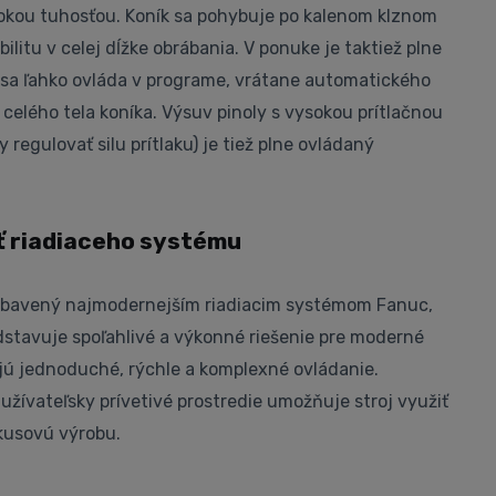
kou tuhosťou. Koník sa pohybuje po kalenom klznom
ilitu v celej dĺžke obrábania. V ponuke je taktiež plne
 sa ľahko ovláda v programe, vrátane automatického
celého tela koníka. Výsuv pinoly s vysokou prítlačnou
 regulovať silu prítlaku) je tiež plne ovládaný
ť riadiaceho systému
ybavený najmodernejším riadiacim systémom Fanuc,
dstavuje spoľahlivé a výkonné riešenie pre moderné
jú jednoduché, rýchle a komplexné ovládanie.
žívateľsky prívetivé prostredie umožňuje stroj využiť
 kusovú výrobu.