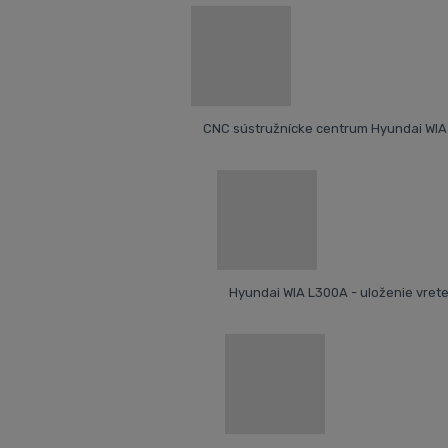
CNC sústružnícke centrum Hyundai WI
Hyundai WIA L300A - uloženie vret