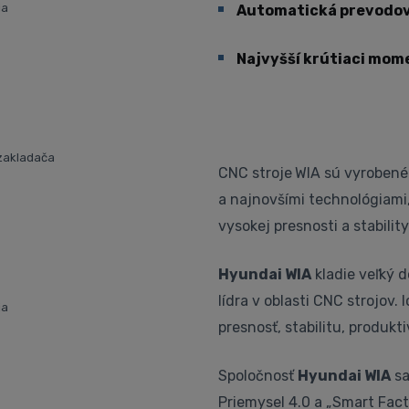
ia
Automatická prevodov
Najvyšší krútiaci mome
 zakladača
CNC stroje
WIA sú vyrobené
a najnovšími technológiami
vysokej presnosti a stability
Hyundai WIA
kladie veľký d
lídra v oblasti CNC strojov.
ia
presnosť, stabilitu, produkt
Spoločnosť
Hyundai WIA
sa
Priemysel 4.0 a „Smart Fac