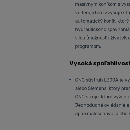
masívnym koníkom s vyso
vedení, ktoré zvyšuje stab
automatický koník, ktorý
hydraulického spevnenia 
silou (možnosť užívateľsky
programom.
Vysoká spoľahlivos
CNC sústruh L300A je v
alebo Siemens, ktorý pre
CNC stroje, ktoré vyžadu
Jednoduché ovládanie a u
aj na malosériovú, alebo