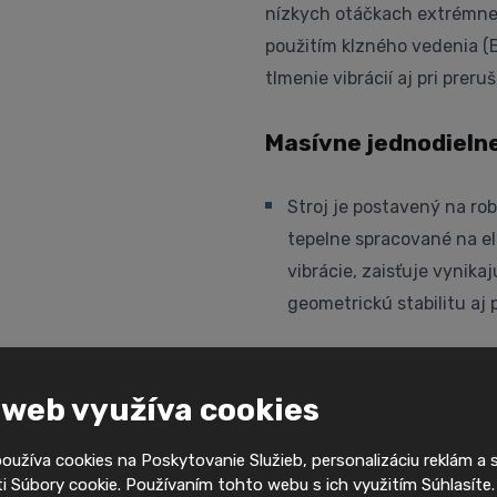
nízkych otáčkach extrémne 
použitím klzného vedenia (
tlmenie vibrácií aj pri pre
Masívne jednodielne
Stroj je postavený na ro
tepelne spracované na el
vibrácie, zaisťuje vynika
geometrickú stabilitu aj 
Klzné vedenie (Box-
 web využíva cookies
Konštrukcia pojazdov (ve
užíva cookies na Poskytovanie Služieb, personalizáciu reklám a 
presnosti a stability ob
 Súbory cookie. Používaním tohto webu s ich využitím Súhlasíte
strojoch, ako je CNC sú