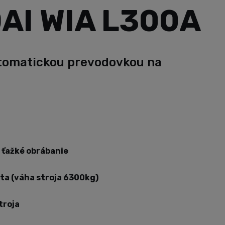
AI WIA L300A
tomatickou prevodovkou na
 ťažké obrábanie
ita (váha stroja 6300kg)
troja