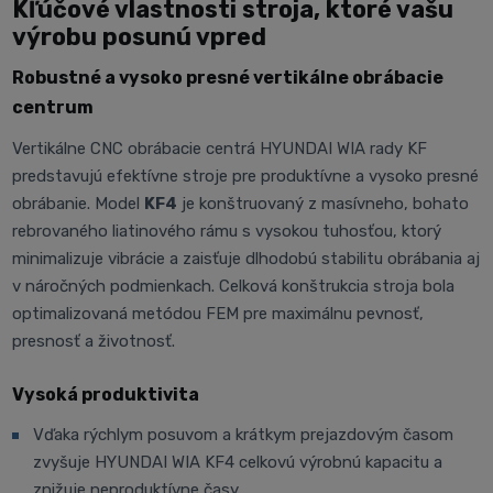
Kľúčové vlastnosti stroja, ktoré vašu
výrobu posunú vpred
Robustné a vysoko presné vertikálne obrábacie
centrum
Vertikálne CNC obrábacie centrá HYUNDAI WIA rady KF
predstavujú efektívne stroje pre produktívne a vysoko presné
obrábanie. Model
KF4
je konštruovaný z masívneho, bohato
rebrovaného liatinového rámu s vysokou tuhosťou, ktorý
minimalizuje vibrácie a zaisťuje dlhodobú stabilitu obrábania aj
v náročných podmienkach. Celková konštrukcia stroja bola
optimalizovaná metódou FEM pre maximálnu pevnosť,
presnosť a životnosť.
Vysoká produktivita
Vďaka rýchlym posuvom a krátkym prejazdovým časom
zvyšuje HYUNDAI WIA KF4 celkovú výrobnú kapacitu a
znižuje neproduktívne časy.