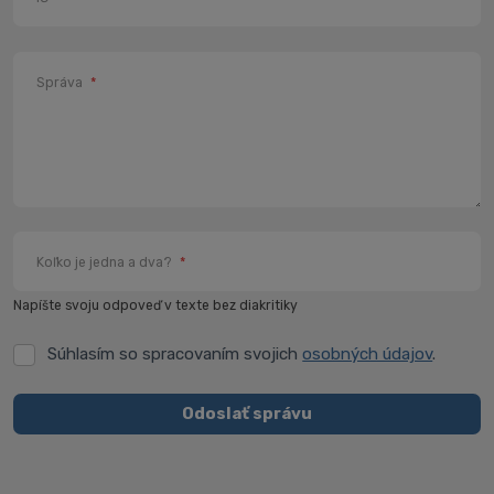
Správa
*
Koľko je jedna a dva?
*
Napíšte svoju odpoveď v texte bez diakritiky
Súhlasím so spracovaním svojich
osobných údajov
.
Súhlasím
so
spracovaním
Odoslať správu
svojich
Formulár
osobných
údajov
.
sa