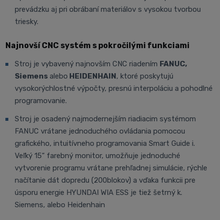
prevádzku aj pri obrábaní materiálov s vysokou tvorbou
triesky.
Najnovší CNC systém s pokročilými funkciami
Stroj je vybavený najnovším CNC riadením
FANUC,
Siemens
alebo
HEIDENHAIN
, ktoré poskytujú
vysokorýchlostné výpočty, presnú interpoláciu a pohodlné
programovanie.
Stroj je osadený najmodernejším riadiacim systémom
FANUC vrátane jednoduchého ovládania pomocou
grafického, intuitívneho programovania Smart Guide i.
Veľký 15“ farebný monitor, umožňuje jednoduché
vytvorenie programu vrátane prehľadnej simulácie, rýchle
načítanie dát dopredu (200blokov) a vďaka funkcii pre
úsporu energie HYUNDAI WIA ESS je tiež šetrný k.
Siemens, alebo Heidenhain