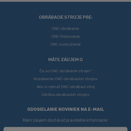
nepodarilo
odoslať
OBRÁBACIE STROJE PRE:
CNC obrábanie
CNC frézovanie
CNC sústruženie
MÁTE ZÁUJEM O
Čo sú CNC obrábacie stroje?
Rozdelenie CNC obrábacích strojov
Ako si vybrať CNC obrábací stroj
Údržba obrábacích strojov
ODOSIELANIE NOVINIEK NA E-MAIL
Mám záujem dostávať pravidelné informácie: