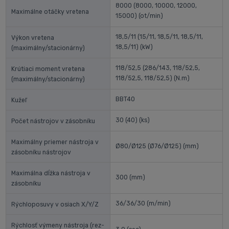
8000 (8000, 10000, 12000,
Maximálne otáčky vretena
15000)
(ot/min)
18,5/11 (15/11, 18,5/11, 18,5/11,
Výkon vretena
18,5/11)
(kW)
(maximálny/stacionárny)
118/52,5 (286/143, 118/52,5,
Krútiaci moment vretena
118/52,5, 118/52,5)
(N.m)
(maximálny/stacionárny)
BBT40
Kužeľ
30 (40)
(ks)
Počet nástrojov v zásobníku
Maximálny priemer nástroja v
Ø80/Ø125 (Ø76/Ø125)
(mm)
zásobníku nástrojov
Maximálna dĺžka nástroja v
300
(mm)
zásobníku
36/36/30
(m/min)
Rýchloposuvy v osiach X/Y/Z
Rýchlosť výmeny nástroja (rez-