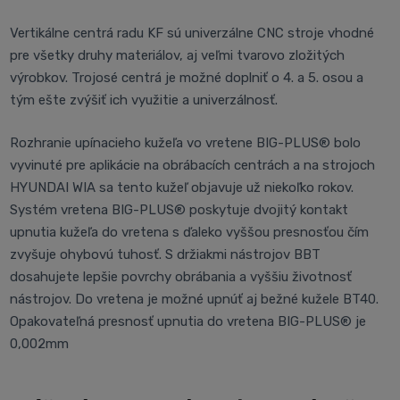
Vertikálne centrá radu KF sú univerzálne CNC stroje vhodné
pre všetky druhy materiálov, aj veľmi tvarovo zložitých
výrobkov. Trojosé centrá je možné doplniť o 4. a 5. osou a
tým ešte zvýšiť ich využitie a univerzálnosť.
Rozhranie upínacieho kužeľa vo vretene BIG-PLUS® bolo
vyvinuté pre aplikácie na obrábacích centrách a na strojoch
HYUNDAI WIA sa tento kužeľ objavuje už niekoľko rokov.
Systém vretena BIG-PLUS® poskytuje dvojitý kontakt
upnutia kužeľa do vretena s ďaleko vyššou presnosťou čím
zvyšuje ohybovú tuhosť. S držiakmi nástrojov BBT
dosahujete lepšie povrchy obrábania a vyššiu životnosť
nástrojov. Do vretena je možné upnúť aj bežné kužele BT40.
Opakovateľná presnosť upnutia do vretena BIG-PLUS® je
0,002mm