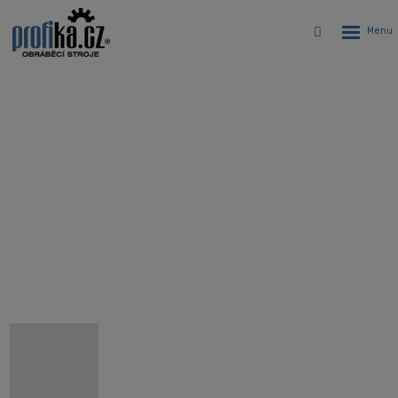
Rozbalen
Vyhledávání
menu
CNC vertikálne centrum Hyundai
WIA KF4
Úvodná stránka
CNC stroje
Obrábacie centrá
Vertikálne CNC obrábacie centrá Hyundai WIA
Jednostolové CNC vertikálne obrábacie centrá Hyundai WIA
CNC vertikálne centrum Hyundai WIA KF4