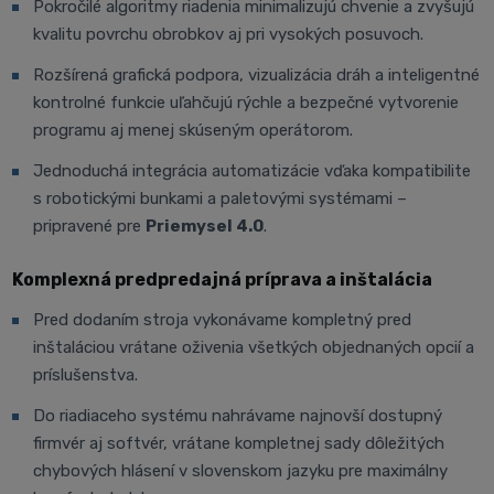
Pokročilé algoritmy riadenia minimalizujú chvenie a zvyšujú
kvalitu povrchu obrobkov aj pri vysokých posuvoch.
Rozšírená grafická podpora, vizualizácia dráh a inteligentné
kontrolné funkcie uľahčujú rýchle a bezpečné vytvorenie
programu aj menej skúseným operátorom.
Jednoduchá integrácia automatizácie vďaka kompatibilite
s robotickými bunkami a paletovými systémami –
pripravené pre
Priemysel 4.0
.
Komplexná predpredajná príprava a inštalácia
Pred dodaním stroja vykonávame kompletný pred
inštaláciou vrátane oživenia všetkých objednaných opcií a
príslušenstva.
Do riadiaceho systému nahrávame najnovší dostupný
firmvér aj softvér, vrátane kompletnej sady dôležitých
chybových hlásení v slovenskom jazyku pre maximálny