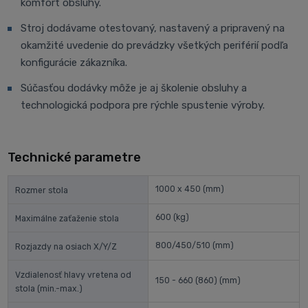
komfort obsluhy.
Stroj dodávame otestovaný, nastavený a pripravený na
okamžité uvedenie do prevádzky všetkých periférií podľa
konfigurácie zákazníka.
Súčasťou dodávky môže je aj školenie obsluhy a
technologická podpora pre rýchle spustenie výroby.
Technické parametre
1000 x 450
(mm)
Rozmer stola
600
(kg)
Maximálne zaťaženie stola
800/450/510
(mm)
Rozjazdy na osiach X/Y/Z
Vzdialenosť hlavy vretena od
150 - 660 (860)
(mm)
stola (min.-max.)