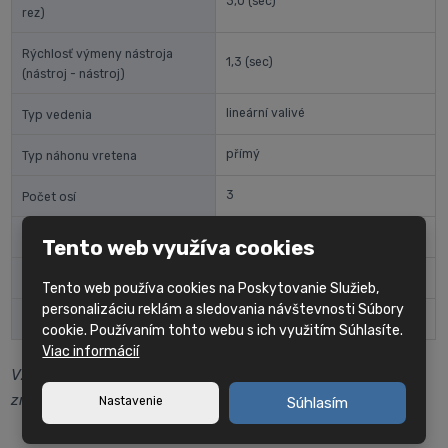
3,0
(sec)
rez)
Rýchlosť výmeny nástroja
1,3
(sec)
(nástroj - nástroj)
lineární valivé
Typ vedenia
přímý
Typ náhonu vretena
3
Počet osí
FANUC/SIEMENS/HEIDENHAIN
Riadiaci systém
Tento web využíva cookies
2690x2043x2889
(mm)
Rozmery stroja (DxŠxV)
Tento web používa cookies na Poskytovanie Služieb,
personalizáciu reklám a sledovania návštevnosti Súbory
5500
(kg)
Hmotnosť stroja
cookie. Používaním tohto webu s ich využitím Súhlasíte.
Viac informácií
Vzhľadom na neustály vývoj sa špecifikácia stroja môže
zmeniť bez predchádzajúceho upozornenia.
Nastavenie
Súhlasím