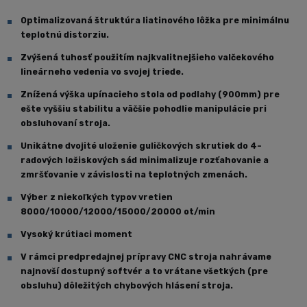
Optimalizovaná štruktúra liatinového lôžka pre minimálnu
teplotnú distorziu.
Zvýšená tuhosť použitím najkvalitnejšieho valčekového
lineárneho vedenia vo svojej triede.
Znížená výška upínacieho stola od podlahy (900mm) pre
ešte vyššiu stabilitu a väčšie pohodlie manipulácie pri
obsluhovaní stroja.
Unikátne dvojité uloženie guličkových skrutiek do 4-
radových ložiskových sád minimalizuje rozťahovanie a
zmršťovanie v závislosti na teplotných zmenách.
Výber z niekoľkých typov vretien
8000/10000/12000/15000/20000 ot/min
Vysoký krútiaci moment
V rámci predpredajnej prípravy CNC stroja nahrávame
najnovší dostupný softvér a to vrátane všetkých (pre
obsluhu) dôležitých chybových hlásení stroja.