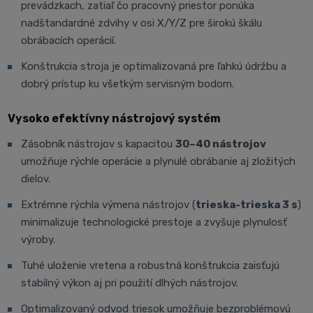
prevádzkach, zatiaľ čo pracovný priestor ponúka
nadštandardné zdvihy v osi X/Y/Z pre širokú škálu
obrábacích operácií.
Konštrukcia stroja je optimalizovaná pre ľahkú údržbu a
dobrý prístup ku všetkým servisným bodom.
Vysoko efektívny nástrojový systém
Zásobník nástrojov s kapacitou
30–40 nástrojov
umožňuje rýchle operácie a plynulé obrábanie aj zložitých
dielov.
Extrémne rýchla výmena nástrojov (
trieska-trieska 3 s
)
minimalizuje technologické prestoje a zvyšuje plynulosť
výroby.
Tuhé uloženie vretena a robustná konštrukcia zaisťujú
stabilný výkon aj pri použití dlhých nástrojov.
Optimalizovaný odvod triesok umožňuje bezproblémovú