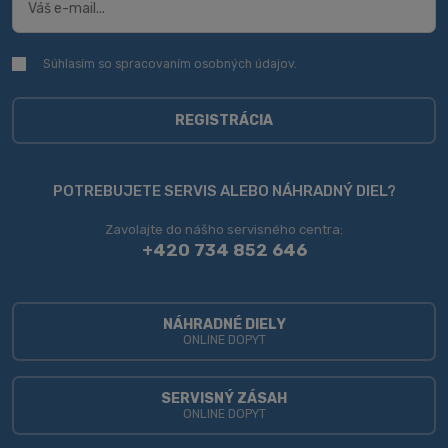
Súhlasím so spracovaním
osobných údajov
.
Súhlasím
so
spracovaním
osobných
REGISTRÁCIA
údajov
.
Formulár
sa
POTREBUJETE SERVIS ALEBO NÁHRADNÝ DIEL?
nepodarilo
Zavolajte do nášho servisného centra:
odoslať
+420 734 852 646
NÁHRADNÉ DIELY
ONLINE DOPYT
SERVISNÝ ZÁSAH
ONLINE DOPYT