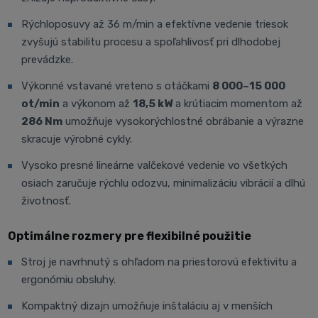
Rýchloposuvy až 36 m/min a efektívne vedenie triesok
zvyšujú stabilitu procesu a spoľahlivosť pri dlhodobej
prevádzke.
Výkonné vstavané vreteno s otáčkami
8 000–15 000
ot/min
a výkonom až
18,5 kW
a krútiacim momentom až
286 Nm
umožňuje vysokorýchlostné obrábanie a výrazne
skracuje výrobné cykly.
Vysoko presné lineárne valčekové vedenie vo všetkých
osiach zaručuje rýchlu odozvu, minimalizáciu vibrácií a dlhú
životnosť.
Optimálne rozmery pre flexibilné použitie
Stroj je navrhnutý s ohľadom na priestorovú efektivitu a
ergonómiu obsluhy.
Kompaktný dizajn umožňuje inštaláciu aj v menších