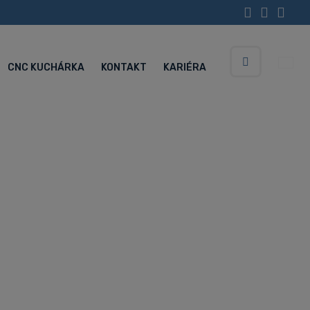
CNC KUCHÁRKA
KONTAKT
KARIÉRA
Vyhledávání
Servisné centrum (Po-Pia 5:30-15:00 hod.)
+420 734 852 646
ntrum