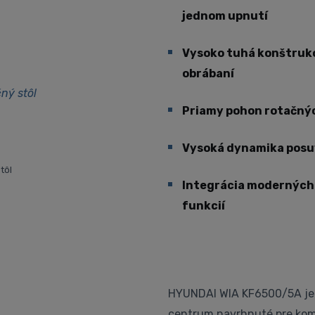
jednom upnutí
Vysoko tuhá konštrukc
obrábaní
Priamy pohon rotačnýc
Vysoká dynamika posuv
tôl
Integrácia moderných 
funkcií
HYUNDAI WIA KF6500/5A je 
centrum navrhnuté pre kom