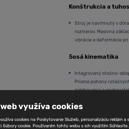
Konštrukcia a tuho
Stroj je navrhnutý s dô
rozmerov. Masívna zákla
vibrácie a deformácie pr
5osá kinematika
Integrovaný otočno-sklop
Priame pohony rotačných 
polohovania a opakovateľ
mechanických dielcov.
 web využíva cookies
Vreteno a obrábací
užíva cookies na Poskytovanie Služieb, personalizáciu reklám a 
 Súbory cookie. Používaním tohto webu s ich využitím Súhlasíte