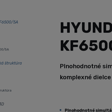
HYUND
KF650
500/5A
Plnohodnotné sim
komplexné dielce
truktúra
Plnohodnotné simultán