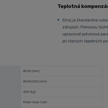
Teplotná kompenzác
Stroj je štandardne vyb
zdrojoch. Pomocou tých
upravovať pohonové para
pri rôznych tepelných po
Ø630
(mm)
Ø650x500
(mm)
400
(kg)
Roller Gear Cam