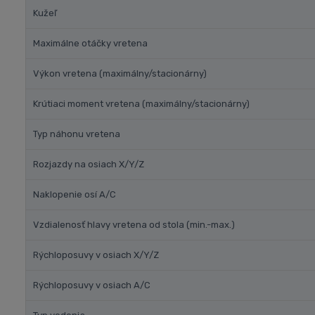
Kužeľ
Maximálne otáčky vretena
Výkon vretena (maximálny/stacionárny)
Krútiaci moment vretena (maximálny/stacionárny)
Typ náhonu vretena
Rozjazdy na osiach X/Y/Z
Naklopenie osí A/C
Vzdialenosť hlavy vretena od stola (min.-max.)
Rýchloposuvy v osiach X/Y/Z
Rýchloposuvy v osiach A/C