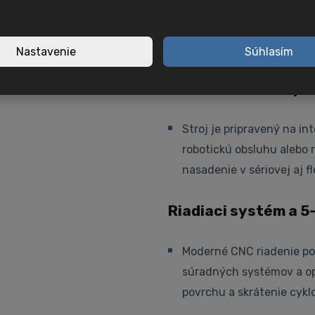
Vysokootáčkové vreteno 
dokončovacie operácie, t
podporuje stabilné teplo
Nastavenie
Súhlasím
Automatizácia a pr
Stroj je pripravený na i
robotickú obsluhu alebo 
nasadenie v sériovej aj fl
Riadiaci systém a 5
Moderné CNC riadenie pod
súradných systémov a opti
povrchu a skrátenie cykl