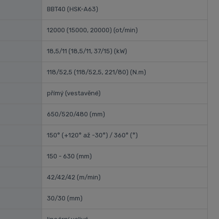
BBT40 (HSK-A63)
12000 (15000, 20000)
(ot/min)
18,5/11 (18,5/11, 37/15)
(kW)
118/52,5 (118/52,5, 221/80)
(N.m)
přímý (vestavěné)
650/520/480
(mm)
150° (+120° až -30°) / 360°
(°)
150 - 630
(mm)
42/42/42
(m/min)
30/30
(mm)