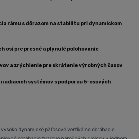
ia rámu s dôrazom na stabilitu pri dynamickom
h osí pre presné a plynulé polohovanie
ov a zrýchlenie pre skrátenie výrobných časov
riadiacich systémov s podporou 5-osových
vysoko dynamické päťosové vertikálne obrábacie
plexné obrábanie tvarovo náročných dielcov v jednom