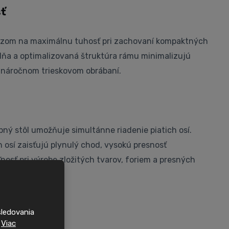
sť
razom na maximálnu tuhosť pri zachovaní kompaktných
dňa a optimalizovaná štruktúra rámu minimalizujú
i náročnom trieskovom obrábaní.
ný stôl umožňuje simultánne riadenie piatich osí.
osí zaisťujú plynulý chod, vysokú presnosť
nosť pri výrobe zložitých tvarov, foriem a presných
 výkon
sledovania
.
Viac