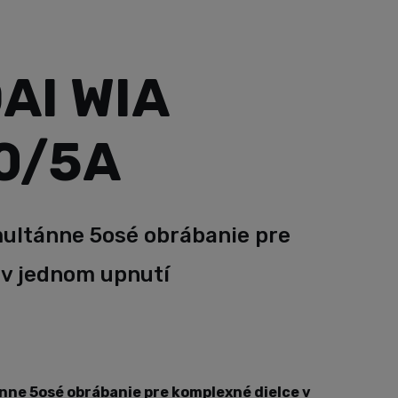
AI WIA
0/5A
ultánne 5osé obrábanie pre
 v jednom upnutí
ne 5osé obrábanie pre komplexné dielce v