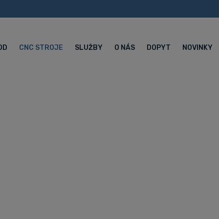
OD
CNC STROJE
SLUŽBY
O NÁS
DOPYT
NOVINKY
ikálne CNC ce
 KF6500/5A
ai WIA KF6500/5A