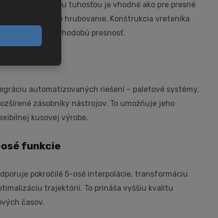
s optimalizovanou tuhosťou je vhodné ako pre presné
ak aj pre výkonné hrubovanie. Konštrukcia vreteníka
tné správanie a dlhodobú presnosť.
oduktivita
ntegráciu automatizovaných riešení – paletové systémy,
rozšírené zásobníky nástrojov. To umožňuje jeho
exibilnej kusovej výrobe.
-osé funkcie
poruje pokročilé 5-osé interpolácie, transformáciu
malizáciu trajektórií. To prináša vyššiu kvalitu
ových časov.