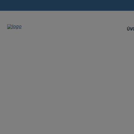
ÚV
5-osové vert
Hyundai WIA
Úvodná stránka
CNC stroje
Obrábacie centrá
Hyund