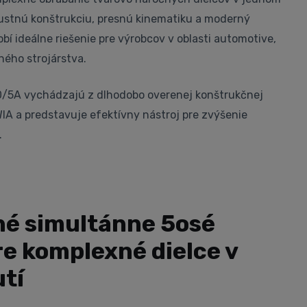
bustnú konštrukciu, presnú kinematiku a moderný
obí ideálne riešenie pre výrobcov v oblasti automotive,
ného strojárstva.
/5A vychádzajú z dlhodobo overenej konštrukčnej
IA a predstavuje efektívny nástroj pre zvýšenie
.
é simultánne 5osé
e komplexné dielce v
tí