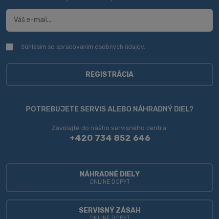
Súhlasím so spracovaním
osobných údajov
.
Súhlasím
so
spracovaním
osobných
REGISTRÁCIA
údajov
.
Formulár
sa
POTREBUJETE SERVIS ALEBO NÁHRADNÝ DIEL?
nepodarilo
Zavolajte do nášho servisného centra:
odoslať
+420 734 852 646
NÁHRADNÉ DIELY
ONLINE DOPYT
SERVISNÝ ZÁSAH
ONLINE DOPYT