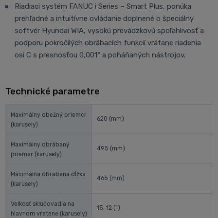
Riadiaci systém FANUC i Series – Smart Plus, ponúka
prehľadné a intuitívne ovládanie doplnené o špeciálny
softvér Hyundai WIA, vysokú prevádzkovú spoľahlivosť a
podporu pokročilých obrábacích funkcií vrátane riadenia
osi C s presnosťou 0,001° a poháňaných nástrojov.
Technické parametre
Maximálny obežný priemer
620
(mm)
(karusely)
Maximálny obrábaný
495
(mm)
priemer (karusely)
Maximálna obrábaná dĺžka
465
(mm)
(karusely)
Veľkosť skľučovadla na
15, 12
(")
hlavnom vretene (karusely)