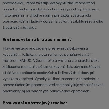
prevodovkou, ktorá zaisťuje vysoký krútiaci moment pri
nízkych otáčkach a stabilný chod pri vyšších rýchlostiach.
Toto riešenie je vhodné najmä pre ťažké sústružnícke
operácie, kde je kladený dôraz na výkon, stabilitu rezu a dlhú
životnosť nástrojov.
Vreteno, výkon a krútiaci moment
Hlavné vreteno je osadené presnými valčekovými a
kosouhlými ložiskami a cez remenicu poháňané silným
motorom FANUC. Výkon motora vretena a charakteristika
krútiaceho momentu sú dimenzované tak, aby umožňovali
efektívne obrábanie oceľových a liatinových dielcov pri
vysokom zaťažení. Vysoký krútiaci moment v kombinácii s
presne riadeným pohonom vretena poskytuje stabilné rezné
podmienky aj pri náročných hrubovacích operáciách.
Posuvy osí a nástrojový revolver