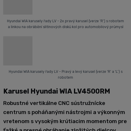
Hyundai WIA karusely řady LV - 2x pravý karusel (verze 'R') s robotem
a linkou na obrábění slitinových disků kol pro automobilový průmysl
Hyundai WIA karusely řady LV - Pravý a levý karusel (verze 'R' a 'L') s
robotem
Karusel Hyundai WIA LV4500RM
Robustné vertikálne CNC sústružnícke
centrum s poháňanými nástrojmi a výkonným
vretenom s vysokým krútiacim momentom pre
ťažké a presné obrábanie zložitých dielcov