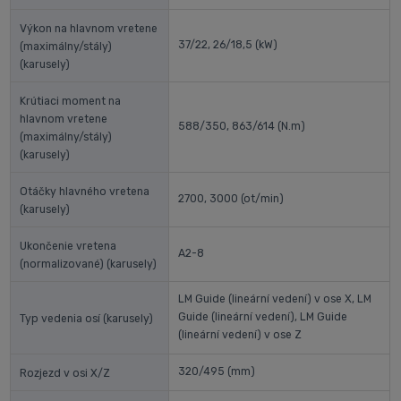
Výkon na hlavnom vretene
37/22, 26/18,5
(kW)
(maximálny/stály)
(karusely)
Krútiaci moment na
hlavnom vretene
588/350, 863/614
(N.m)
(maximálny/stály)
(karusely)
Otáčky hlavného vretena
2700, 3000
(ot/min)
(karusely)
Ukončenie vretena
A2-8
(normalizované) (karusely)
LM Guide (lineární vedení) v ose X, LM
Guide (lineární vedení), LM Guide
Typ vedenia osí (karusely)
(lineární vedení) v ose Z
320/495
(mm)
Rozjezd v osi X/Z