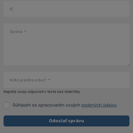
IČ
Správa
*
Koľko je jedna a dva?
*
Napíšte svoju odpoveď v texte bez diakritiky
Súhlasím so spracovaním svojich
osobných údajov
.
Súhlasím
so
spracovaním
Odoslať správu
svojich
Formulár
osobných