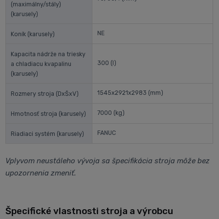
(maximálny/stály)
(karusely)
NE
Koník (karusely)
Kapacita nádrže na triesky
300
(l)
a chladiacu kvapalinu
(karusely)
1545x2921x2983
(mm)
Rozmery stroja (DxŠxV)
7000
(kg)
Hmotnosť stroja (karusely)
FANUC
Riadiaci systém (karusely)
Vplyvom neustáleho vývoja sa špecifikácia stroja môže bez
upozornenia zmeniť.
Špecifické vlastnosti stroja a výrobcu