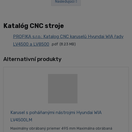
Nasledujúci
Predchádzajúci
Katalóg CNC stroje
PROFIKA s.r.o.: Katalog CNC karuselů Hyundai WIA řady
LV4500 a LV8500
pdf
8.23 MB
Alternativní produkty
Karusel s poháňanými nástrojmi Hyundai WIA
LV4500LM
Maximálny obrábaný priemer 495 mm Maximálna obrábaná