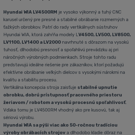
Hyundai WIA LV4500RM
je vysoko výkonný a tuhý CNC
karusel určený pre presné a stabilné obrábanie rozmerných a
ťažkých obrobkov. Patrí do rady vertikálnych sústruhov
Hyundai WIA, ktorá zahŕňa modely L
V4500, LV500, LV8500,
LV1100, LV1400 a LV2000
navrhnuté s dôrazom na vysokú
tuhosť, dlhodobú presnosť a spoľahlivú prevádzku aj pri
náročných výrobných podmienkach. Stroje tohto radu
predstavujú ideálne riešenie pre zákazníkov, ktorí požadujú
efektívne obrábanie veľkých dielcov s vysokými nárokmi na
kvalitu a stabilitu procesu.
Vertikálna koncepcia stroja zaisťuje
stabilné upnutie
obrobku, dobrú prístupnosť pracovného priestoru
žeriavom / robotom a vysokú procesnú spoľahlivosť
.
Vďaka tomu je LV4500RM vhodný ako pre kusovú, tak aj
sériovú výrobu.
Hyundai WIA sa pýši viac ako 50-ročnou tradíciou
výroby obrábacích strojov
a dlhodobo kladie dôraz na