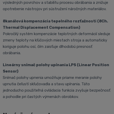
výsledných povrchov a stabilitu procesu obrábania a znižuje
opotrebenie nástrojov pri sústružení náročných materiálov.
8kanálová kompenzácia tepelného rozťažnosti (8Ch.
Thermal Displacement Compensation)
Pokročilý systém kompenzácie teplotných deformácií sleduje
zmeny teploty na kľúčových miestach stroja a automaticky
koriguje polohu osí, čím zaisťuje dlhodobú presnosť
obrábania.
Lineárny snímač polohy upínania LPS (Linear Position
Sensor)
Snímač polohy upnenia umožňuje priame meranie polohy
upnutia čeľustí skľučovadla a stavu upínania. Táto
jednoducho použiteľná ovládacia funkcia zvyšuje bezpečnosť
a pohodlie pri častých výmenách obrobkov.