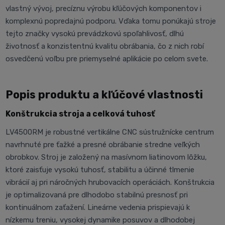
vlastný vývoj, precíznu výrobu kľúčových komponentov i
komplexnú popredajnú podporu. Vďaka tomu ponúkajú stroje
tejto značky vysokú prevádzkovú spoľahlivosť, dlhú
životnosť a konzistentnú kvalitu obrábania, čo z nich robí
osvedčenú voľbu pre priemyselné aplikácie po celom svete.
Popis produktu a kľúčové vlastnosti
Konštrukcia stroja a celková tuhosť
LV4500RM je robustné vertikálne CNC sústružnícke centrum
navrhnuté pre ťažké a presné obrábanie stredne veľkých
obrobkov. Stroj je založený na masívnom liatinovom lôžku,
ktoré zaisťuje vysokú tuhosť, stabilitu a účinné tlmenie
vibrácií aj pri náročných hrubovacích operáciách. Konštrukcia
je optimalizovaná pre dlhodobo stabilnú presnosť pri
kontinuálnom zaťažení. Lineárne vedenia prispievajú k
nízkemu treniu, vysokej dynamike posuvov a dlhodobej