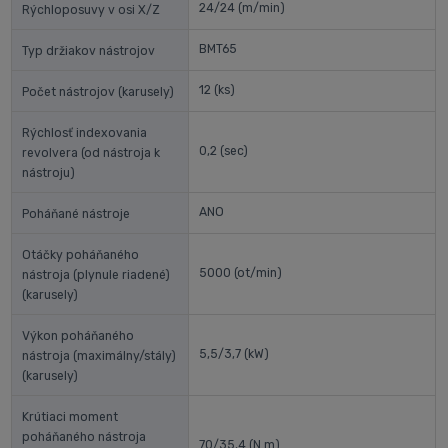
24/24
(m/min)
Rýchloposuvy v osi X/Z
BMT65
Typ držiakov nástrojov
12
(ks)
Počet nástrojov (karusely)
Rýchlosť indexovania
0,2
(sec)
revolvera (od nástroja k
nástroju)
ANO
Poháňané nástroje
Otáčky poháňaného
5000
(ot/min)
nástroja (plynule riadené)
(karusely)
Výkon poháňaného
5,5/3,7
(kW)
nástroja (maximálny/stály)
(karusely)
Krútiaci moment
poháňaného nástroja
70/35,4
(N.m)