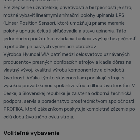
Pre zlepšenie užívateľskej prívetivosti a bezpečnosti je stroj
možné vybaviť lineárnymi snímačmi polohy upínania LPS
(Linear Position Sensor), ktoré umožňujú priame meranie
polohy upnutia čeľustí skľučovadla a stavu upínania. Táto
jednoducho použiteľná ovládacia funkcia zvyšuje bezpečnosť
a pohodlie pri častých výmenách obrobkov.
Výrobca Hyundai WIA patrí medzi celosvetovo uznávaných
producentov presných obrábacích strojov a kladie dôraz na
vlastný vývoj, kvalitnú výrobu komponentov a dlhodobú
životnosť. Vďaka týmto skúsenostiam ponúkajú stroje s
vysokou prevádzkovou spoľahlivosťou a dlhou životnosťou. V
Českej a Slovenskej republike je zaistená odborná technická
podpora, servis a poradenstvo prostredníctvom spoločnosti
PROFIKA, ktorá zákazníkom poskytuje kompletné zázemie po
celú dobu životného cyklu stroja.
Voliteľné vybavenie