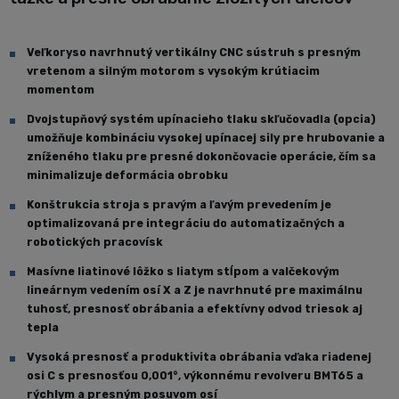
Veľkoryso navrhnutý vertikálny CNC sústruh s presným
vretenom a silným motorom s vysokým krútiacim
momentom
Dvojstupňový systém upínacieho tlaku skľučovadla (opcia)
umožňuje kombináciu vysokej upínacej sily pre hrubovanie a
zníženého tlaku pre presné dokončovacie operácie, čím sa
minimalizuje deformácia obrobku
Konštrukcia stroja s pravým a ľavým prevedením je
optimalizovaná pre integráciu do automatizačných a
robotických pracovísk
Masívne liatinové lôžko s liatym stĺpom a valčekovým
lineárnym vedením osí X a Z je navrhnuté pre maximálnu
tuhosť, presnosť obrábania a efektívny odvod triesok aj
tepla
Vysoká presnosť a produktivita obrábania vďaka riadenej
osi C s presnosťou 0,001°, výkonnému revolveru BMT65 a
rýchlym a presným posuvom osí