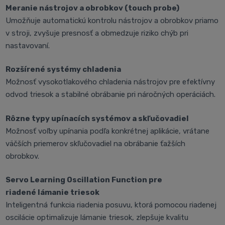
Meranie nástrojov a obrobkov (touch probe)
Umožňuje automatickú kontrolu nástrojov a obrobkov priamo
v stroji, zvyšuje presnosť a obmedzuje riziko chýb pri
nastavovaní.
Rozšírené systémy chladenia
Možnosť vysokotlakového chladenia nástrojov pre efektívny
odvod triesok a stabilné obrábanie pri náročných operáciách.
Rôzne typy upínacích systémov a skľučovadiel
Možnosť voľby upínania podľa konkrétnej aplikácie, vrátane
väčších priemerov skľučovadiel na obrábanie ťažších
obrobkov.
Servo Learning Oscillation Function pre
riadené lámanie triesok
Inteligentná funkcia riadenia posuvu, ktorá pomocou riadenej
oscilácie optimalizuje lámanie triesok, zlepšuje kvalitu