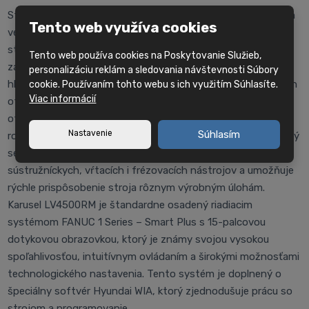
Stroj LV4500RM je vybavený presným valčekovým lineárnym
Tento web využíva cookies
vedením a výkonnými pohonmi všetkých osí, ktoré zaisťujú
stabilný, plynulý a opakovateľný pohyb aj pri vysokom
Tento web používa cookies na Poskytovanie Služieb,
zaťažení a náročných sústružníckych operáciách. Výkonné
personalizáciu reklám a sledovania návštevnosti Súbory
hlavné vreteno poskytuje vysoký krútiaci moment pri nízkych
cookie. Používaním tohto webu s ich využitím Súhlasíte.
Viac informácií
otáčkach a stabilný chod pri vyšších rýchlostiach až 3000
otáčok za minútu, čo umožňuje efektívne obrábanie
Nastavenie
Súhlasím
rozmernejších obrobkov z náročných materiálov. 12-polohový
servo-revolver BMT65 podporuje flexibilné použitie
sústružníckych, vŕtacích i frézovacích nástrojov a umožňuje
rýchle prispôsobenie stroja rôznym výrobným úlohám.
Karusel LV4500RM je štandardne osadený riadiacim
systémom FANUC 1 Series – Smart Plus s 15-palcovou
dotykovou obrazovkou, ktorý je známy svojou vysokou
spoľahlivosťou, intuitívnym ovládaním a širokými možnosťami
technologického nastavenia. Tento systém je doplnený o
špeciálny softvér Hyundai WIA, ktorý zjednodušuje prácu so
strojom a programovanie.