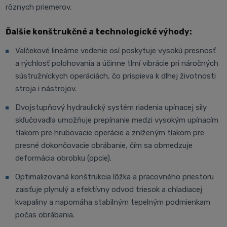
rôznych priemerov.
Ďalšie konštrukčné a technologické výhody:
Valčekové lineárne vedenie osí poskytuje vysokú presnosť
a rýchlosť polohovania a účinne tlmí vibrácie pri náročných
sústružníckych operáciách, čo prispieva k dlhej životnosti
stroja i nástrojov.
Dvojstupňový hydraulický systém riadenia upínacej sily
skľučovadla umožňuje prepínanie medzi vysokým upínacím
tlakom pre hrubovacie operácie a zníženým tlakom pre
presné dokončovacie obrábanie, čím sa obmedzuje
deformácia obrobku (opcie).
Optimalizovaná konštrukcia lôžka a pracovného priestoru
zaisťuje plynulý a efektívny odvod triesok a chladiacej
kvapaliny a napomáha stabilným tepelným podmienkam
počas obrábania.