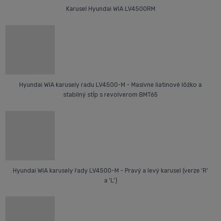
Karusel Hyundai WIA LV4500RM
Hyundai WIA karusely radu LV4500-M - Masívne liatinové lôžko a
stabilný stĺp s revolverom BMT65
Hyundai WIA karusely řady LV4500-M - Pravý a levý karusel (verze 'R'
a 'L')