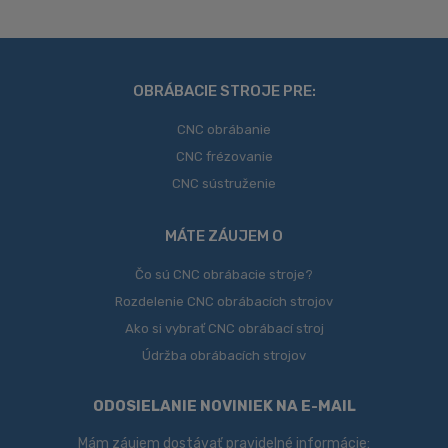
údajov
.
sa
nepodarilo
odoslať
OBRÁBACIE STROJE PRE:
CNC obrábanie
CNC frézovanie
CNC sústruženie
MÁTE ZÁUJEM O
Čo sú CNC obrábacie stroje?
Rozdelenie CNC obrábacích strojov
Ako si vybrať CNC obrábací stroj
Údržba obrábacích strojov
ODOSIELANIE NOVINIEK NA E-MAIL
Mám záujem dostávať pravidelné informácie: