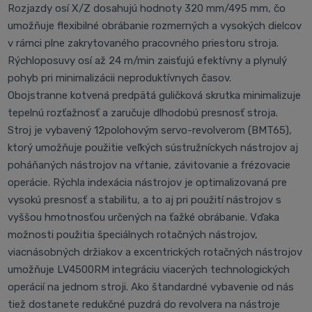
Rozjazdy osí X/Z dosahujú hodnoty 320 mm/495 mm, čo
umožňuje flexibilné obrábanie rozmerných a vysokých dielcov
v rámci plne zakrytovaného pracovného priestoru stroja.
Rýchloposuvy osí až 24 m/min zaisťujú efektívny a plynulý
pohyb pri minimalizácii neproduktívnych časov.
Obojstranne kotvená predpätá guličková skrutka minimalizuje
tepelnú rozťažnosť a zaručuje dlhodobú presnosť stroja.
Stroj je vybavený 12polohovým servo-revolverom (BMT65),
ktorý umožňuje použitie veľkých sústružníckych nástrojov aj
poháňaných nástrojov na vŕtanie, závitovanie a frézovacie
operácie. Rýchla indexácia nástrojov je optimalizovaná pre
vysokú presnosť a stabilitu, a to aj pri použití nástrojov s
vyššou hmotnosťou určených na ťažké obrábanie. Vďaka
možnosti použitia špeciálnych rotačných nástrojov,
viacnásobných držiakov a excentrických rotačných nástrojov
umožňuje LV4500RM integráciu viacerých technologických
operácií na jednom stroji. Ako štandardné vybavenie od nás
tiež dostanete redukčné puzdrá do revolvera na nástroje