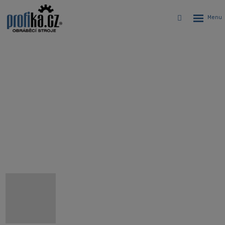
Rozbalen
Vyhledávání
menu
Karusel Hyundai WIA LV4500RM -
Vertikálne CNC sústružnícke
centrum s poháňanými nástrojmi
Úvodná stránka
CNC stroje
CNC sústruhy
Karusel s poháňanými nástrojmi Hyundai WIA LV4500RM