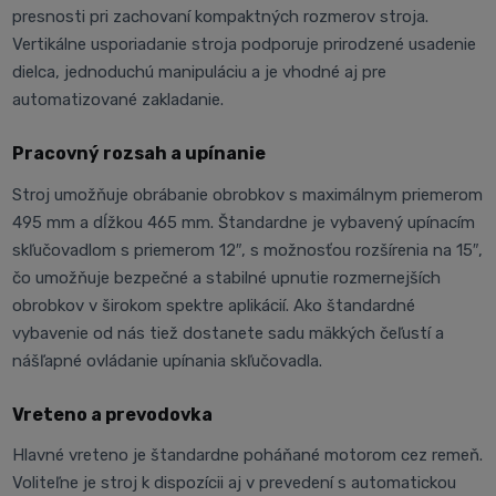
presnosti pri zachovaní kompaktných rozmerov stroja.
Vertikálne usporiadanie stroja podporuje prirodzené usadenie
dielca, jednoduchú manipuláciu a je vhodné aj pre
automatizované zakladanie.
Pracovný rozsah a upínanie
Stroj umožňuje obrábanie obrobkov s maximálnym priemerom
495 mm a dĺžkou 465 mm. Štandardne je vybavený upínacím
skľučovadlom s priemerom 12″, s možnosťou rozšírenia na 15″,
čo umožňuje bezpečné a stabilné upnutie rozmernejších
obrobkov v širokom spektre aplikácií. Ako štandardné
vybavenie od nás tiež dostanete sadu mäkkých čeľustí a
nášľapné ovládanie upínania skľučovadla.
Vreteno a prevodovka
Hlavné vreteno je štandardne poháňané motorom cez remeň.
Voliteľne je stroj k dispozícii aj v prevedení s automatickou