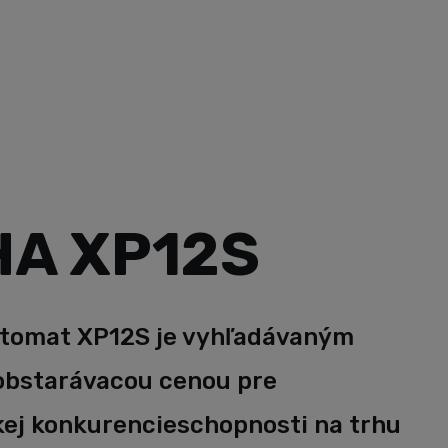
sti na trhu
A XP12S
utomat XP12S je vyhľadávaným
 obstarávacou cenou pre
kej konkurencieschopnosti na trhu