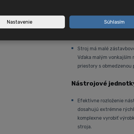
vstavané vreteno (hlavn
vysokorýchlostné obrában
Nastavenie
Súhlasím
Malé rozmery stroj
Stroj má malé zástavbov
Vďaka malým vonkajším r
priestory s obmedzenou 
Nástrojové jednotk
Efektívne rozloženie nás
dosahujú extrémne rýchl
komplexne vyrobiť výrobk
stroja.