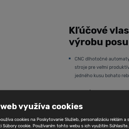
Kľúčové vlas
výrobu posu
CNC dlhotočné automaty
stroje pre veľmi produkt
jedného kusu bohato rebr
Vysoká produktivit
 web využíva cookies
S rýchlou posuvovou rýc
optimalizovaným dizajno
užíva cookies na Poskytovanie Služieb, personalizáciu reklám a 
prestoje a maximalizuje p
 Súbory cookie. Používaním tohto webu s ich využitím Súhlasíte