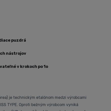
diace puzdrá
ch nástrojov
vateľné v krokoch po 1o
ea) je technickým etalónom medzi výrobcami
SS TYPE. Oproti bežným výrobcom vyniká