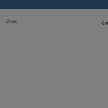
ÚV
CNC dlhotoč
vyhľadávaný
obstarávacou