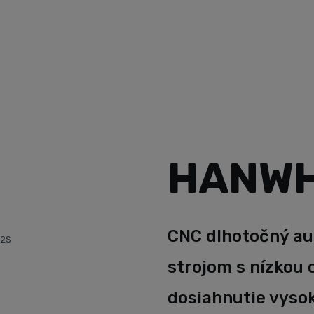
urencieschopno
automatické sústruhy Hanwha
Hanwha XP12S
HANWH
CNC dlhotočný a
12S
strojom s nízkou
dosiahnutie vyso