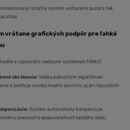
 optimalizovaný rotačný systém vodiaceho puzdra tak,
jkratšie.
m vrátane grafických podpôr pre ľahké
mu
ohodlie s najnovším riadiacim systémom FANUC
esné obrábanie:
Vďaka pokročilým algoritmom
cie a zaisťuje vysokú kvalitu povrchu aj pri najvyšších
ompenzácie:
Systém automaticky kompenzuje
ximálnu presnosť a opakovateľnosť každého dielu.