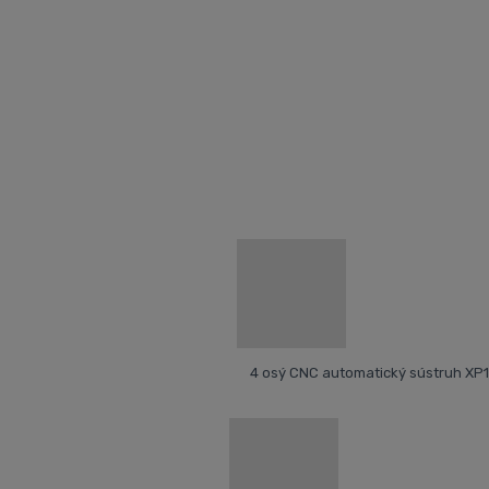
vysokej konk
Úvodná stránka
CNC stroje
CNC Swiss type dlhotočné 
4 osý CNC automatický sústruh XP