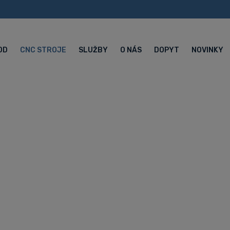
OD
CNC STROJE
SLUŽBY
O NÁS
DOPYT
NOVINKY
ný automat XP1
m strojom s ní
 cenou pre do