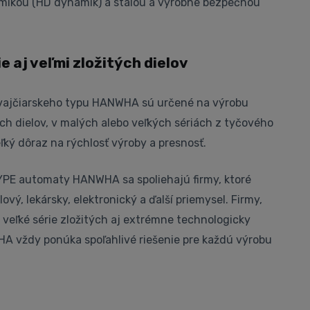
ikou (HD dynamik) a stálou a výrobne bezpečnou
 aj veľmi zložitých dielov
ajčiarskeho typu HANWHA sú určené na výrobu
ch dielov, v malých alebo veľkých sériách z tyčového
ľký dôraz na rýchlosť výroby a presnosť.
PE automaty HANWHA sa spoliehajú firmy, ktoré
ový, lekársky, elektronický a ďalší priemysel. Firmy,
 veľké série zložitých aj extrémne technologicky
 vždy ponúka spoľahlivé riešenie pre každú výrobu