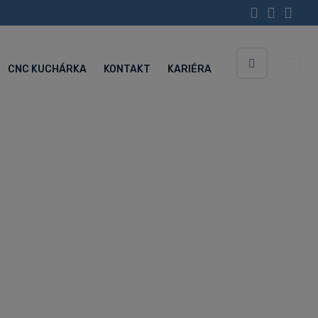
CNC KUCHÁRKA
KONTAKT
KARIÉRA
Vyhledávání
Servisné centrum (Po-Pia 5:30-15:00 hod.)
+420 734 852 646
2S je
zkou
siahnutie