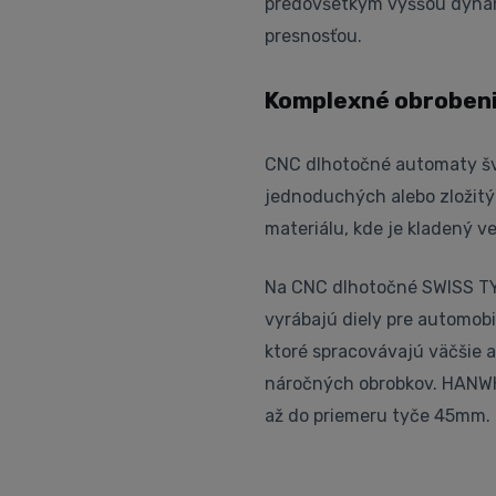
predovšetkým vyššou dynam
presnosťou.
Komplexné obrobenie
CNC dlhotočné automaty šv
jednoduchých alebo zložitý
materiálu, kde je kladený ve
Na CNC dlhotočné SWISS TY
vyrábajú diely pre automobil
ktoré spracovávajú väčšie a
náročných obrobkov. HANWHA
až do priemeru tyče 45mm.