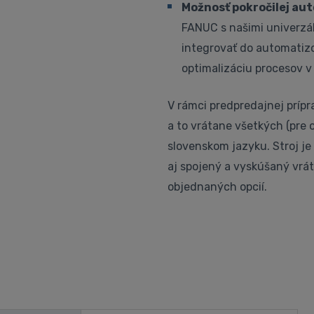
Možnosť pokročilej au
FANUC s našimi univerzál
integrovať do automatizo
optimalizáciu procesov v
V rámci predpredajnej príp
a to vrátane všetkých (pre 
slovenskom jazyku. Stroj j
aj spojený a vyskúšaný vrát
objednaných opcií.