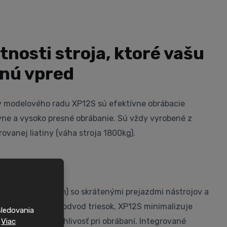
tnosti stroja, ktoré vašu
nú vpred
 modelového radu XP12S sú efektívne obrábacie
ívne a vysoko presné obrábanie. Sú vždy vyrobené z
ovanej liatiny (váha stroja 1800kg).
a:
hlosťou (24m/min) so skrátenými prejazdmi nástrojov a
m pre efektívny odvod triesok, XP12S minimalizuje
sledovania
rodukciu a spoľahlivosť pri obrábaní. Integrované
.
Viac