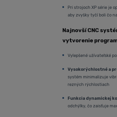
Pri strojoch XP série je
aby zvyšky tyčí boli čo na
Najnovší CNC systé
vytvorenie progra
Vylepšené užívateľské p
Vysokorýchlostné a pr
systém minimalizuje vibrá
rezných rýchlostiach
Funkcia dynamickej k
odchýlky, čo zaisťuje ma