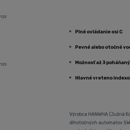
P12S
Plné ovládanie osi C
Pevné alebo otočné vo
Možnosť až 3 poháňaný
P12S
Hlavné vreteno indexo
Výrobca HANWHA (Južná Kór
dlhotočných automatov SWI