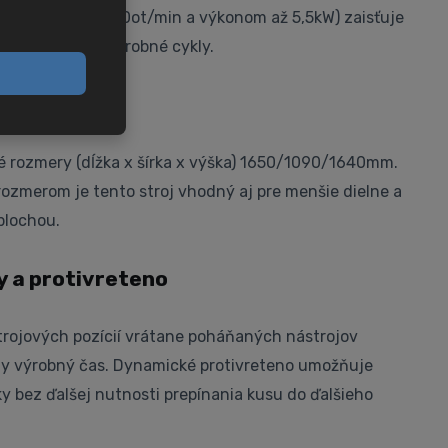
é vreteno s 12000ot/min a výkonom až 5,5kW) zaisťuje
ie a skracuje výrobné cykly.
a
é rozmery (dĺžka x šírka x výška) 1650/1090/1640mm.
ozmerom je tento stroj vhodný aj pre menšie dielne a
plochou.
y a protivreteno
trojových pozícií vrátane poháňaných nástrojov
y výrobný čas. Dynamické protivreteno umožňuje
y bez ďalšej nutnosti prepínania kusu do ďalšieho