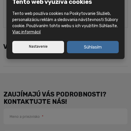
Tento web využíva cookies
5-osové vertikálne CNC centrum Hyundai WIA
KF7300/5A
Tento web používa cookies na Poskytovanie Služieb,
Rozmery stola: Ø 730 mm Kužeľ: BBT40 (HSK-A63)
personalizáciu reklám a sledovania návštevnosti Súbory
cookie. Používaním tohto webu s ich využitím Súhlasíte.
Viac informácií
Výrobok je zaradený do kategórie
Nastavenie
Súhlasím
Obrábacie centrá
Päťosé obrábacie centrá
ZAUJÍMAJÚ VÁS PODROBNOSTI?
KONTAKTUJTE NÁS!
Meno a priezvisko
*