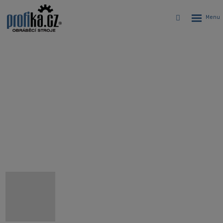
Rozbalen
Vyhledávání
menu
5-osové vertikálne CNC centrum
Hyundai WIA XF2000i
Úvodná stránka
CNC stroje
Obrábacie centrá
Päťosé CNC obrábacie centrá Hyundai WIA
5-osové vertikálne CNC centrum Hyundai WIA XF2000i