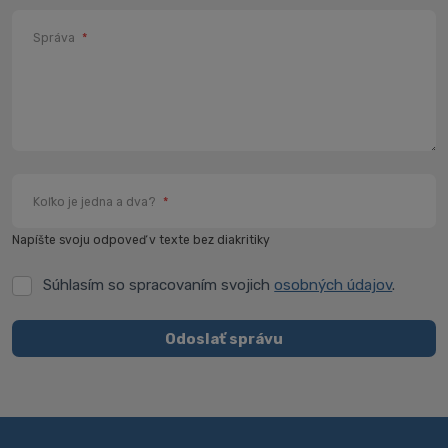
Správa
*
Koľko je jedna a dva?
*
Napíšte svoju odpoveď v texte bez diakritiky
Súhlasím so spracovaním svojich
osobných údajov
.
Súhlasím
so
spracovaním
Odoslať správu
svojich
Formulár
osobných
údajov
.
sa
nepodarilo