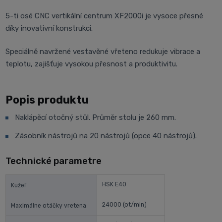
5-ti osé CNC vertikální centrum XF2000i je vysoce přesné
díky inovativní konstrukci.
Speciálně navržené vestavěné vřeteno redukuje vibrace a
teplotu, zajišťuje vysokou přesnost a produktivitu.
Popis produktu
Naklápěcí otočný stůl. Průměr stolu je 260 mm.
Zásobník nástrojů na 20 nástrojů (opce 40 nástrojů).
Technické parametre
HSK E40
Kužeľ
24000
(ot/min)
Maximálne otáčky vretena