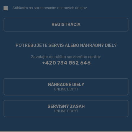
Súhlasím so spracovaním
osobných údajov
.
Súhlasím
so
spracovaním
osobných
REGISTRÁCIA
údajov
.
Formulár
sa
POTREBUJETE SERVIS ALEBO NÁHRADNÝ DIEL?
nepodarilo
Zavolajte do nášho servisného centra:
odoslať
+420 734 852 646
NÁHRADNÉ DIELY
ONLINE DOPYT
SERVISNÝ ZÁSAH
ONLINE DOPYT