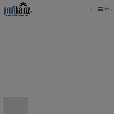
Rozbalen
Vyhledávání
menu
CNC sústružnícke centrum s
protivretenom a osou Y Hyundai
WIA HD3100SY
Úvodná stránka
CNC stroje
CNC sústruhy
CNC sústružnícke centrá Hyundai WIA
Hyundai WIA HD3100SY - CNC sústružnícke centrum s
protivretenom a osou Y