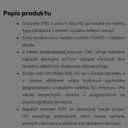
Popis produktu
Sústruhy CNC s osou Y radu HD sú vhodné na všetky
typy obrábania v danom rozsahu veľkosti stroja.
Stroj využíva nový riadiaci systém FANUC v českom
jazyku.
V rámci predpredajnej prípravy CNC stroja nahráme
najnovší dostupný softvér vrátane všetkých (pre
obsluhu) dôležitých chybových hlásení stroja.
Stroje radu HYUNDAI-WIA HD sú v Českej republike a
v Európe obľúbené vďaka možnosti grafického
programovania s využitím veľkého 15" monitora. Pre
väčšiu bezpečnosť obsluhy a programátora sa
používa grafická simulácia.
Najväčší revolver BMT vo veľkostnej triede strojov
HD umožňuje jednoduché veľmi tesné upínanie
pevných nástrojov a poháňaných držiakov nástrojov.