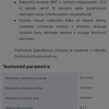
Robustný revolver BMT s rýchlym indexovaním, (0,2
s) dokáže upnúť 12 pevných alebo poháňaných
nástrojov naraz (všetky polohy sú poháňané).
Vysoká tuhosť celkového lôžka zo žíhanej liatiny,
zosilnené uchytenie vretena a strmeňa skracuje
výrobné časy, eliminuje vibrácie a zvyšuje životnosť
nástrojov.
Podrobná špecifikácia stojana je uvedená v tabuľke
Technických parametrov.
Technické parametre
420
(mm)
Maximálny obrábaný priemer
760
(mm)
Maximálna obrábaná dĺžka
102
(mm)
Maximálny priemer tyče
12
(")
Veľkosť skľučovadla