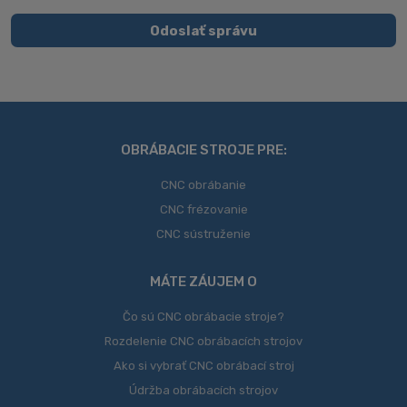
so
spracovaním
Odoslať správu
svojich
Formulár
osobných
údajov
.
sa
nepodarilo
odoslať
OBRÁBACIE STROJE PRE:
CNC obrábanie
CNC frézovanie
CNC sústruženie
MÁTE ZÁUJEM O
Čo sú CNC obrábacie stroje?
Rozdelenie CNC obrábacích strojov
Ako si vybrať CNC obrábací stroj
Údržba obrábacích strojov