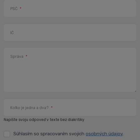
PSČ
*
IČ
Správa
*
Koľko je jedna a dva?
*
Napíšte svoju odpoveď v texte bez diakritiky
Súhlasím so spracovaním svojich
osobných údajov
.
Súhlasím