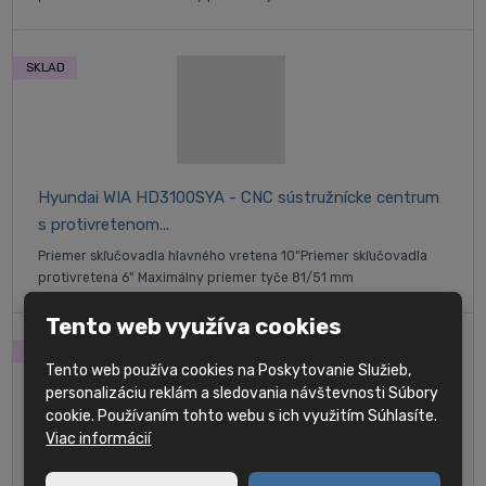
SKLAD
Hyundai WIA HD3100SYA - CNC sústružnícke centrum
s protivretenom...
Priemer skľučovadla hlavného vretena 10" ​​​Priemer skľučovadla
protivretena 6" Maximálny priemer tyče 81/51 mm
Tento web využíva cookies
SKLAD
Tento web používa cookies na Poskytovanie Služieb,
personalizáciu reklám a sledovania návštevnosti Súbory
cookie. Používaním tohto webu s ich využitím Súhlasíte.
Viac informácií
Hyundai WIA HD3100Y - CNC sústružnícke centrum s