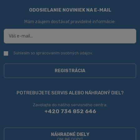
ODOSIELANIE NOVINIEK NA E-MAIL
Mám záujem dostávať pravidelné informácie:
Súhlasím so spracovaním
osobných údajov
.
Súhlasím
so
spracovaním
osobných
REGISTRÁCIA
údajov
.
Formulár
sa
POTREBUJETE SERVIS ALEBO NÁHRADNÝ DIEL?
nepodarilo
Zavolajte do nášho servisného centra:
odoslať
+420 734 852 646
NÁHRADNÉ DIELY
ONLINE DOPYT