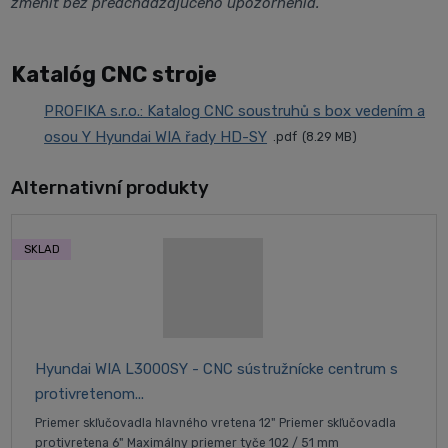
zmeniť bez predchádzajúceho upozornenia.
Katalóg CNC stroje
PROFIKA s.r.o.: Katalog CNC soustruhů s box vedením a
osou Y Hyundai WIA řady HD-SY
pdf
8.29 MB
Alternativní produkty
SKLAD
Hyundai WIA L3000SY - CNC sústružnícke centrum s
protivretenom...
Priemer skľučovadla hlavného vretena 12" Priemer skľučovadla
protivretena 6" Maximálny priemer tyče 102 / 51 mm