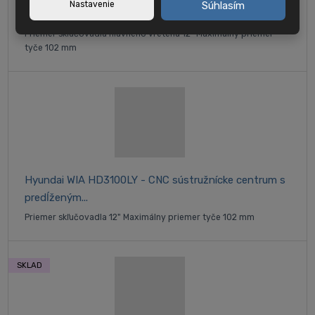
Nastavenie
Súhlasím
osou Y
Priemer skľučovadla hlavného vretena 12" Maximálny priemer
tyče 102 mm
Hyundai WIA HD3100LY - CNC sústružnícke centrum s
predĺženým...
Priemer skľučovadla 12" Maximálny priemer tyče 102 mm
SKLAD