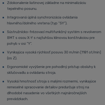
Zdokonalenie liatinovej základne na minimalizáciu
tepelného posunu.
Integrovaná úplná synchronizácia ovládania
hlavného/dolného vretena (typ "SY").
Sústružnícko-frézovací multifunkčný systém s revolverom
BMT s osou X-Y s najtuhšou klinovou konštrukciou pre
pohyb v osi "Y".
Vynikajúca vysoká rýchlosť posuvu 30 m/min [1181 ot/min]
(os Z).
Ergonomické vyvýšenie pre pohodlný prístup obsluhy k
skľučovadlu a ovládaniu stroja.
Vysoká hmotnosť stroja s malými rozmermi, vynikajúce
remeselné spracovanie detailov predurčuje stroj na
dlhodobé nasadenie vo všetkých najnáročnejších
prevádzkach.