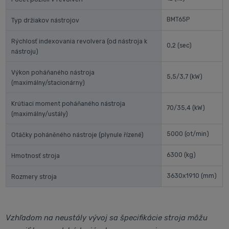
BMT65P
Typ držiakov nástrojov
Rýchlosť indexovania revolvera (od nástroja k
0,2
(sec)
nástroju)
Výkon poháňaného nástroja
5,5/3,7
(kW)
(maximálny/stacionárny)
Krútiaci moment poháňaného nástroja
70/35,4
(kW)
(maximálny/ustály)
5000
(ot/min)
Otáčky poháněného nástroje (plynule řízené)
6300
(kg)
Hmotnosť stroja
3630x1910
(mm)
Rozmery stroja
Vzhľadom na neustály vývoj sa špecifikácie stroja môžu