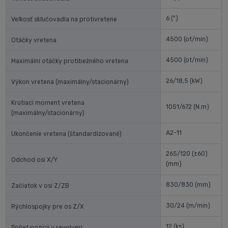
6
(")
Veľkosť skľučovadla na protivretene
4500
(ot/min)
Otáčky vretena
4500
(ot/min)
Maximální otáčky protibežného vretena
26/18,5
(kW)
Výkon vretena (maximálny/stacionárny)
Krútiaci moment vretena
1051/672
(N.m)
(maximálny/stacionárny)
A2-11
Ukončenie vretena (štandardizované)
265/120 (±60)
Odchod osi X/Y
(mm)
830/830
(mm)
Začiatok v osi Z/ZB
30/24
(m/min)
Rýchlospojky pre os Z/X
12
(ks)
Počet pozícií v revolveri