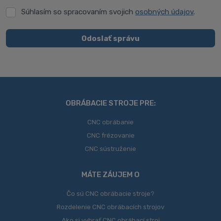
Súhlasím so spracovaním svojich
osobných údajov
.
Súhlasím
so
spracovaním
Odoslať správu
svojich
Formulár
osobných
údajov
.
sa
nepodarilo
odoslať
OBRÁBACIE STROJE PRE:
CNC obrábanie
CNC frézovanie
CNC sústruženie
MÁTE ZÁUJEM O
Čo sú CNC obrábacie stroje?
Rozdelenie CNC obrábacích strojov
Ako si vybrať CNC obrábací stroj