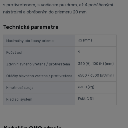
s protivretenom, s vodiacim puzdrom, až 4 poháňanými
nástrojmi a obrábaním do priemeru 20 mm.
Technické parametre
32
(mm)
Maximálny obrábaný priemer
9
Počet osí
350 (H), 100 (N)
(mm)
Zdvih hlavného vretena / protivretena
6500 / 6500
(ot/min)
Otáčky hlavného vretena / protivretena
6300
(kg)
Hmotnosť stroja
FANUC 31i
Riadiaci systém