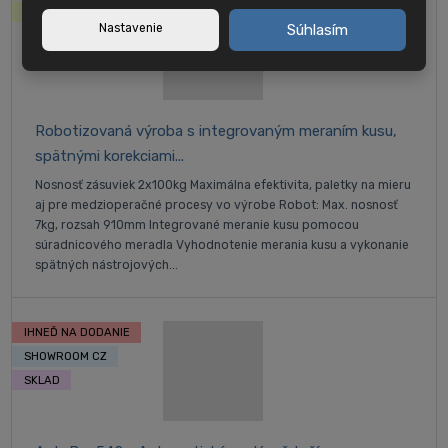
NOVINKA
Nastavenie
Súhlasím
Robotizovaná výroba s integrovaným meraním kusu,
spätnými korekciami...
Nosnosť zásuviek 2x100kg Maximálna efektivita, paletky na mieru
aj pre medzioperačné procesy vo výrobe Robot: Max. nosnosť
7kg, rozsah 910mm Integrované meranie kusu pomocou
súradnicového meradla Vyhodnotenie merania kusu a vykonanie
spätných nástrojových...
IHNEĎ NA DODANIE
SHOWROOM CZ
SKLAD