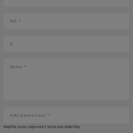
PSČ
*
IČ
Správa
*
Koľko je jedna a dva?
*
Napíšte svoju odpoveď v texte bez diakritiky