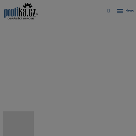
Rozbalen
Vyhledávání
menu
Trojkanálový, 9 osý CNC dlhotočný
automatický sústruh Hanwha
XDI32NH
Úvodná stránka
CNC stroje
CNC Swiss type dlhotočné automatické sústruhy Hanwha
Trojkanálový CNC dlhotočný automat Hanwha XDI32NH