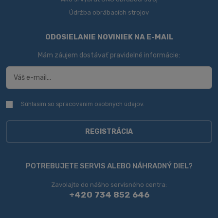
Údržba obrábacích strojov
ODOSIELANIE NOVINIEK NA E-MAIL
Mám záujem dostávať pravidelné informácie:
Súhlasím so spracovaním
osobných údajov
.
Súhlasím
so
spracovaním
osobných
REGISTRÁCIA
údajov
.
Formulár
sa
POTREBUJETE SERVIS ALEBO NÁHRADNÝ DIEL?
nepodarilo
Zavolajte do nášho servisného centra:
odoslať
+420 734 852 646