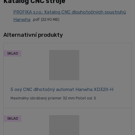
Katalóg CNC stroje
PROFIKA s.r.o.: Katalog CNC dlouhotočných soustruhů
Hanwha
pdf
22.90 MB
Alternativní produkty
SKLAD
5 osý CNC dlhotočný automat Hanwha XD32II-H
Maximálny obrábaný priemer 32 mm Počet osí: 5
SKLAD