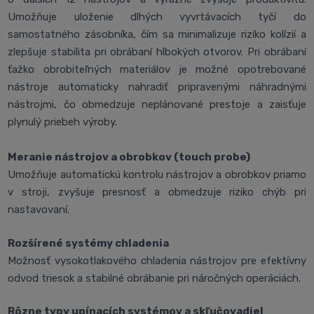
Umožňuje uloženie dlhých vyvrtávacích tyčí do
samostatného zásobníka, čím sa minimalizuje riziko kolízií a
zlepšuje stabilita pri obrábaní hlbokých otvorov. Pri obrábaní
ťažko obrobiteľných materiálov je možné opotrebované
nástroje automaticky nahradiť pripravenými náhradnými
nástrojmi, čo obmedzuje neplánované prestoje a zaisťuje
plynulý priebeh výroby.
Meranie nástrojov a obrobkov (touch probe)
Umožňuje automatickú kontrolu nástrojov a obrobkov priamo
v stroji, zvyšuje presnosť a obmedzuje riziko chýb pri
nastavovaní.
Rozšírené systémy chladenia
Možnosť vysokotlakového chladenia nástrojov pre efektívny
odvod triesok a stabilné obrábanie pri náročných operáciách.
Rôzne typy upínacích systémov a skľučovadiel