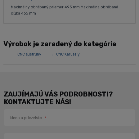
Maximálny obrábaný priemer 495 mm Maximálna obrábaná
dĺžka 465 mm
Výrobok je zaradený do kategórie
CNC sústruhy
CNC Karusely
ZAUJÍMAJÚ VÁS PODROBNOSTI?
KONTAKTUJTE NÁS!
Meno a priezvisko
*