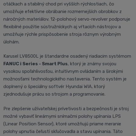
otáčkach a stabilný chod pri vyšších rýchlostiach, čo
umožňuje efektívne obrábanie rozmernejších obrobkov z
náročných materiálov. 12-polohový servo-revolver podporuje
flexibilné použitie sústružníckych aj vŕtacích nástrojov a
umožňuje rýchle prispôsobenie stroja rôznym výrobným
úlohám.
Karusel LV8500L je štandardne osadený riadiacim systémom
FANUC i Series - Smart Plus
, ktorý je známy svojou
vysokou spoľahlivosťou, intuitívnym ovládaním a širokými
možnosťami technologického nastavenia. Tento systém je
doplnený o špeciálny softvér Hyundai WIA, ktorý
zjednodušuje prácu so strojom a programovanie.
Pre zlepšenie užívateľskej prívetivosti a bezpečnosti je stroj
možné vybaviť lineárnymi snímačmi polohy upínania LPS
(Linear Position Sensor), ktoré umožňujú priame meranie
polohy upnutia čeľustí skľučovadla a stavu upínania. Táto