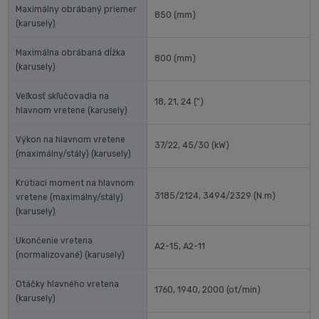
Maximálny obrábaný priemer
850
(mm)
(karusely)
Maximálna obrábaná dĺžka
800
(mm)
(karusely)
Veľkosť skľučovadla na
18, 21, 24
(")
hlavnom vretene (karusely)
Výkon na hlavnom vretene
37/22, 45/30
(kW)
(maximálny/stály) (karusely)
Krútiaci moment na hlavnom
3185/2124, 3494/2329
(N.m)
vretene (maximálny/stály)
(karusely)
Ukončenie vretena
A2-15, A2-11
(normalizované) (karusely)
Otáčky hlavného vretena
1760, 1940, 2000
(ot/min)
(karusely)