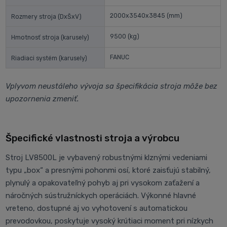
2000x3540x3845
(mm)
Rozmery stroja (DxŠxV)
9500
(kg)
Hmotnosť stroja (karusely)
FANUC
Riadiaci systém (karusely)
Vplyvom neustáleho vývoja sa špecifikácia stroja môže bez
upozornenia zmeniť.
Špecifické vlastnosti stroja a výrobcu
Stroj LV8500L je vybavený robustnými klznými vedeniami
typu „box“ a presnými pohonmi osí, ktoré zaisťujú stabilný,
plynulý a opakovateľný pohyb aj pri vysokom zaťažení a
náročných sústružníckych operáciách. Výkonné hlavné
vreteno, dostupné aj vo vyhotovení s automatickou
prevodovkou, poskytuje vysoký krútiaci moment pri nízkych