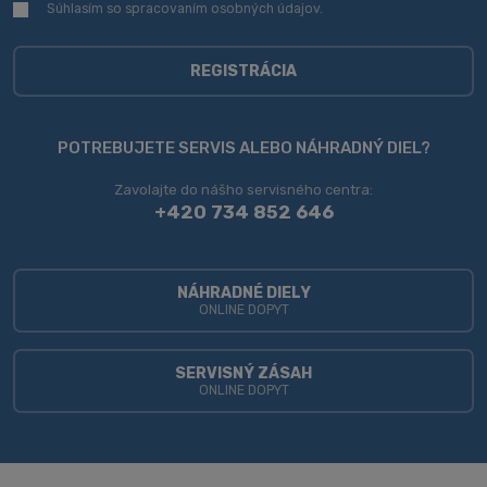
Súhlasím so spracovaním
osobných údajov
.
Súhlasím
so
spracovaním
osobných
REGISTRÁCIA
údajov
.
Formulár
sa
POTREBUJETE SERVIS ALEBO NÁHRADNÝ DIEL?
nepodarilo
Zavolajte do nášho servisného centra:
odoslať
+420 734 852 646
NÁHRADNÉ DIELY
ONLINE DOPYT
SERVISNÝ ZÁSAH
ONLINE DOPYT