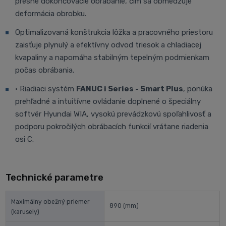
presné dokončovacie obrábanie, čím sa obmedzuje
deformácia obrobku.
Optimalizovaná konštrukcia lôžka a pracovného priestoru
zaisťuje plynulý a efektívny odvod triesok a chladiacej
kvapaliny a napomáha stabilným tepelným podmienkam
počas obrábania.
• Riadiaci systém
FANUC i Series - Smart Plus
, ponúka
prehľadné a intuitívne ovládanie doplnené o špeciálny
softvér Hyundai WIA, vysokú prevádzkovú spoľahlivosť a
podporu pokročilých obrábacích funkcií vrátane riadenia
osi C.
Technické parametre
Maximálny obežný priemer
890
(mm)
(karusely)