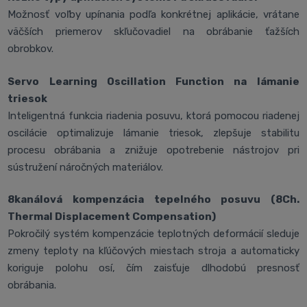
Možnosť voľby upínania podľa konkrétnej aplikácie, vrátane
väčších priemerov skľučovadiel na obrábanie ťažších
obrobkov.
Servo Learning Oscillation Function na lámanie
triesok
Inteligentná funkcia riadenia posuvu, ktorá pomocou riadenej
oscilácie optimalizuje lámanie triesok, zlepšuje stabilitu
procesu obrábania a znižuje opotrebenie nástrojov pri
sústružení náročných materiálov.
8kanálová kompenzácia tepelného posuvu (8Ch.
Thermal Displacement Compensation)
Pokročilý systém kompenzácie teplotných deformácií sleduje
zmeny teploty na kľúčových miestach stroja a automaticky
koriguje polohu osí, čím zaisťuje dlhodobú presnosť
obrábania.