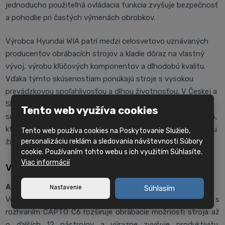
jednoducho použiteľná ovládacia funkcia zvyšuje bezpečnosť
a pohodlie pri častých výmenách obrobkov.
Výrobca Hyundai WIA patrí medzi celosvetovo uznávaných
producentov obrábacích strojov a kladie dôraz na vlastný
vývoj, výrobu kľúčových komponentov a dlhodobú kvalitu.
Vďaka týmto skúsenostiam ponúkajú stroje s vysokou
prevádzkovou spoľahlivosťou a dlhou životnosťou. V Českej a
Slovenskej republike je zaistená odborná technická podpora,
Tento web využíva cookies
servis a poradenstvo prostredníctvom spoločnosti PROFIKA,
ktorá zákazníkom poskytuje kompletné zázemie po celú dobu
Tento web používa cookies na Poskytovanie Služieb,
personalizáciu reklám a sledovania návštevnosti Súbory
životného cyklu stroja.
cookie. Používaním tohto webu s ich využitím Súhlasíte.
Viac informácií
Voliteľné vybavenie
​​​​​Automatická výmena nástrojov (ATC) CAPTO C6
Nastavenie
Súhlasím
Voliteľný systém automatickej výmeny nástrojov ATC s
rozhraním CAPTO C6 rozširuje obrábacie možnosti stroja až
o ďalších 12 nástrojov a výrazne zvyšuje produktivitu.