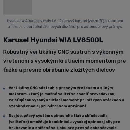
Hyundai WIA karusely řady LV - 2x pravý karusel (verze 'R') s robotem
a linkou na obrábění slitinových disků kol pro automobilový průmysl
Karusel Hyundai WIA LV8500L
Robustný vertikálny CNC sústruh s výkonným
vretenom s vysokým krútiacim momentom pre
ťažké a presné obrábanie zložitých dielcov
Vertikálny CNC sústruh s presným vretenom a silným
motorom, ktorý je možné voliteľne osadiť prevodovkou,
zaisťujúcou vysoký krútiaci moment pri nízkych otáčkach a
stabilný chod aj pri náročnom obrábaní
Dvojstupňový systém upínacieho tlaku skľučovadla
(voliteľne) umožňuje kombináciu vysokej upínacej sily pre
hrubovanie a zníženého tlaku pre presné dokončovacie