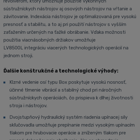
revolverom, ktorý umožňuje použitie výkonných
sústružníckych nástrojov aj osových nástrojov na vŕtanie a
závitovanie. Indexácia nástrojov je optimalizovaná pre vysokú
presnosť a stabilitu, a to aj pri použití nástrojov s vyšším
zaťažením určených na ťažké obrábanie. Vďaka možnosti
použitia viacnásobných držiakov umožňuje
LV8500L integráciu viacerých technologických operácií na
jednom stroji.
Ďalšie konštrukčné a technologické výhody:
Klzné vedenie osí typu Box poskytuje vysokú nosnosť,
účinné tlmenie vibrácií a stabilný chod pri náročných
sústružníckych operáciách, čo prispieva k dlhej životnosti
stroja i nástrojov.
Dvojstupňový hydraulický systém riadenia upínacej sily
skľučovadla umožňuje prepínanie medzi vysokým upínacím
tlakom pre hrubovacie operácie a zníženým tlakom pre