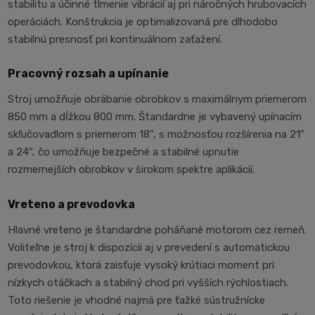
stabilitu a účinné tlmenie vibrácií aj pri náročných hrubovacích
operáciách. Konštrukcia je optimalizovaná pre dlhodobo
stabilnú presnosť pri kontinuálnom zaťažení.
Pracovný rozsah a upínanie
Stroj umožňuje obrábanie obrobkov s maximálnym priemerom
850 mm a dĺžkou 800 mm. Štandardne je vybavený upínacím
skľučovadlom s priemerom 18″, s možnosťou rozšírenia na 21″
a 24″, čo umožňuje bezpečné a stabilné upnutie
rozmernejších obrobkov v širokom spektre aplikácií.
Vreteno a prevodovka
Hlavné vreteno je štandardne poháňané motorom cez remeň.
Voliteľne je stroj k dispozícii aj v prevedení s automatickou
prevodovkou, ktorá zaisťuje vysoký krútiaci moment pri
nízkych otáčkach a stabilný chod pri vyšších rýchlostiach.
Toto riešenie je vhodné najmä pre ťažké sústružnícke