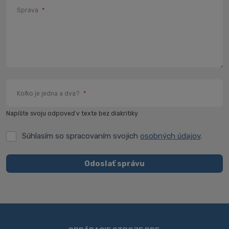
Správa
*
Koľko je jedna a dva?
*
Napíšte svoju odpoveď v texte bez diakritiky
Súhlasím so spracovaním svojich
osobných údajov
.
Súhlasím
so
spracovaním
Odoslať správu
svojich
Formulár
osobných
údajov
.
sa
nepodarilo
odoslať