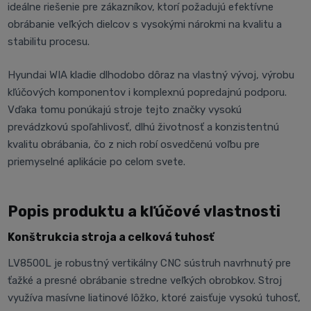
ideálne riešenie pre zákazníkov, ktorí požadujú efektívne
obrábanie veľkých dielcov s vysokými nárokmi na kvalitu a
stabilitu procesu.
Hyundai WIA kladie dlhodobo dôraz na vlastný vývoj, výrobu
kľúčových komponentov i komplexnú popredajnú podporu.
Vďaka tomu ponúkajú stroje tejto značky vysokú
prevádzkovú spoľahlivosť, dlhú životnosť a konzistentnú
kvalitu obrábania, čo z nich robí osvedčenú voľbu pre
priemyselné aplikácie po celom svete.
Popis produktu a kľúčové vlastnosti
Konštrukcia stroja a celková tuhosť
LV8500L je robustný vertikálny CNC sústruh navrhnutý pre
ťažké a presné obrábanie stredne veľkých obrobkov. Stroj
využíva masívne liatinové lôžko, ktoré zaisťuje vysokú tuhosť,