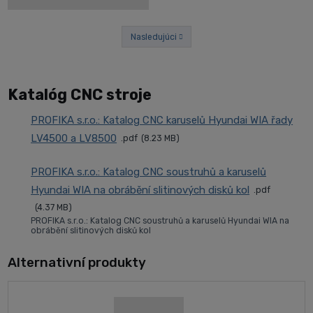
Nasledujúci
Predchádzajúci
Katalóg CNC stroje
PROFIKA s.r.o.: Katalog CNC karuselů Hyundai WIA řady
LV4500 a LV8500
pdf
8.23 MB
PROFIKA s.r.o.: Katalog CNC soustruhů a karuselů
Hyundai WIA na obrábění slitinových disků kol
pdf
4.37 MB
PROFIKA s.r.o.: Katalog CNC soustruhů a karuselů Hyundai WIA na
obrábění slitinových disků kol
Alternativní produkty