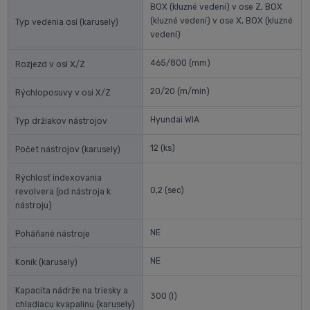
BOX (kluzné vedení) v ose Z, BOX
(kluzné vedení) v ose X, BOX (kluzné
Typ vedenia osí (karusely)
vedení)
465/800
(mm)
Rozjezd v osi X/Z
20/20
(m/min)
Rýchloposuvy v osi X/Z
Hyundai WIA
Typ držiakov nástrojov
12
(ks)
Počet nástrojov (karusely)
Rýchlosť indexovania
0,2
(sec)
revolvera (od nástroja k
nástroju)
NE
Poháňané nástroje
NE
Koník (karusely)
Kapacita nádrže na triesky a
300
(l)
chladiacu kvapalinu (karusely)