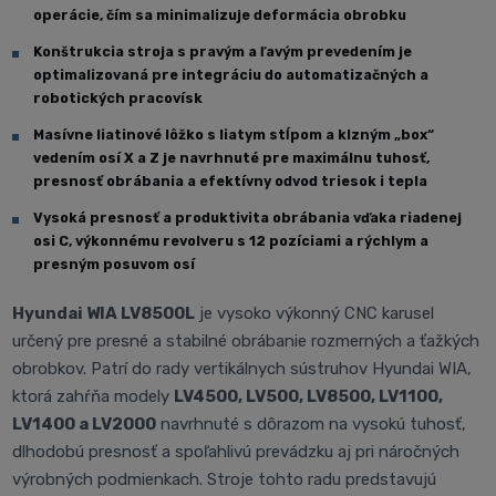
operácie, čím sa minimalizuje deformácia obrobku
Konštrukcia stroja s pravým a ľavým prevedením je
optimalizovaná pre integráciu do automatizačných a
robotických pracovísk
Masívne liatinové lôžko s liatym stĺpom a klzným „box“
vedením osí X a Z je navrhnuté pre maximálnu tuhosť,
presnosť obrábania a efektívny odvod triesok i tepla
Vysoká presnosť a produktivita obrábania vďaka riadenej
osi C, výkonnému revolveru s 12 pozíciami a rýchlym a
presným posuvom osí
Hyundai WIA LV8500L
je vysoko výkonný CNC karusel
určený pre presné a stabilné obrábanie rozmerných a ťažkých
obrobkov. Patrí do rady vertikálnych sústruhov Hyundai WIA,
ktorá zahŕňa modely
LV4500, LV500, LV8500, LV1100,
LV1400 a LV2000
navrhnuté s dôrazom na vysokú tuhosť,
dlhodobú presnosť a spoľahlivú prevádzku aj pri náročných
výrobných podmienkach. Stroje tohto radu predstavujú