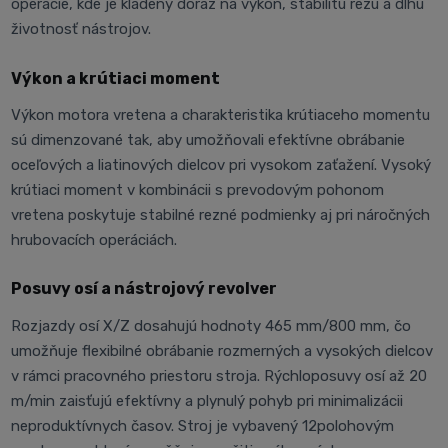
operácie, kde je kladený dôraz na výkon, stabilitu rezu a dlhú
životnosť nástrojov.
Výkon a krútiaci moment
Výkon motora vretena a charakteristika krútiaceho momentu
sú dimenzované tak, aby umožňovali efektívne obrábanie
oceľových a liatinových dielcov pri vysokom zaťažení. Vysoký
krútiaci moment v kombinácii s prevodovým pohonom
vretena poskytuje stabilné rezné podmienky aj pri náročných
hrubovacích operáciách.
Posuvy osí a nástrojový revolver
Rozjazdy osí X/Z dosahujú hodnoty 465 mm/800 mm, čo
umožňuje flexibilné obrábanie rozmerných a vysokých dielcov
v rámci pracovného priestoru stroja. Rýchloposuvy osí až 20
m/min zaisťujú efektívny a plynulý pohyb pri minimalizácii
neproduktívnych časov. Stroj je vybavený 12polohovým