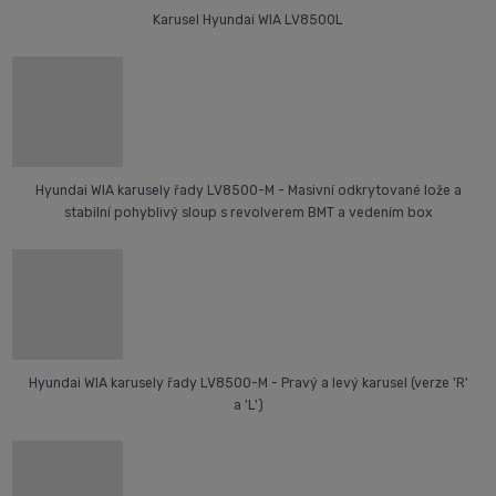
Karusel Hyundai WIA LV8500L
Hyundai WIA karusely řady LV8500-M - Masivní odkrytované lože a
stabilní pohyblivý sloup s revolverem BMT a vedením box
Hyundai WIA karusely řady LV8500-M - Pravý a levý karusel (verze 'R'
a 'L')