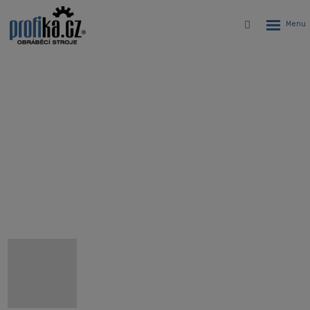
Rozbalen
Vyhledávání
menu
Karusel Hyundai WIA LV8500L -
Vertikálny CNC sústruh
Úvodná stránka
CNC stroje
CNC sústruhy
Karusel Hyundai WIA LV8500L