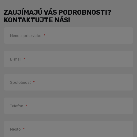
ZAUJÍMAJÚ VÁS PODROBNOSTI?
KONTAKTUJTE NÁS!
Meno a priezvisko
*
E-mail
*
Spoločnosť
*
Telefon
*
Mesto
*