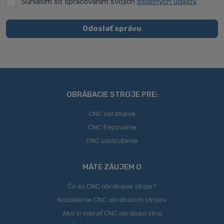
Súhlasím so spracovaním svojich
osobných údajov
.
Súhlasím
so
spracovaním
Odoslať správu
svojich
Formulár
osobných
údajov
.
sa
nepodarilo
odoslať
OBRÁBACIE STROJE PRE:
CNC obrábanie
CNC frézovanie
CNC sústruženie
MÁTE ZÁUJEM O
Čo sú CNC obrábacie stroje?
Rozdelenie CNC obrábacích strojov
Ako si vybrať CNC obrábací stroj