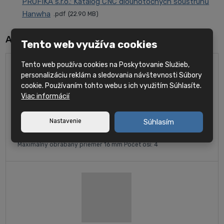
PROFIKA s.r.o.: Katalog CNC dlouhotočných soustruhů
Hanwha
pdf
22.90 MB
Alternativní produkty
Tento web využíva cookies
Tento web používa cookies na Poskytovanie Služieb,
personalizáciu reklám a sledovania návštevnosti Súbory
cookie. Používaním tohto webu s ich využitím Súhlasíte.
Viac informácií
Nastavenie
Súhlasím
Hanwha XP16S
Maximálny obrábaný priemer 16 mm Počet osí: 4