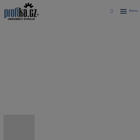
Rozbalen
Vyhledávání
menu
4 osý CNC automatický sústruh
Hanwha XP20S s optimálnym
pomerom cena/výkon
Úvodná stránka
CNC stroje
CNC Swiss type dlhotočné automatické sústruhy Hanwha
Hanwha XP20S