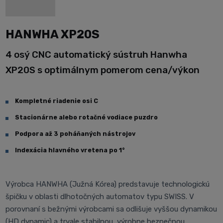
HANWHA XP20S
4 osý CNC automatický sústruh Hanwha
XP20S s optimálnym pomerom cena/výkon
Kompletné riadenie osi C
Stacionárne alebo rotačné vodiace puzdro
Podpora až 3 poháňaných nástrojov
Indexácia hlavného vretena po 1°
Výrobca HANWHA (Južná Kórea) predstavuje technologickú
špičku v oblasti dlhotočných automatov typu SWISS. V
porovnaní s bežnými výrobcami sa odlišuje vyššou dynamikou
(HD dynamic) a trvale stabilnou, výrobne bezpečnou