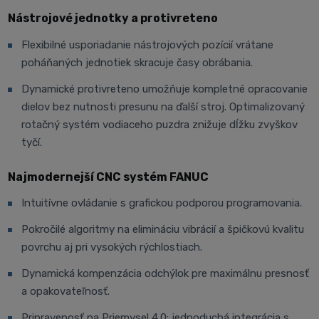
Nástrojové jednotky a protivreteno
Flexibilné usporiadanie nástrojových pozícií vrátane
poháňaných jednotiek skracuje časy obrábania.
Dynamické protivreteno umožňuje kompletné opracovanie
dielov bez nutnosti presunu na ďalší stroj. Optimalizovaný
rotačný systém vodiaceho puzdra znižuje dĺžku zvyškov
tyčí.
Najmodernejší CNC systém FANUC
Intuitívne ovládanie s grafickou podporou programovania.
Pokročilé algoritmy na elimináciu vibrácií a špičkovú kvalitu
povrchu aj pri vysokých rýchlostiach.
Dynamická kompenzácia odchýlok pre maximálnu presnosť
a opakovateľnosť.
Pripravenosť na Priemysel 4.0: jednoduchá integrácia s