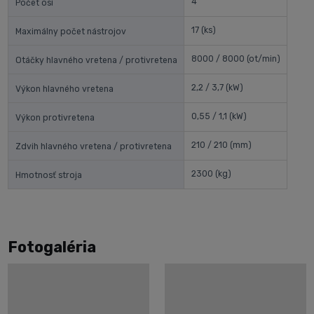
4
Počet osí
17
(ks)
Maximálny počet nástrojov
8000 / 8000
(ot/min)
Otáčky hlavného vretena / protivretena
2,2 / 3,7
(kW)
Výkon hlavného vretena
0,55 / 1,1
(kW)
Výkon protivretena
210 / 210
(mm)
Zdvih hlavného vretena / protivretena
2300
(kg)
Hmotnosť stroja
Fotogaléria