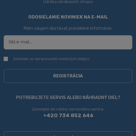
Údržba obrábacích strojov
ODOSIELANIE NOVINIEK NA E-MAIL
Mám záujem dostávať pravidelné informácie:
Súhlasím so spracovaním
osobných údajov
.
Súhlasím
so
spracovaním
osobných
REGISTRÁCIA
údajov
.
Formulár
sa
POTREBUJETE SERVIS ALEBO NÁHRADNÝ DIEL?
nepodarilo
Zavolajte do nášho servisného centra:
odoslať
+420 734 852 646