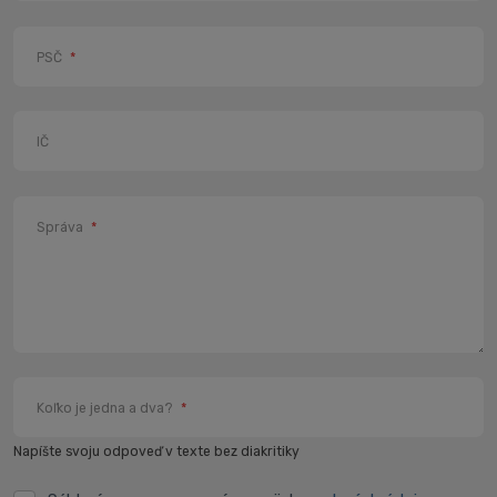
PSČ
*
IČ
Správa
*
Koľko je jedna a dva?
*
Napíšte svoju odpoveď v texte bez diakritiky