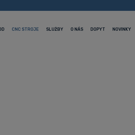
OD
CNC STROJE
SLUŽBY
O NÁS
DOPYT
NOVINKY
 sústružnícky 
automatické sústruhy Hanwha
4-osový CNC sústružnícky automat XP