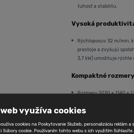
tuhosť a stabilitu.
Vysoká produktivit
Rýchloposuv 32 m/min, kr
prestoje a zvyšujú spoľa
3,7 kW) umožňuje rýchle 
Kompaktné rozmer
Rozmery 2030 × 1140 × 17
obmedzeným priestorom
 web využíva cookies
Nástrojové jednotk
užíva cookies na Poskytovanie Služieb, personalizáciu reklám a 
 Súbory cookie. Používaním tohto webu s ich využitím Súhlasíte