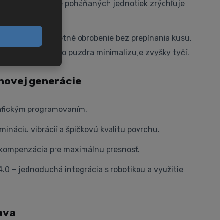
h pozícií vrátane poháňaných jednotiek zrýchľuje
umožňuje kompletné obrobenie bez prepínania kusu,
 systém vodiaceho puzdra minimalizuje zvyšky tyčí.
novej generácie
rafickým programovaním.
imináciu vibrácií a špičkovú kvalitu povrchu.
kompenzácia pre maximálnu presnosť.
4.0 – jednoduchá integrácia s robotikou a využitie
ava