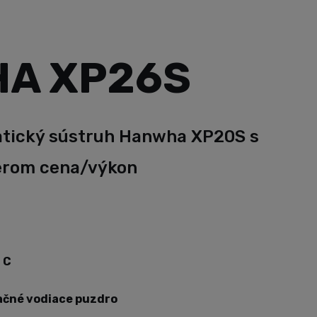
A XP26S
atický sústruh Hanwha XP20S s
rom cena/výkon
 C
ačné vodiace puzdro