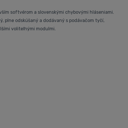
vším softvérom a slovenskými chybovými hláseniami.
ný, plne odskúšaný a dodávaný s podávačom tyčí,
lšími voliteľnými modulmi.