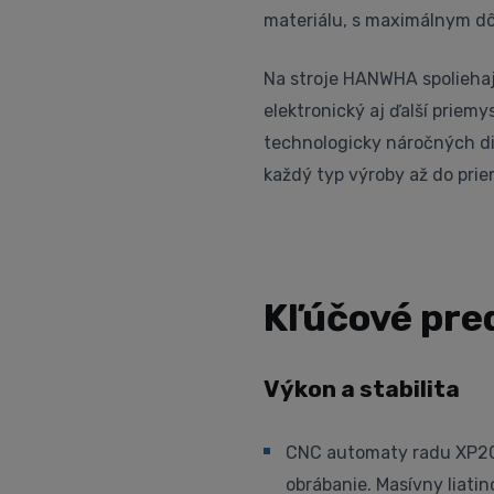
materiálu, s maximálnym dô
Na stroje HANWHA spoliehaj
elektronický aj ďalší priemy
technologicky náročných di
každý typ výroby až do pri
Kľúčové pre
Výkon a stabilita
CNC automaty radu XP20S
obrábanie. Masívny liati