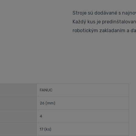
Stroje sú dodávané s najno
Každý kus je predinštalova
robotickým zakladaním a ďa
FANUC
26
(mm)
4
17
(ks)