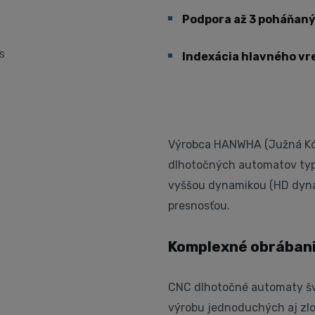
Podpora až 3 poháňaný
S
Indexácia hlavného vre
Výrobca HANWHA (Južná Kóre
dlhotočných automatov typu
vyššou dynamikou (HD dynam
presnosťou.
Komplexné obrábani
CNC dlhotočné automaty šv
výrobu jednoduchých aj zlož