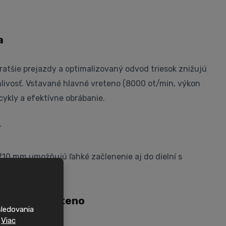
a
atšie prejazdy a optimalizovaný odvod triesok znižujú
hlivosť. Vstavané hlavné vreteno (8000 ot/min, výkon
cykly a efektívne obrábanie.
y
10 mm umožňujú ľahké začlenenie aj do dielní s
.
y a protivreteno
sledovania
.
Viac