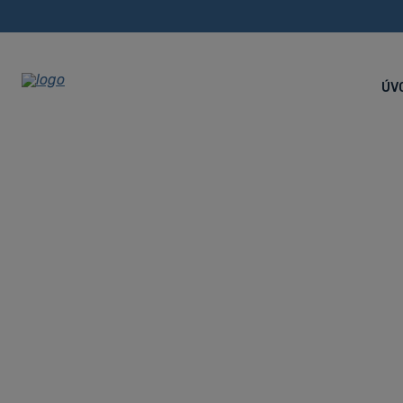
ÚV
4-osový CNC
XP26S
Úvodná stránka
CNC stroje
CNC Swiss type dlhotočné 