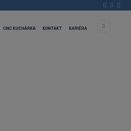
CNC KUCHÁRKA
KONTAKT
KARIÉRA
Vyhledávání
Servisné centrum (Po-Pia 5:30-15:00 hod.)
+420 734 852 646
automat
26S