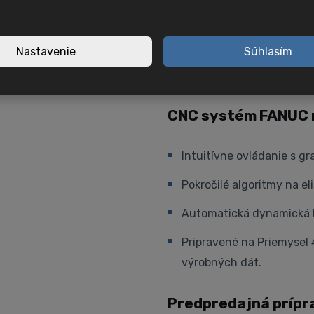
Usporiadanie nástrojovýc
výrobu.
Nastavenie
Súhlasím
Dynamické protivreteno 
zatiaľ čo optimalizovaný
CNC systém FANUC 
Intuitívne ovládanie s g
Pokročilé algoritmy na el
Automatická dynamická 
Pripravené na Priemysel 
výrobných dát.
Predpredajná prípr