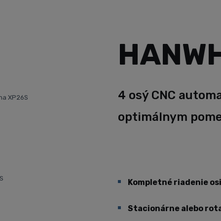
HANWH
4 osý CNC autom
wha XP26S
optimálnym pome
S
Kompletné riadenie osi
Stacionárne alebo rot