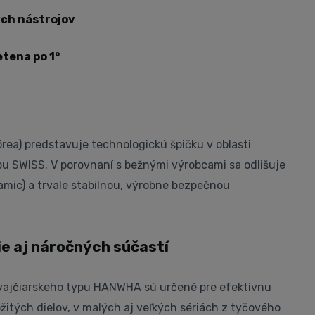
ch nástrojov
tena po 1°
a) predstavuje technologickú špičku v oblasti
 SWISS. V porovnaní s bežnými výrobcami sa odlišuje
ic) a trvale stabilnou, výrobne bezpečnou
e aj náročných súčastí
ajčiarskeho typu HANWHA sú určené pre efektívnu
itých dielov, v malých aj veľkých sériách z tyčového